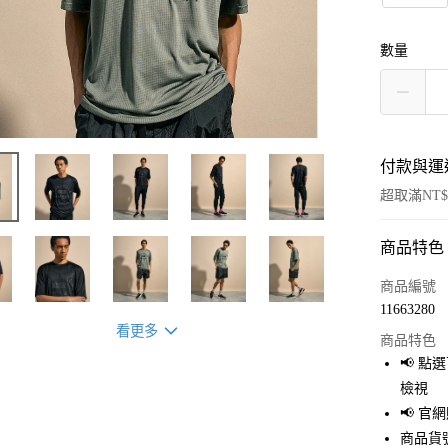
數量
付款與運
超取滿NT$
商品特色
付款方式
信用卡一
商品編號
11663280
超商取貨
看更多
商品特色
LINE Pay
📢 
檢視
Apple Pay
📢 
街口支付
商品貨號