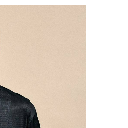
網路銀行／等多元方式進行付款，方視為交易完成。
係由「台灣大哥大股份有限公司」（以下簡稱本公司）所提供，讓
：結帳手續完成當下不需立刻繳費，但若您需要取消訂單，請聯
0，滿NT$1,500(含以上)免運費
易時，得透過本服務購買商品或服務，並由商店將買賣／分期付
的店家。未經商家同意取消之訂單仍視為有效，需透過AFTEE
金債權讓與本公司後，依約使用本公司帳單繳交帳款。
繳納相關費用。
11取貨
意付款使用「大哥付你分期」之契約關係目的，商店將以您的個人
否成功請以「AFTEE先享後付 」之結帳頁面顯示為準，若有關於
0，滿NT$1,500(含以上)免運費
含姓名、電話或地址）提供予台灣大哥大進項蒐集、處理及利
功／繳費後需取消欲退款等相關疑問，請聯繫「AFTEE先享後
公司與您本人進行分期帳單所需資料之確認、核對及更正。
援中心」
https://netprotections.freshdesk.com/support/home
戶服務條款，請詳閱以下連結：
https://oppay.tw/userRule
項】
0，滿NT$1,500(含以上)免運費
恩沛科技股份有限公司提供之「AFTEE先享後付」服務完成之
依本服務之必要範圍內提供個人資料，並將交易相關給付款項請
讓予恩沛科技股份有限公司。
個人資料處理事宜，請瀏覽以下網址：
https://aftee.tw/terms/#terms3
年的使用者請事先徵得法定代理人或監護人之同意方可使用
E先享後付」，若未經同意申辦者引起之損失，本公司不負相關責
AFTEE先享後付」時，將依據個別帳號之用戶狀況，依本公司
核予不同之上限額度；若仍有額度不足之情形，本公司將視審查
用戶進行身份認證。
一人註冊多個帳號或使用他人資訊註冊。若發現惡意使用之情
科技股份有限公司將有權停止該用戶之使用額度並採取法律行