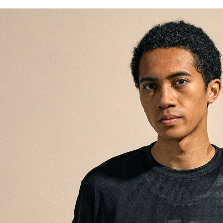
／ATM／
1.本服務
※ 請注意
每筆NT$8
用戶於交
絡購買商品
款買賣價
先享後付
付款後 7-
2.基於同
※ 交易是
每筆NT$8
資料（包
是否繳費成
用，由本
付客戶支
宅配
3.完整用
【注意事
每筆NT$8
１．透過由
交易，需
求債權轉
２．關於
３．未成
「AFTE
任。
４．使用「
即時審查
結果請求
５．嚴禁
形，恩沛
動。