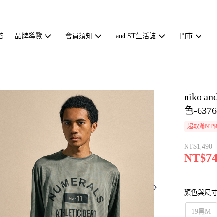
搭
品牌導覽
會員須知
and ST生活誌
門市
niko
色-6376
超取滿NT$
NT$1,490
NT$74
顏色與尺
19黑M