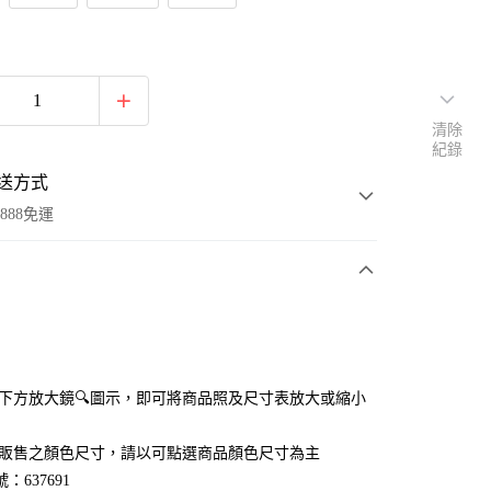
清除
紀錄
送方式
888免運
次付款
付款
點選下方放大鏡🔍圖示，即可將商品照及尺寸表放大或縮小
官網販售之顏色尺寸，請以可點選商品顏色尺寸為主
：637691