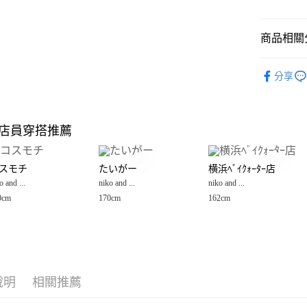
悠遊付
商品相關分
Google Pay
全盈+PAY
niko and ...
分享
🈹 夏季 SU
大哥付你
相關說明
☀️ 2026
【大哥付
店員穿搭推薦
AFTEE先
1.本服務
男裝
上
2.付款方
相關說明
niko and ...
流程，驗
【關於「A
スモチ
たいがー
横浜ﾍﾞｲｸｫｰﾀｰ店
完成交易
AFTEE
niko and ...
3.實際核
o and ...
niko and ...
niko and ...
便利好安
運送方式
4.訂單成
１．簡單
0cm
170cm
162cm
niko and ...
消。如遇
２．便利
全家 取貨
無法說明
３．安心
【繳款方
每筆NT$8
1.分期款
【「AFT
醒簡訊。
付款後 全
１．於結帳
2.透過簡
付」結帳
每筆NT$8
帳／街口支付
說明
相關推薦
２．訂單
３．收到繳
7-11 取貨
【注意事