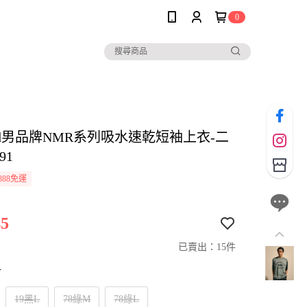
0
 and男品牌NMR系列吸水速乾短袖上衣-二
91
888免運
5
已賣出：15件
寸
19黑L
78綠M
78綠L