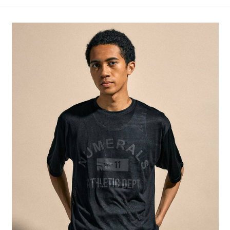
4.訂單成立30分鐘內，如未前往確認交易或遇審核未通過，訂單將自動取
１．簡單：不需註冊會員、不需綁卡、不需儲值。
全家 取貨付款
消。如遇「轉專審核」未通過狀況，表示未達大哥付你分期系統評分，恕無
２．便利：只要手機號碼，簡訊認證，即可結帳。
法說明評估內容。
每筆NT$80，滿NT$888(含以上)免運費
３．安心：先確認商品／服務後，再付款。
【繳款方式說明】
1.分期款項不併入電信帳單，「大哥付你分期」於每月結算日後寄送繳費提
付款後 全家取貨
【「AFTEE先享後付」結帳流程】
醒簡訊。
１．於結帳方式選擇「AFTEE先享後付」後，將跳轉至「AFTEE先享後付」
每筆NT$80，滿NT$888(含以上)免運費
2.透過簡訊連結打開帳單後，可選擇「超商條碼／台灣大直營門市／銀行轉
結帳頁面，進行簡訊認證並確認金額後，即可完成結帳。
帳／街口支付／iPASS MONEY」等通路繳費。
２．訂單成立數日內，您將收到繳費通知簡訊。
7-11 取貨付款
３．收到繳費通知簡訊後14天內，點擊此簡訊中的連結，可透過四大超商／
【注意事項】
每筆NT$80，滿NT$1,500(含以上)免運費
ATM／網路銀行／等多元方式進行付款，方視為交易完成。
1.本服務係由「台灣大哥大股份有限公司」（以下簡稱本公司）所提供，讓
※ 請注意：結帳手續完成當下不需立刻繳費，但若您需要取消訂單，請聯絡
用戶於交易時，得透過本服務購買商品或服務，並由商店將買賣／分期付款
付款後 7-11取貨
購買商品的店家。未經商家同意取消之訂單仍視為有效，需透過AFTEE先享
買賣價金債權讓與本公司後，依約使用本公司帳單繳交帳款。
後付繳納相關費用。
每筆NT$80，滿NT$1,500(含以上)免運費
2.基於同意付款使用「大哥付你分期」之契約關係目的，商店將以您的個人
※ 交易是否成功請以「AFTEE先享後付 」之結帳頁面顯示為準，若有關於
資料（包含姓名、電話或地址）提供予台灣大哥大進項蒐集、處理及利用，
是否繳費成功／繳費後需取消欲退款等相關疑問，請聯繫「AFTEE先享後付
宅配
由本公司與您本人進行分期帳單所需資料之確認、核對及更正。
客戶支援中心」
https://netprotections.freshdesk.com/support/home
3.完整用戶服務條款，請詳閱以下連結：
https://oppay.tw/userRule
每筆NT$80，滿NT$1,500(含以上)免運費
【注意事項】
１．透過由恩沛科技股份有限公司提供之「AFTEE先享後付」服務完成之交
易，需依本服務之必要範圍內提供個人資料，並將交易相關給付款項請求債
權轉讓予恩沛科技股份有限公司。
２．關於個人資料處理事宜，請瀏覽以下網址：
https://aftee.tw/terms/#terms3
３．未成年的使用者請事先徵得法定代理人或監護人之同意方可使用
「AFTEE先享後付」，若未經同意申辦者引起之損失，本公司不負相關責
任。