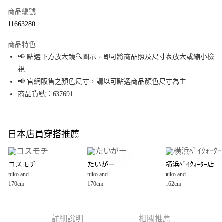
商品編號
超商取貨付款
11663280
LINE Pay
商品特色
Apple Pay
📢 點選下方放大鏡🔍圖示，即可將商品照及尺寸表放大或縮小檢
視
街口支付
📢 官網販售之顏色尺寸，請以可點選商品顏色尺寸為主
悠遊付
商品貨號：637691
Google Pay
全盈+PAY
日本店員穿搭推薦
大哥付你分期
相關說明
コスモチ
たいがー
横浜ﾍﾞｲｸｫｰﾀｰ店
【大哥付你分期使用說明】
niko and ...
niko and ...
niko and ...
AFTEE先享後付
1.本服務由台灣大哥大提供，台灣大哥大用戶可立即使用無須另外申請。
170cm
170cm
162cm
2.付款方式選擇「大哥付你分期」，訂單成立後會自動跳轉到大哥付的交易
相關說明
流程，驗證手機門號後，選擇欲分期的期數、繳款截止日，確認付款後即完
【關於「AFTEE先享後付」】
成交易。
AFTEE先享後付是「在收到商品之後才付款」的支付方式。 讓您購物簡單便
運送方式
3.實際核准額度、可分期數及費用金額請依後續交易確認頁面所載為準。
利好安心！
詳細說明
相關推薦