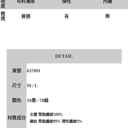
布料薄厚
彈性
內襯
明
度
微
無
有
普通
透
DETAIL
貨號
637691
尺寸
M / L
顏色
19黑 / 78綠
主體 聚酯纖維100%
材質成分
羅紋 聚酯纖維95% 彈性纖維5%