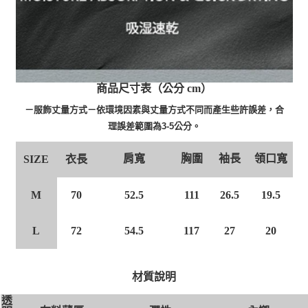
商品尺寸表（公分 cm）
－服飾丈量方式－依環境因素與丈量方式不同而產生些許誤差，合
理誤差範圍為3-5公分。
肩寬
胸圍
袖長
領口寬
衣長
SIZE
M
70
52.5
111
26.5
19.5
L
72
54.5
117
27
20
材質說明
透