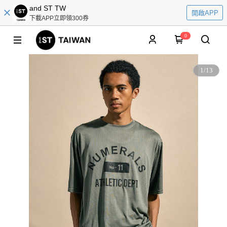
and ST TW
開啟APP
下載APP立即領300券
0
1
/
13