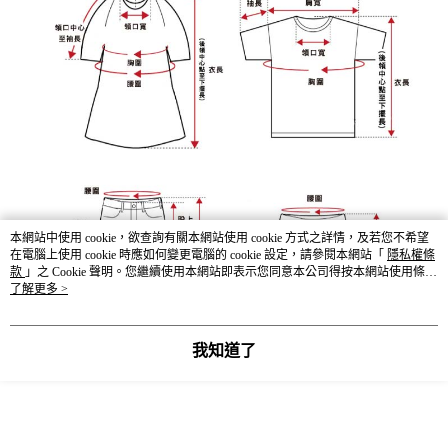
本網站中使用 cookie，欲查詢有關本網站使用 cookie 方式之詳情，及若您不希望
在電腦上使用 cookie 時應如何變更電腦的 cookie 設定，請參閱本網站「
隱私權條
款
」之 Cookie 聲明。您繼續使用本網站即表示您同意本公司得按本網站使用條款
之 Cookie 聲明使用 cookie。
了解更多 >
我知道了