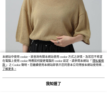
本網站中使用 cookie，欲查詢有關本網站使用 cookie 方式之詳情，及若您不希望
在電腦上使用 cookie 時應如何變更電腦的 cookie 設定，請參閱本網站「
隱私權條
款
」之 Cookie 聲明。您繼續使用本網站即表示您同意本公司得按本網站使用條款
之 Cookie 聲明使用 cookie。
了解更多 >
我知道了