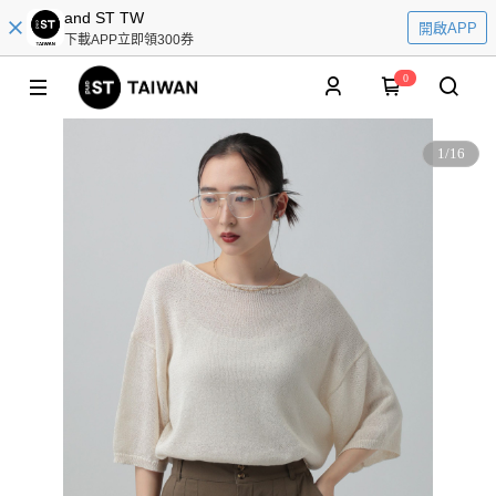
and ST TW
開啟APP
下載APP立即領300券
0
1
/
16