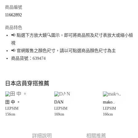
商品編號
超商取貨付款
11662892
LINE Pay
商品特色
Apple Pay
📢 點選下方放大鏡🔍圖示，即可將商品照及尺寸表放大或縮小檢
視
街口支付
📢 官網販售之顏色尺寸，請以可點選商品顏色尺寸為主
悠遊付
商品貨號：639474
Google Pay
全盈+PAY
日本店員穿搭推薦
大哥付你分期
相關說明
田 中 。
DAN
mako..
【大哥付你分期使用說明】
LEPSIM
LEPSIM
LEPSIM
AFTEE先享後付
1.本服務由台灣大哥大提供，台灣大哥大用戶可立即使用無須另外申請。
156cm
169cm
166cm
2.付款方式選擇「大哥付你分期」，訂單成立後會自動跳轉到大哥付的交易
相關說明
流程，驗證手機門號後，選擇欲分期的期數、繳款截止日，確認付款後即完
【關於「AFTEE先享後付」】
成交易。
AFTEE先享後付是「在收到商品之後才付款」的支付方式。 讓您購物簡單便
運送方式
3.實際核准額度、可分期數及費用金額請依後續交易確認頁面所載為準。
利好安心！
詳細說明
相關推薦