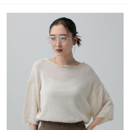
4.訂單成立30分鐘內，如未前往確認交易或遇審核未通過，訂單將自動取
１．簡單：不需註冊會員、不需綁卡、不需儲值。
全家 取貨付款
消。如遇「轉專審核」未通過狀況，表示未達大哥付你分期系統評分，恕無
２．便利：只要手機號碼，簡訊認證，即可結帳。
法說明評估內容。
每筆NT$80，滿NT$888(含以上)免運費
３．安心：先確認商品／服務後，再付款。
【繳款方式說明】
1.分期款項不併入電信帳單，「大哥付你分期」於每月結算日後寄送繳費提
付款後 全家取貨
【「AFTEE先享後付」結帳流程】
醒簡訊。
１．於結帳方式選擇「AFTEE先享後付」後，將跳轉至「AFTEE先享後付」
每筆NT$80，滿NT$888(含以上)免運費
2.透過簡訊連結打開帳單後，可選擇「超商條碼／台灣大直營門市／銀行轉
結帳頁面，進行簡訊認證並確認金額後，即可完成結帳。
帳／街口支付／iPASS MONEY」等通路繳費。
２．訂單成立數日內，您將收到繳費通知簡訊。
7-11 取貨付款
３．收到繳費通知簡訊後14天內，點擊此簡訊中的連結，可透過四大超商／
【注意事項】
每筆NT$80，滿NT$1,500(含以上)免運費
ATM／網路銀行／等多元方式進行付款，方視為交易完成。
1.本服務係由「台灣大哥大股份有限公司」（以下簡稱本公司）所提供，讓
※ 請注意：結帳手續完成當下不需立刻繳費，但若您需要取消訂單，請聯絡
用戶於交易時，得透過本服務購買商品或服務，並由商店將買賣／分期付款
付款後 7-11取貨
購買商品的店家。未經商家同意取消之訂單仍視為有效，需透過AFTEE先享
買賣價金債權讓與本公司後，依約使用本公司帳單繳交帳款。
後付繳納相關費用。
每筆NT$80，滿NT$1,500(含以上)免運費
2.基於同意付款使用「大哥付你分期」之契約關係目的，商店將以您的個人
※ 交易是否成功請以「AFTEE先享後付 」之結帳頁面顯示為準，若有關於
資料（包含姓名、電話或地址）提供予台灣大哥大進項蒐集、處理及利用，
是否繳費成功／繳費後需取消欲退款等相關疑問，請聯繫「AFTEE先享後付
宅配
由本公司與您本人進行分期帳單所需資料之確認、核對及更正。
客戶支援中心」
https://netprotections.freshdesk.com/support/home
3.完整用戶服務條款，請詳閱以下連結：
https://oppay.tw/userRule
每筆NT$80，滿NT$1,500(含以上)免運費
【注意事項】
１．透過由恩沛科技股份有限公司提供之「AFTEE先享後付」服務完成之交
易，需依本服務之必要範圍內提供個人資料，並將交易相關給付款項請求債
權轉讓予恩沛科技股份有限公司。
２．關於個人資料處理事宜，請瀏覽以下網址：
https://aftee.tw/terms/#terms3
３．未成年的使用者請事先徵得法定代理人或監護人之同意方可使用
「AFTEE先享後付」，若未經同意申辦者引起之損失，本公司不負相關責
任。