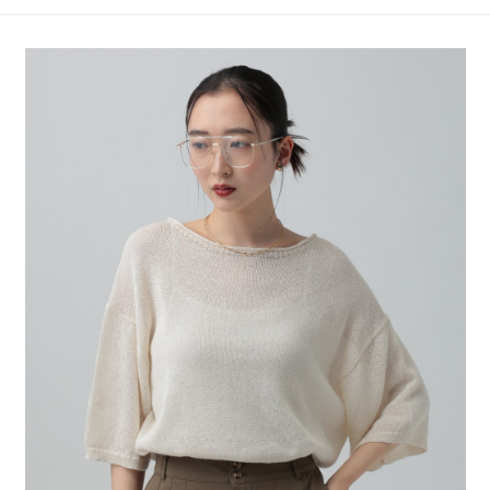
4.訂單成立30分鐘內，如未前往確認交易或遇審核未通過，訂單將自動取
１．簡單：不需註冊會員、不需綁卡、不需儲值。
全家 取貨付款
消。如遇「轉專審核」未通過狀況，表示未達大哥付你分期系統評分，恕無
２．便利：只要手機號碼，簡訊認證，即可結帳。
法說明評估內容。
每筆NT$80，滿NT$1,500(含以上)免運費
３．安心：先確認商品／服務後，再付款。
【繳款方式說明】
1.分期款項不併入電信帳單，「大哥付你分期」於每月結算日後寄送繳費提
付款後 全家取貨
【「AFTEE先享後付」結帳流程】
醒簡訊。
１．於結帳方式選擇「AFTEE先享後付」後，將跳轉至「AFTEE先享後付」
每筆NT$80，滿NT$1,500(含以上)免運費
2.透過簡訊連結打開帳單後，可選擇「超商條碼／台灣大直營門市／銀行轉
結帳頁面，進行簡訊認證並確認金額後，即可完成結帳。
帳／街口支付／iPASS MONEY」等通路繳費。
２．訂單成立數日內，您將收到繳費通知簡訊。
7-11 取貨付款
３．收到繳費通知簡訊後14天內，點擊此簡訊中的連結，可透過四大超商／
【注意事項】
每筆NT$80，滿NT$1,500(含以上)免運費
ATM／網路銀行／等多元方式進行付款，方視為交易完成。
1.本服務係由「台灣大哥大股份有限公司」（以下簡稱本公司）所提供，讓
※ 請注意：結帳手續完成當下不需立刻繳費，但若您需要取消訂單，請聯絡
用戶於交易時，得透過本服務購買商品或服務，並由商店將買賣／分期付款
付款後 7-11取貨
購買商品的店家。未經商家同意取消之訂單仍視為有效，需透過AFTEE先享
買賣價金債權讓與本公司後，依約使用本公司帳單繳交帳款。
後付繳納相關費用。
每筆NT$80，滿NT$1,500(含以上)免運費
2.基於同意付款使用「大哥付你分期」之契約關係目的，商店將以您的個人
※ 交易是否成功請以「AFTEE先享後付 」之結帳頁面顯示為準，若有關於
資料（包含姓名、電話或地址）提供予台灣大哥大進項蒐集、處理及利用，
是否繳費成功／繳費後需取消欲退款等相關疑問，請聯繫「AFTEE先享後付
宅配
由本公司與您本人進行分期帳單所需資料之確認、核對及更正。
客戶支援中心」
https://netprotections.freshdesk.com/support/home
3.完整用戶服務條款，請詳閱以下連結：
https://oppay.tw/userRule
每筆NT$80，滿NT$1,500(含以上)免運費
【注意事項】
１．透過由恩沛科技股份有限公司提供之「AFTEE先享後付」服務完成之交
易，需依本服務之必要範圍內提供個人資料，並將交易相關給付款項請求債
權轉讓予恩沛科技股份有限公司。
２．關於個人資料處理事宜，請瀏覽以下網址：
https://aftee.tw/terms/#terms3
３．未成年的使用者請事先徵得法定代理人或監護人之同意方可使用
「AFTEE先享後付」，若未經同意申辦者引起之損失，本公司不負相關責
任。