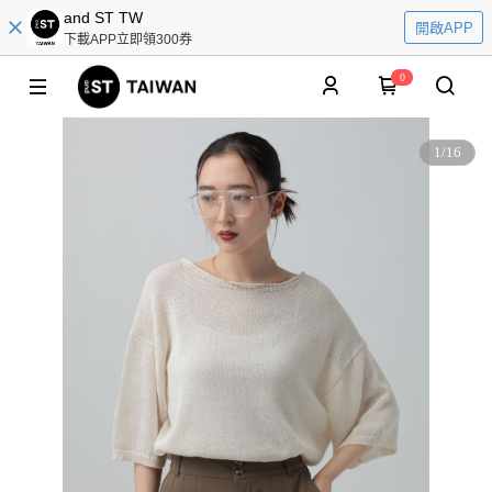
and ST TW
開啟APP
下載APP立即領300券
0
1
/
16