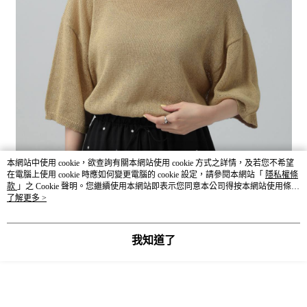
本網站中使用 cookie，欲查詢有關本網站使用 cookie 方式之詳情，及若您不希望
在電腦上使用 cookie 時應如何變更電腦的 cookie 設定，請參閱本網站「
隱私權條
款
」之 Cookie 聲明。您繼續使用本網站即表示您同意本公司得按本網站使用條款
之 Cookie 聲明使用 cookie。
了解更多 >
我知道了