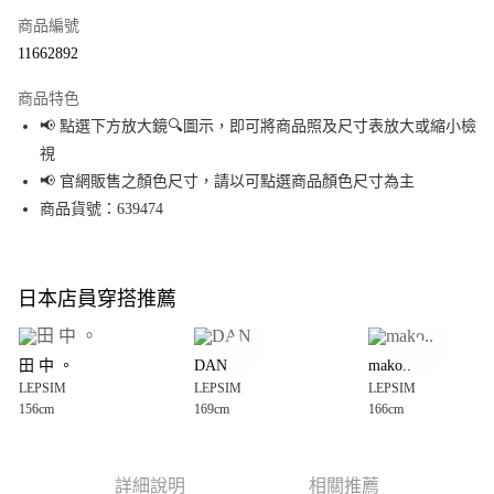
商品編號
超商取貨付款
11662892
LINE Pay
商品特色
Apple Pay
📢 點選下方放大鏡🔍圖示，即可將商品照及尺寸表放大或縮小檢
視
街口支付
📢 官網販售之顏色尺寸，請以可點選商品顏色尺寸為主
悠遊付
商品貨號：639474
Google Pay
全盈+PAY
日本店員穿搭推薦
大哥付你分期
相關說明
田 中 。
DAN
mako..
【大哥付你分期使用說明】
LEPSIM
LEPSIM
LEPSIM
AFTEE先享後付
1.本服務由台灣大哥大提供，台灣大哥大用戶可立即使用無須另外申請。
156cm
169cm
166cm
2.付款方式選擇「大哥付你分期」，訂單成立後會自動跳轉到大哥付的交易
相關說明
流程，驗證手機門號後，選擇欲分期的期數、繳款截止日，確認付款後即完
【關於「AFTEE先享後付」】
成交易。
AFTEE先享後付是「在收到商品之後才付款」的支付方式。 讓您購物簡單便
運送方式
3.實際核准額度、可分期數及費用金額請依後續交易確認頁面所載為準。
利好安心！
詳細說明
相關推薦