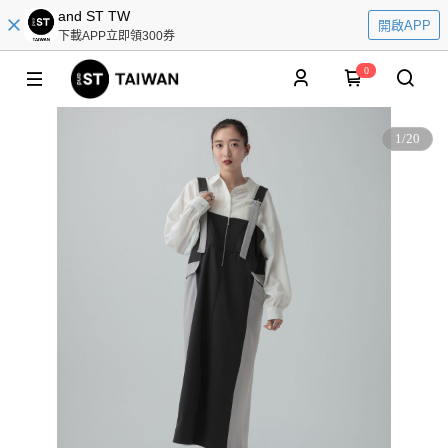
and ST TW
開啟APP
下載APP立即領300券
0
1
/
20