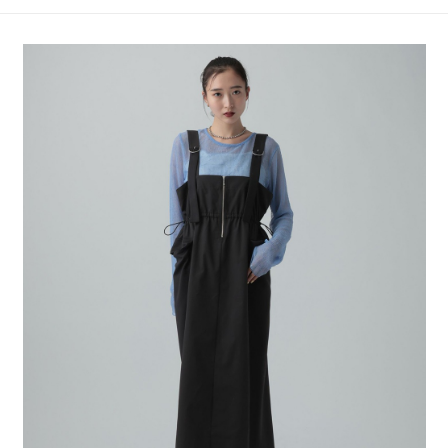
4.訂單成立30分鐘內，如未前往確認交易或遇審核未通過，訂單將自動取
１．簡單：不需註冊會員、不需綁卡、不需儲值。
全家 取貨付款
消。如遇「轉專審核」未通過狀況，表示未達大哥付你分期系統評分，恕無
２．便利：只要手機號碼，簡訊認證，即可結帳。
法說明評估內容。
每筆NT$80，滿NT$888(含以上)免運費
３．安心：先確認商品／服務後，再付款。
【繳款方式說明】
1.分期款項不併入電信帳單，「大哥付你分期」於每月結算日後寄送繳費提
付款後 全家取貨
【「AFTEE先享後付」結帳流程】
醒簡訊。
１．於結帳方式選擇「AFTEE先享後付」後，將跳轉至「AFTEE先享後付」
每筆NT$80，滿NT$888(含以上)免運費
2.透過簡訊連結打開帳單後，可選擇「超商條碼／台灣大直營門市／銀行轉
結帳頁面，進行簡訊認證並確認金額後，即可完成結帳。
帳／街口支付／iPASS MONEY」等通路繳費。
２．訂單成立數日內，您將收到繳費通知簡訊。
7-11 取貨付款
３．收到繳費通知簡訊後14天內，點擊此簡訊中的連結，可透過四大超商／
【注意事項】
每筆NT$80，滿NT$1,500(含以上)免運費
ATM／網路銀行／等多元方式進行付款，方視為交易完成。
1.本服務係由「台灣大哥大股份有限公司」（以下簡稱本公司）所提供，讓
※ 請注意：結帳手續完成當下不需立刻繳費，但若您需要取消訂單，請聯絡
用戶於交易時，得透過本服務購買商品或服務，並由商店將買賣／分期付款
付款後 7-11取貨
購買商品的店家。未經商家同意取消之訂單仍視為有效，需透過AFTEE先享
買賣價金債權讓與本公司後，依約使用本公司帳單繳交帳款。
後付繳納相關費用。
每筆NT$80，滿NT$1,500(含以上)免運費
2.基於同意付款使用「大哥付你分期」之契約關係目的，商店將以您的個人
※ 交易是否成功請以「AFTEE先享後付 」之結帳頁面顯示為準，若有關於
資料（包含姓名、電話或地址）提供予台灣大哥大進項蒐集、處理及利用，
是否繳費成功／繳費後需取消欲退款等相關疑問，請聯繫「AFTEE先享後付
宅配
由本公司與您本人進行分期帳單所需資料之確認、核對及更正。
客戶支援中心」
https://netprotections.freshdesk.com/support/home
3.完整用戶服務條款，請詳閱以下連結：
https://oppay.tw/userRule
每筆NT$80，滿NT$1,500(含以上)免運費
【注意事項】
１．透過由恩沛科技股份有限公司提供之「AFTEE先享後付」服務完成之交
易，需依本服務之必要範圍內提供個人資料，並將交易相關給付款項請求債
權轉讓予恩沛科技股份有限公司。
２．關於個人資料處理事宜，請瀏覽以下網址：
https://aftee.tw/terms/#terms3
３．未成年的使用者請事先徵得法定代理人或監護人之同意方可使用
「AFTEE先享後付」，若未經同意申辦者引起之損失，本公司不負相關責
任。