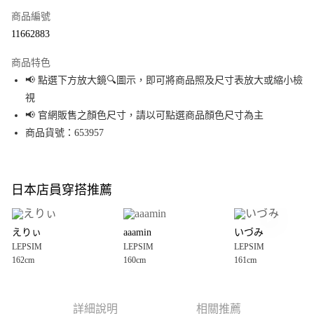
商品編號
超商取貨付款
11662883
LINE Pay
商品特色
Apple Pay
📢 點選下方放大鏡🔍圖示，即可將商品照及尺寸表放大或縮小檢
視
街口支付
📢 官網販售之顏色尺寸，請以可點選商品顏色尺寸為主
悠遊付
商品貨號：653957
Google Pay
全盈+PAY
日本店員穿搭推薦
大哥付你分期
相關說明
えりぃ
aaamin
いづみ
【大哥付你分期使用說明】
LEPSIM
LEPSIM
LEPSIM
AFTEE先享後付
1.本服務由台灣大哥大提供，台灣大哥大用戶可立即使用無須另外申請。
162cm
160cm
161cm
2.付款方式選擇「大哥付你分期」，訂單成立後會自動跳轉到大哥付的交易
相關說明
流程，驗證手機門號後，選擇欲分期的期數、繳款截止日，確認付款後即完
【關於「AFTEE先享後付」】
成交易。
AFTEE先享後付是「在收到商品之後才付款」的支付方式。 讓您購物簡單便
運送方式
3.實際核准額度、可分期數及費用金額請依後續交易確認頁面所載為準。
利好安心！
詳細說明
相關推薦