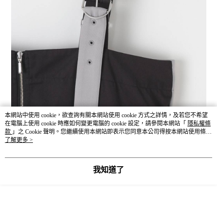
本網站中使用 cookie，欲查詢有關本網站使用 cookie 方式之詳情，及若您不希望
在電腦上使用 cookie 時應如何變更電腦的 cookie 設定，請參閱本網站「
隱私權條
款
」之 Cookie 聲明。您繼續使用本網站即表示您同意本公司得按本網站使用條款
之 Cookie 聲明使用 cookie。
了解更多 >
我知道了