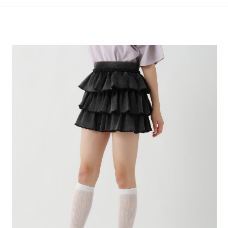
4.訂單成立30分鐘內，如未前往確認交易或遇審核未通過，訂單將自動取
１．簡單：不需註冊會員、不需綁卡、不需儲值。
全家 取貨付款
消。如遇「轉專審核」未通過狀況，表示未達大哥付你分期系統評分，恕無
２．便利：只要手機號碼，簡訊認證，即可結帳。
法說明評估內容。
每筆NT$80，滿NT$1,500(含以上)免運費
３．安心：先確認商品／服務後，再付款。
【繳款方式說明】
1.分期款項不併入電信帳單，「大哥付你分期」於每月結算日後寄送繳費提
付款後 全家取貨
【「AFTEE先享後付」結帳流程】
醒簡訊。
１．於結帳方式選擇「AFTEE先享後付」後，將跳轉至「AFTEE先享後付」
每筆NT$80，滿NT$1,500(含以上)免運費
2.透過簡訊連結打開帳單後，可選擇「超商條碼／台灣大直營門市／銀行轉
結帳頁面，進行簡訊認證並確認金額後，即可完成結帳。
帳／街口支付／iPASS MONEY」等通路繳費。
２．訂單成立數日內，您將收到繳費通知簡訊。
7-11 取貨付款
３．收到繳費通知簡訊後14天內，點擊此簡訊中的連結，可透過四大超商／
【注意事項】
每筆NT$80，滿NT$1,500(含以上)免運費
ATM／網路銀行／等多元方式進行付款，方視為交易完成。
1.本服務係由「台灣大哥大股份有限公司」（以下簡稱本公司）所提供，讓
※ 請注意：結帳手續完成當下不需立刻繳費，但若您需要取消訂單，請聯絡
用戶於交易時，得透過本服務購買商品或服務，並由商店將買賣／分期付款
付款後 7-11取貨
購買商品的店家。未經商家同意取消之訂單仍視為有效，需透過AFTEE先享
買賣價金債權讓與本公司後，依約使用本公司帳單繳交帳款。
後付繳納相關費用。
每筆NT$80，滿NT$1,500(含以上)免運費
2.基於同意付款使用「大哥付你分期」之契約關係目的，商店將以您的個人
※ 交易是否成功請以「AFTEE先享後付 」之結帳頁面顯示為準，若有關於
資料（包含姓名、電話或地址）提供予台灣大哥大進項蒐集、處理及利用，
是否繳費成功／繳費後需取消欲退款等相關疑問，請聯繫「AFTEE先享後付
宅配
由本公司與您本人進行分期帳單所需資料之確認、核對及更正。
客戶支援中心」
https://netprotections.freshdesk.com/support/home
3.完整用戶服務條款，請詳閱以下連結：
https://oppay.tw/userRule
每筆NT$80，滿NT$1,500(含以上)免運費
【注意事項】
１．透過由恩沛科技股份有限公司提供之「AFTEE先享後付」服務完成之交
易，需依本服務之必要範圍內提供個人資料，並將交易相關給付款項請求債
權轉讓予恩沛科技股份有限公司。
２．關於個人資料處理事宜，請瀏覽以下網址：
https://aftee.tw/terms/#terms3
３．未成年的使用者請事先徵得法定代理人或監護人之同意方可使用
「AFTEE先享後付」，若未經同意申辦者引起之損失，本公司不負相關責
任。