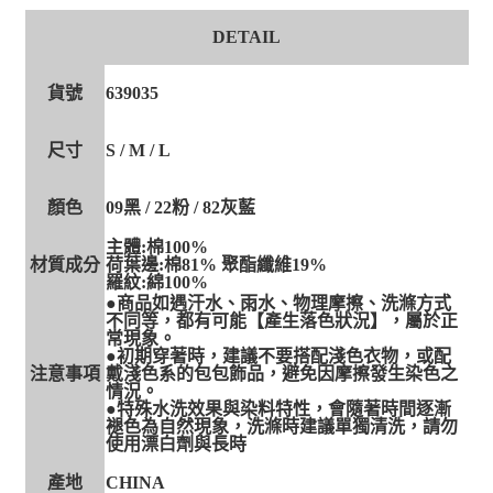
DETAIL
貨號
639035
尺寸
S / M / L
顏色
09黑 / 22粉 / 82灰藍
主體:棉100%
材質成分
荷葉邊:棉81% 聚酯纖維19%
羅紋:綿100%
●商品如遇汗水、雨水、物理摩擦、洗滌方式
不同等，都有可能【產生落色狀況】，屬於正
常現象。
●初期穿著時，建議不要搭配淺色衣物，或配
注意事項
戴淺色系的包包飾品，避免因摩擦發生染色之
情況。
●特殊水洗效果與染料特性，會隨著時間逐漸
褪色為自然現象，洗滌時建議單獨清洗，請勿
使用漂白劑與長時
產地
CHINA