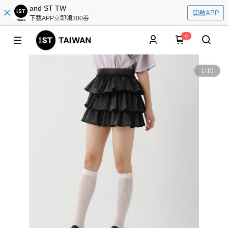
and ST TW
開啟APP
下載APP立即領300券
0
1
/
10