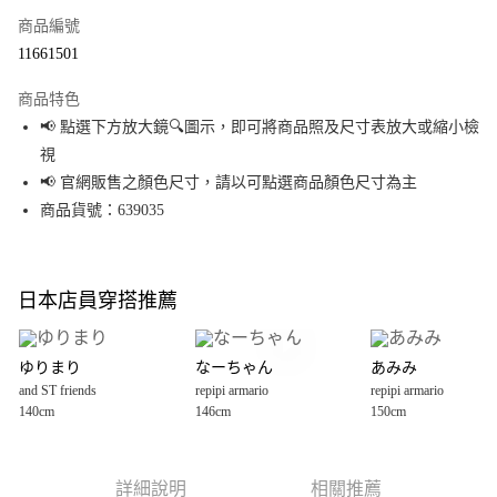
商品編號
超商取貨付款
11661501
LINE Pay
商品特色
Apple Pay
📢 點選下方放大鏡🔍圖示，即可將商品照及尺寸表放大或縮小檢
視
街口支付
📢 官網販售之顏色尺寸，請以可點選商品顏色尺寸為主
悠遊付
商品貨號：639035
Google Pay
全盈+PAY
日本店員穿搭推薦
大哥付你分期
相關說明
ゆりまり
なーちゃん
あみみ
【大哥付你分期使用說明】
and ST friends
repipi armario
repipi armario
AFTEE先享後付
1.本服務由台灣大哥大提供，台灣大哥大用戶可立即使用無須另外申請。
140cm
146cm
150cm
2.付款方式選擇「大哥付你分期」，訂單成立後會自動跳轉到大哥付的交易
相關說明
流程，驗證手機門號後，選擇欲分期的期數、繳款截止日，確認付款後即完
【關於「AFTEE先享後付」】
成交易。
AFTEE先享後付是「在收到商品之後才付款」的支付方式。 讓您購物簡單便
運送方式
3.實際核准額度、可分期數及費用金額請依後續交易確認頁面所載為準。
利好安心！
詳細說明
相關推薦