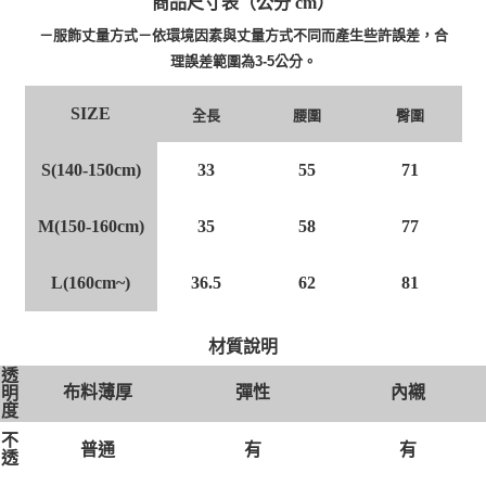
商品尺寸表（公分 cm）
－服飾丈量方式－依環境因素與丈量方式不同而產生些許誤差，合
理誤差範圍為3-5公分。
SIZE
腰圍
臀圍
全長
S(140-150cm)
33
55
71
M(150-160cm)
35
58
77
L(160cm~)
36.5
62
81
材質說明
透
布料薄厚
彈性
內襯
明
度
不
有
有
普通
透