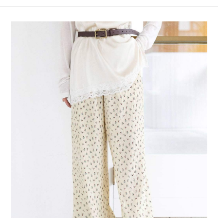
4.訂單成立30分鐘內，如未前往確認交易或遇審核未通過，訂單將自動取
１．簡單：不需註冊會員、不需綁卡、不需儲值。
全家 取貨付款
消。如遇「轉專審核」未通過狀況，表示未達大哥付你分期系統評分，恕無
２．便利：只要手機號碼，簡訊認證，即可結帳。
法說明評估內容。
每筆NT$80，滿NT$1,500(含以上)免運費
３．安心：先確認商品／服務後，再付款。
【繳款方式說明】
1.分期款項不併入電信帳單，「大哥付你分期」於每月結算日後寄送繳費提
付款後 全家取貨
【「AFTEE先享後付」結帳流程】
醒簡訊。
１．於結帳方式選擇「AFTEE先享後付」後，將跳轉至「AFTEE先享後付」
每筆NT$80，滿NT$1,500(含以上)免運費
2.透過簡訊連結打開帳單後，可選擇「超商條碼／台灣大直營門市／銀行轉
結帳頁面，進行簡訊認證並確認金額後，即可完成結帳。
帳／街口支付／iPASS MONEY」等通路繳費。
２．訂單成立數日內，您將收到繳費通知簡訊。
7-11 取貨付款
３．收到繳費通知簡訊後14天內，點擊此簡訊中的連結，可透過四大超商／
【注意事項】
每筆NT$80，滿NT$1,500(含以上)免運費
ATM／網路銀行／等多元方式進行付款，方視為交易完成。
1.本服務係由「台灣大哥大股份有限公司」（以下簡稱本公司）所提供，讓
※ 請注意：結帳手續完成當下不需立刻繳費，但若您需要取消訂單，請聯絡
用戶於交易時，得透過本服務購買商品或服務，並由商店將買賣／分期付款
付款後 7-11取貨
購買商品的店家。未經商家同意取消之訂單仍視為有效，需透過AFTEE先享
買賣價金債權讓與本公司後，依約使用本公司帳單繳交帳款。
後付繳納相關費用。
每筆NT$80，滿NT$1,500(含以上)免運費
2.基於同意付款使用「大哥付你分期」之契約關係目的，商店將以您的個人
※ 交易是否成功請以「AFTEE先享後付 」之結帳頁面顯示為準，若有關於
資料（包含姓名、電話或地址）提供予台灣大哥大進項蒐集、處理及利用，
是否繳費成功／繳費後需取消欲退款等相關疑問，請聯繫「AFTEE先享後付
宅配
由本公司與您本人進行分期帳單所需資料之確認、核對及更正。
客戶支援中心」
https://netprotections.freshdesk.com/support/home
3.完整用戶服務條款，請詳閱以下連結：
https://oppay.tw/userRule
每筆NT$80，滿NT$1,500(含以上)免運費
【注意事項】
１．透過由恩沛科技股份有限公司提供之「AFTEE先享後付」服務完成之交
易，需依本服務之必要範圍內提供個人資料，並將交易相關給付款項請求債
權轉讓予恩沛科技股份有限公司。
２．關於個人資料處理事宜，請瀏覽以下網址：
https://aftee.tw/terms/#terms3
３．未成年的使用者請事先徵得法定代理人或監護人之同意方可使用
「AFTEE先享後付」，若未經同意申辦者引起之損失，本公司不負相關責
任。