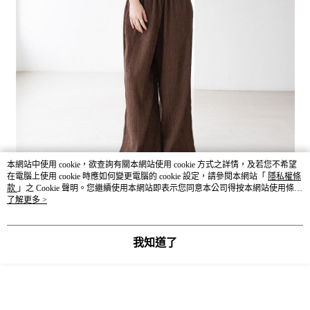
本網站中使用 cookie，欲查詢有關本網站使用 cookie 方式之詳情，及若您不希望
在電腦上使用 cookie 時應如何變更電腦的 cookie 設定，請參閱本網站「
隱私權條
款
」之 Cookie 聲明。您繼續使用本網站即表示您同意本公司得按本網站使用條款
之 Cookie 聲明使用 cookie。
了解更多 >
我知道了