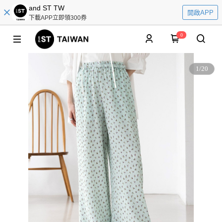
and ST TW
開啟APP
下載APP立即領300券
0
1
/
20