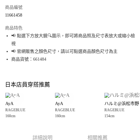
商品編號
超商取貨付款
11661458
LINE Pay
商品特色
Apple Pay
📢 點選下方放大鏡🔍圖示，即可將商品照及尺寸表放大或縮小檢
視
街口支付
📢 官網販售之顏色尺寸，請以可點選商品顏色尺寸為主
悠遊付
商品貨號：661484
Google Pay
全盈+PAY
日本店員穿搭推薦
大哥付你分期
相關說明
AyA
AyA
ハルミ@浜松市野
【大哥付你分期使用說明】
RAGEBLUE
RAGEBLUE
RAGEBLUE
AFTEE先享後付
1.本服務由台灣大哥大提供，台灣大哥大用戶可立即使用無須另外申請。
160cm
160cm
154cm
2.付款方式選擇「大哥付你分期」，訂單成立後會自動跳轉到大哥付的交易
相關說明
流程，驗證手機門號後，選擇欲分期的期數、繳款截止日，確認付款後即完
【關於「AFTEE先享後付」】
成交易。
AFTEE先享後付是「在收到商品之後才付款」的支付方式。 讓您購物簡單便
運送方式
3.實際核准額度、可分期數及費用金額請依後續交易確認頁面所載為準。
利好安心！
詳細說明
相關推薦