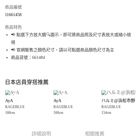
商品編號
超商取貨付款
11661458
LINE Pay
商品特色
Apple Pay
📢 點選下方放大鏡🔍圖示，即可將商品照及尺寸表放大或縮小檢
視
街口支付
📢 官網販售之顏色尺寸，請以可點選商品顏色尺寸為主
悠遊付
商品貨號：661484
Google Pay
全盈+PAY
日本店員穿搭推薦
大哥付你分期
相關說明
AyA
AyA
ハルミ@浜松市野
【大哥付你分期使用說明】
RAGEBLUE
RAGEBLUE
RAGEBLUE
AFTEE先享後付
1.本服務由台灣大哥大提供，台灣大哥大用戶可立即使用無須另外申請。
160cm
160cm
154cm
2.付款方式選擇「大哥付你分期」，訂單成立後會自動跳轉到大哥付的交易
相關說明
流程，驗證手機門號後，選擇欲分期的期數、繳款截止日，確認付款後即完
【關於「AFTEE先享後付」】
成交易。
AFTEE先享後付是「在收到商品之後才付款」的支付方式。 讓您購物簡單便
運送方式
3.實際核准額度、可分期數及費用金額請依後續交易確認頁面所載為準。
利好安心！
詳細說明
相關推薦