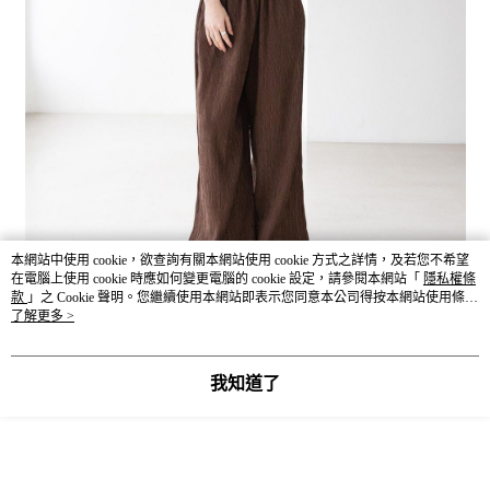
本網站中使用 cookie，欲查詢有關本網站使用 cookie 方式之詳情，及若您不希望
在電腦上使用 cookie 時應如何變更電腦的 cookie 設定，請參閱本網站「
隱私權條
款
」之 Cookie 聲明。您繼續使用本網站即表示您同意本公司得按本網站使用條款
之 Cookie 聲明使用 cookie。
了解更多 >
我知道了