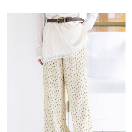
4.訂單成立30分鐘內，如未前往確認交易或遇審核未通過，訂單將自動取
１．簡單：不需註冊會員、不需綁卡、不需儲值。
全家 取貨付款
消。如遇「轉專審核」未通過狀況，表示未達大哥付你分期系統評分，恕無
２．便利：只要手機號碼，簡訊認證，即可結帳。
法說明評估內容。
每筆NT$80，滿NT$888(含以上)免運費
３．安心：先確認商品／服務後，再付款。
【繳款方式說明】
1.分期款項不併入電信帳單，「大哥付你分期」於每月結算日後寄送繳費提
付款後 全家取貨
【「AFTEE先享後付」結帳流程】
醒簡訊。
１．於結帳方式選擇「AFTEE先享後付」後，將跳轉至「AFTEE先享後付」
每筆NT$80，滿NT$888(含以上)免運費
2.透過簡訊連結打開帳單後，可選擇「超商條碼／台灣大直營門市／銀行轉
結帳頁面，進行簡訊認證並確認金額後，即可完成結帳。
帳／街口支付／iPASS MONEY」等通路繳費。
２．訂單成立數日內，您將收到繳費通知簡訊。
7-11 取貨付款
３．收到繳費通知簡訊後14天內，點擊此簡訊中的連結，可透過四大超商／
【注意事項】
每筆NT$80，滿NT$1,500(含以上)免運費
ATM／網路銀行／等多元方式進行付款，方視為交易完成。
1.本服務係由「台灣大哥大股份有限公司」（以下簡稱本公司）所提供，讓
※ 請注意：結帳手續完成當下不需立刻繳費，但若您需要取消訂單，請聯絡
用戶於交易時，得透過本服務購買商品或服務，並由商店將買賣／分期付款
付款後 7-11取貨
購買商品的店家。未經商家同意取消之訂單仍視為有效，需透過AFTEE先享
買賣價金債權讓與本公司後，依約使用本公司帳單繳交帳款。
後付繳納相關費用。
每筆NT$80，滿NT$1,500(含以上)免運費
2.基於同意付款使用「大哥付你分期」之契約關係目的，商店將以您的個人
※ 交易是否成功請以「AFTEE先享後付 」之結帳頁面顯示為準，若有關於
資料（包含姓名、電話或地址）提供予台灣大哥大進項蒐集、處理及利用，
是否繳費成功／繳費後需取消欲退款等相關疑問，請聯繫「AFTEE先享後付
宅配
由本公司與您本人進行分期帳單所需資料之確認、核對及更正。
客戶支援中心」
https://netprotections.freshdesk.com/support/home
3.完整用戶服務條款，請詳閱以下連結：
https://oppay.tw/userRule
每筆NT$80，滿NT$1,500(含以上)免運費
【注意事項】
１．透過由恩沛科技股份有限公司提供之「AFTEE先享後付」服務完成之交
易，需依本服務之必要範圍內提供個人資料，並將交易相關給付款項請求債
權轉讓予恩沛科技股份有限公司。
２．關於個人資料處理事宜，請瀏覽以下網址：
https://aftee.tw/terms/#terms3
３．未成年的使用者請事先徵得法定代理人或監護人之同意方可使用
「AFTEE先享後付」，若未經同意申辦者引起之損失，本公司不負相關責
任。