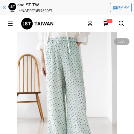
and ST TW
開啟APP
下載APP立即領300券
0
1
/
20