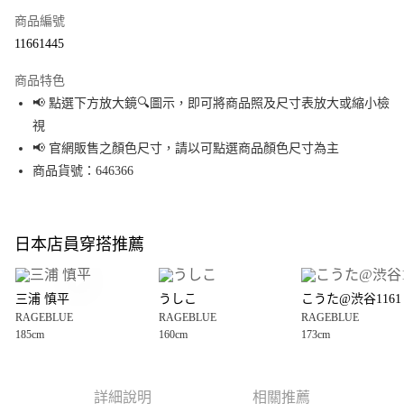
商品編號
超商取貨付款
11661445
LINE Pay
商品特色
Apple Pay
📢 點選下方放大鏡🔍圖示，即可將商品照及尺寸表放大或縮小檢
視
街口支付
📢 官網販售之顏色尺寸，請以可點選商品顏色尺寸為主
悠遊付
商品貨號：646366
Google Pay
全盈+PAY
日本店員穿搭推薦
大哥付你分期
相關說明
三浦 慎平
うしこ
こうた@渋谷1161
【大哥付你分期使用說明】
RAGEBLUE
RAGEBLUE
RAGEBLUE
AFTEE先享後付
1.本服務由台灣大哥大提供，台灣大哥大用戶可立即使用無須另外申請。
185cm
160cm
173cm
2.付款方式選擇「大哥付你分期」，訂單成立後會自動跳轉到大哥付的交易
相關說明
流程，驗證手機門號後，選擇欲分期的期數、繳款截止日，確認付款後即完
【關於「AFTEE先享後付」】
成交易。
AFTEE先享後付是「在收到商品之後才付款」的支付方式。 讓您購物簡單便
運送方式
3.實際核准額度、可分期數及費用金額請依後續交易確認頁面所載為準。
利好安心！
詳細說明
相關推薦