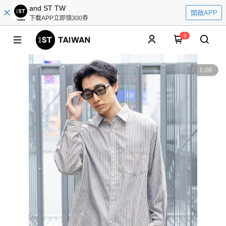
and ST TW
開啟APP
下載APP立即領300券
0
1
/
20