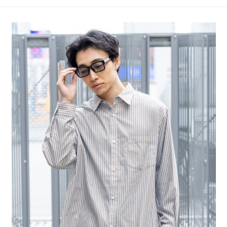
4.訂單成立30分鐘內，如未前往確認交易或遇審核未通過，訂單將自動取
１．簡單：不需註冊會員、不需綁卡、不需儲值。
全家 取貨付款
消。如遇「轉專審核」未通過狀況，表示未達大哥付你分期系統評分，恕無
２．便利：只要手機號碼，簡訊認證，即可結帳。
法說明評估內容。
每筆NT$80，滿NT$1,500(含以上)免運費
３．安心：先確認商品／服務後，再付款。
【繳款方式說明】
1.分期款項不併入電信帳單，「大哥付你分期」於每月結算日後寄送繳費提
付款後 全家取貨
【「AFTEE先享後付」結帳流程】
醒簡訊。
１．於結帳方式選擇「AFTEE先享後付」後，將跳轉至「AFTEE先享後付」
每筆NT$80，滿NT$1,500(含以上)免運費
2.透過簡訊連結打開帳單後，可選擇「超商條碼／台灣大直營門市／銀行轉
結帳頁面，進行簡訊認證並確認金額後，即可完成結帳。
帳／街口支付／iPASS MONEY」等通路繳費。
２．訂單成立數日內，您將收到繳費通知簡訊。
7-11 取貨付款
３．收到繳費通知簡訊後14天內，點擊此簡訊中的連結，可透過四大超商／
【注意事項】
每筆NT$80，滿NT$1,500(含以上)免運費
ATM／網路銀行／等多元方式進行付款，方視為交易完成。
1.本服務係由「台灣大哥大股份有限公司」（以下簡稱本公司）所提供，讓
※ 請注意：結帳手續完成當下不需立刻繳費，但若您需要取消訂單，請聯絡
用戶於交易時，得透過本服務購買商品或服務，並由商店將買賣／分期付款
付款後 7-11取貨
購買商品的店家。未經商家同意取消之訂單仍視為有效，需透過AFTEE先享
買賣價金債權讓與本公司後，依約使用本公司帳單繳交帳款。
後付繳納相關費用。
每筆NT$80，滿NT$1,500(含以上)免運費
2.基於同意付款使用「大哥付你分期」之契約關係目的，商店將以您的個人
※ 交易是否成功請以「AFTEE先享後付 」之結帳頁面顯示為準，若有關於
資料（包含姓名、電話或地址）提供予台灣大哥大進項蒐集、處理及利用，
是否繳費成功／繳費後需取消欲退款等相關疑問，請聯繫「AFTEE先享後付
宅配
由本公司與您本人進行分期帳單所需資料之確認、核對及更正。
客戶支援中心」
https://netprotections.freshdesk.com/support/home
3.完整用戶服務條款，請詳閱以下連結：
https://oppay.tw/userRule
每筆NT$80，滿NT$1,500(含以上)免運費
【注意事項】
１．透過由恩沛科技股份有限公司提供之「AFTEE先享後付」服務完成之交
易，需依本服務之必要範圍內提供個人資料，並將交易相關給付款項請求債
權轉讓予恩沛科技股份有限公司。
２．關於個人資料處理事宜，請瀏覽以下網址：
https://aftee.tw/terms/#terms3
３．未成年的使用者請事先徵得法定代理人或監護人之同意方可使用
「AFTEE先享後付」，若未經同意申辦者引起之損失，本公司不負相關責
任。