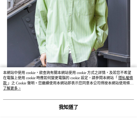
本網站中使用 cookie，欲查詢有關本網站使用 cookie 方式之詳情，及若您不希望
在電腦上使用 cookie 時應如何變更電腦的 cookie 設定，請參閱本網站「
隱私權條
款
」之 Cookie 聲明。您繼續使用本網站即表示您同意本公司得按本網站使用條款
之 Cookie 聲明使用 cookie。
了解更多 >
我知道了