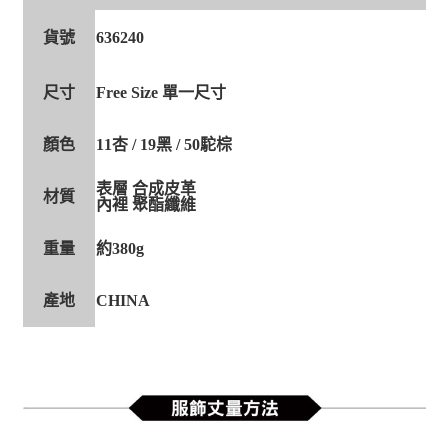
貨號
636240
尺寸
Free Size 單一尺寸
顏色
11杏 / 19黑 / 50駝棕
表層 合成皮革
材質
內裡 聚酯纖維
重量
約380g
產地
CHINA