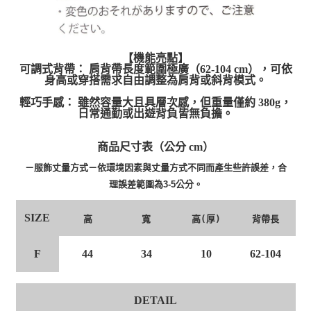
【機能亮點】
可調式背帶： 肩背帶長度範圍極廣（62-104 cm），可依
身高或穿搭需求自由調整為肩背或斜背模式。
輕巧手感： 雖然容量大且具層次感，但重量僅約 380g，
日常通勤或出遊背負皆無負擔。
商品尺寸表（公分 cm）
－服飾丈量方式－依環境因素與丈量方式不同而產生些許誤差，合
理誤差範圍為3-5公分。
SIZE
高
寬
高(厚)
背帶長
F
44
34
10
62-104
DETAIL