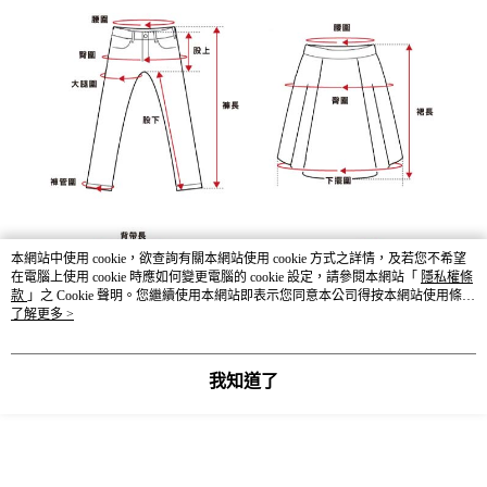
本網站中使用 cookie，欲查詢有關本網站使用 cookie 方式之詳情，及若您不希望
在電腦上使用 cookie 時應如何變更電腦的 cookie 設定，請參閱本網站「
隱私權條
款
」之 Cookie 聲明。您繼續使用本網站即表示您同意本公司得按本網站使用條款
之 Cookie 聲明使用 cookie。
了解更多 >
我知道了