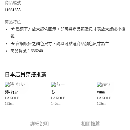
商品編號
超商取貨付款
11661355
LINE Pay
商品特色
Apple Pay
📢 點選下方放大鏡🔍圖示，即可將商品照及尺寸表放大或縮小檢
視
街口支付
📢 官網販售之顏色尺寸，請以可點選商品顏色尺寸為主
悠遊付
商品貨號：636240
Google Pay
全盈+PAY
日本店員穿搭推薦
大哥付你分期
相關說明
澪-れい
ちー
yuna
【大哥付你分期使用說明】
LAKOLE
LAKOLE
LAKOLE
AFTEE先享後付
1.本服務由台灣大哥大提供，台灣大哥大用戶可立即使用無須另外申請。
172cm
149cm
163cm
2.付款方式選擇「大哥付你分期」，訂單成立後會自動跳轉到大哥付的交易
相關說明
流程，驗證手機門號後，選擇欲分期的期數、繳款截止日，確認付款後即完
【關於「AFTEE先享後付」】
成交易。
AFTEE先享後付是「在收到商品之後才付款」的支付方式。 讓您購物簡單便
運送方式
3.實際核准額度、可分期數及費用金額請依後續交易確認頁面所載為準。
利好安心！
詳細說明
相關推薦
4.訂單成立30分鐘內，如未前往確認交易或遇審核未通過，訂單將自動取
１．簡單：不需註冊會員、不需綁卡、不需儲值。