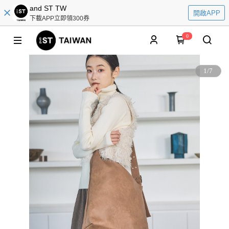
and ST TW
開啟APP
下載APP立即領300券
0
1
/
7