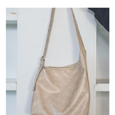
全家 取貨付款
消。如遇「轉專審核」未通過狀況，表示未達大哥付你分期系統評分，恕無
２．便利：只要手機號碼，簡訊認證，即可結帳。
法說明評估內容。
每筆NT$80，滿NT$1,500(含以上)免運費
３．安心：先確認商品／服務後，再付款。
【繳款方式說明】
1.分期款項不併入電信帳單，「大哥付你分期」於每月結算日後寄送繳費提
付款後 全家取貨
【「AFTEE先享後付」結帳流程】
醒簡訊。
１．於結帳方式選擇「AFTEE先享後付」後，將跳轉至「AFTEE先享後付」
每筆NT$80，滿NT$1,500(含以上)免運費
2.透過簡訊連結打開帳單後，可選擇「超商條碼／台灣大直營門市／銀行轉
結帳頁面，進行簡訊認證並確認金額後，即可完成結帳。
帳／街口支付／iPASS MONEY」等通路繳費。
２．訂單成立數日內，您將收到繳費通知簡訊。
7-11 取貨付款
３．收到繳費通知簡訊後14天內，點擊此簡訊中的連結，可透過四大超商／
【注意事項】
每筆NT$80，滿NT$1,500(含以上)免運費
ATM／網路銀行／等多元方式進行付款，方視為交易完成。
1.本服務係由「台灣大哥大股份有限公司」（以下簡稱本公司）所提供，讓
※ 請注意：結帳手續完成當下不需立刻繳費，但若您需要取消訂單，請聯絡
用戶於交易時，得透過本服務購買商品或服務，並由商店將買賣／分期付款
付款後 7-11取貨
購買商品的店家。未經商家同意取消之訂單仍視為有效，需透過AFTEE先享
買賣價金債權讓與本公司後，依約使用本公司帳單繳交帳款。
後付繳納相關費用。
每筆NT$80，滿NT$1,500(含以上)免運費
2.基於同意付款使用「大哥付你分期」之契約關係目的，商店將以您的個人
※ 交易是否成功請以「AFTEE先享後付 」之結帳頁面顯示為準，若有關於
資料（包含姓名、電話或地址）提供予台灣大哥大進項蒐集、處理及利用，
是否繳費成功／繳費後需取消欲退款等相關疑問，請聯繫「AFTEE先享後付
宅配
由本公司與您本人進行分期帳單所需資料之確認、核對及更正。
客戶支援中心」
https://netprotections.freshdesk.com/support/home
3.完整用戶服務條款，請詳閱以下連結：
https://oppay.tw/userRule
每筆NT$80，滿NT$1,500(含以上)免運費
【注意事項】
１．透過由恩沛科技股份有限公司提供之「AFTEE先享後付」服務完成之交
易，需依本服務之必要範圍內提供個人資料，並將交易相關給付款項請求債
權轉讓予恩沛科技股份有限公司。
２．關於個人資料處理事宜，請瀏覽以下網址：
https://aftee.tw/terms/#terms3
３．未成年的使用者請事先徵得法定代理人或監護人之同意方可使用
「AFTEE先享後付」，若未經同意申辦者引起之損失，本公司不負相關責
任。
４．使用「AFTEE先享後付」時，將依據個別帳號之用戶狀況，依本公司即