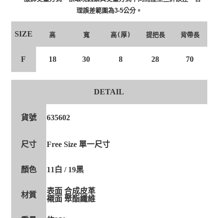
理誤差範圍為3-5公分。
SIZE
高
寬
高(厚)
提把長
背帶長
F
18
30
8
28
70
DETAIL
貨號
635602
尺寸
Free Size 單一尺寸
顏色
11白 / 19黑
表面 合成皮革
材質
襯面 聚酯纖維