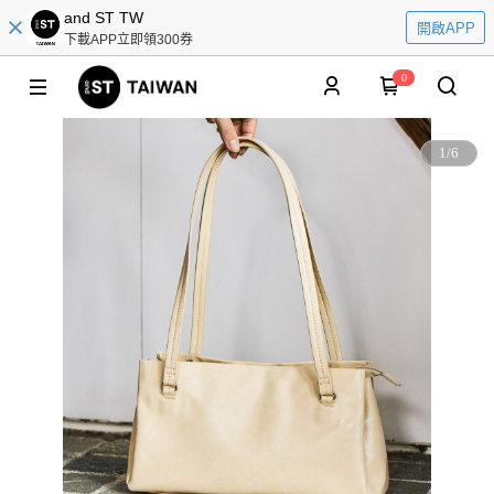
and ST TW
開啟APP
下載APP立即領300券
0
1
/
6