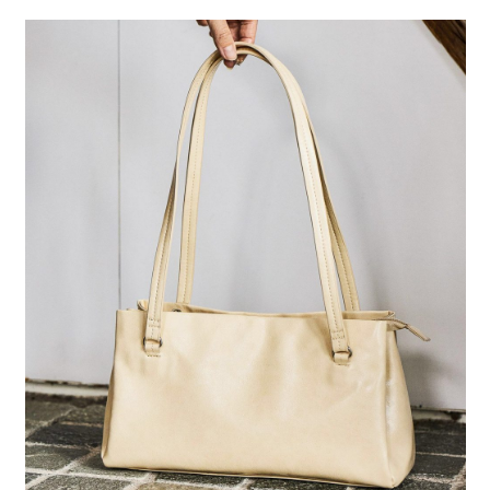
２．便利：只要手機號碼，簡訊認證，即可結帳。
法說明評估內容。
每筆NT$80，滿NT$1,500(含以上)免運費
３．安心：先確認商品／服務後，再付款。
【繳款方式說明】
1.分期款項不併入電信帳單，「大哥付你分期」於每月結算日後寄送繳費提
付款後 全家取貨
【「AFTEE先享後付」結帳流程】
醒簡訊。
１．於結帳方式選擇「AFTEE先享後付」後，將跳轉至「AFTEE先享後付」
每筆NT$80，滿NT$1,500(含以上)免運費
2.透過簡訊連結打開帳單後，可選擇「超商條碼／台灣大直營門市／銀行轉
結帳頁面，進行簡訊認證並確認金額後，即可完成結帳。
帳／街口支付／iPASS MONEY」等通路繳費。
２．訂單成立數日內，您將收到繳費通知簡訊。
7-11 取貨付款
３．收到繳費通知簡訊後14天內，點擊此簡訊中的連結，可透過四大超商／
【注意事項】
每筆NT$80，滿NT$1,500(含以上)免運費
ATM／網路銀行／等多元方式進行付款，方視為交易完成。
1.本服務係由「台灣大哥大股份有限公司」（以下簡稱本公司）所提供，讓
※ 請注意：結帳手續完成當下不需立刻繳費，但若您需要取消訂單，請聯絡
用戶於交易時，得透過本服務購買商品或服務，並由商店將買賣／分期付款
付款後 7-11取貨
購買商品的店家。未經商家同意取消之訂單仍視為有效，需透過AFTEE先享
買賣價金債權讓與本公司後，依約使用本公司帳單繳交帳款。
後付繳納相關費用。
每筆NT$80，滿NT$1,500(含以上)免運費
2.基於同意付款使用「大哥付你分期」之契約關係目的，商店將以您的個人
※ 交易是否成功請以「AFTEE先享後付 」之結帳頁面顯示為準，若有關於
資料（包含姓名、電話或地址）提供予台灣大哥大進項蒐集、處理及利用，
是否繳費成功／繳費後需取消欲退款等相關疑問，請聯繫「AFTEE先享後付
宅配
由本公司與您本人進行分期帳單所需資料之確認、核對及更正。
客戶支援中心」
https://netprotections.freshdesk.com/support/home
3.完整用戶服務條款，請詳閱以下連結：
https://oppay.tw/userRule
每筆NT$80，滿NT$1,500(含以上)免運費
【注意事項】
１．透過由恩沛科技股份有限公司提供之「AFTEE先享後付」服務完成之交
易，需依本服務之必要範圍內提供個人資料，並將交易相關給付款項請求債
權轉讓予恩沛科技股份有限公司。
２．關於個人資料處理事宜，請瀏覽以下網址：
https://aftee.tw/terms/#terms3
３．未成年的使用者請事先徵得法定代理人或監護人之同意方可使用
「AFTEE先享後付」，若未經同意申辦者引起之損失，本公司不負相關責
任。
４．使用「AFTEE先享後付」時，將依據個別帳號之用戶狀況，依本公司即