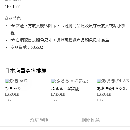
超商取貨付款
11661354
LINE Pay
商品特色
Apple Pay
📢 點選下方放大鏡🔍圖示，即可將商品照及尺寸表放大或縮小檢
視
街口支付
📢 官網販售之顏色尺寸，請以可點選商品顏色尺寸為主
悠遊付
商品貨號：635602
Google Pay
全盈+PAY
日本店員穿搭推薦
大哥付你分期
相關說明
ひきゃり
ふるる。@鈴鹿
あおき@LAKOLEイオ
【大哥付你分期使用說明】
LAKOLE
LAKOLE
LAKOLE
AFTEE先享後付
1.本服務由台灣大哥大提供，台灣大哥大用戶可立即使用無須另外申請。
168cm
160cm
156cm
2.付款方式選擇「大哥付你分期」，訂單成立後會自動跳轉到大哥付的交易
相關說明
流程，驗證手機門號後，選擇欲分期的期數、繳款截止日，確認付款後即完
【關於「AFTEE先享後付」】
成交易。
AFTEE先享後付是「在收到商品之後才付款」的支付方式。 讓您購物簡單便
運送方式
3.實際核准額度、可分期數及費用金額請依後續交易確認頁面所載為準。
利好安心！
詳細說明
相關推薦
4.訂單成立30分鐘內，如未前往確認交易或遇審核未通過，訂單將自動取
１．簡單：不需註冊會員、不需綁卡、不需儲值。
全家 取貨付款
消。如遇「轉專審核」未通過狀況，表示未達大哥付你分期系統評分，恕無