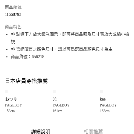
商品編號
超商取貨付款
11660793
LINE Pay
商品特色
Apple Pay
📢 點選下方放大鏡🔍圖示，即可將商品照及尺寸表放大或縮小檢
視
街口支付
📢 官網販售之顏色尺寸，請以可點選商品顏色尺寸為主
悠遊付
商品貨號：656218
Google Pay
全盈+PAY
日本店員穿搭推薦
大哥付你分期
相關說明
おつゆ
ｼﾐ
kae
【大哥付你分期使用說明】
PAGEBOY
PAGEBOY
PAGEBOY
AFTEE先享後付
1.本服務由台灣大哥大提供，台灣大哥大用戶可立即使用無須另外申請。
158cm
161cm
163cm
2.付款方式選擇「大哥付你分期」，訂單成立後會自動跳轉到大哥付的交易
相關說明
流程，驗證手機門號後，選擇欲分期的期數、繳款截止日，確認付款後即完
【關於「AFTEE先享後付」】
成交易。
AFTEE先享後付是「在收到商品之後才付款」的支付方式。 讓您購物簡單便
運送方式
3.實際核准額度、可分期數及費用金額請依後續交易確認頁面所載為準。
利好安心！
詳細說明
相關推薦