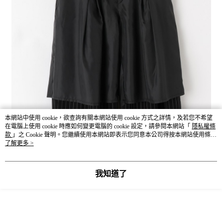
本網站中使用 cookie，欲查詢有關本網站使用 cookie 方式之詳情，及若您不希望
在電腦上使用 cookie 時應如何變更電腦的 cookie 設定，請參閱本網站「
隱私權條
款
」之 Cookie 聲明。您繼續使用本網站即表示您同意本公司得按本網站使用條款
之 Cookie 聲明使用 cookie。
了解更多 >
我知道了