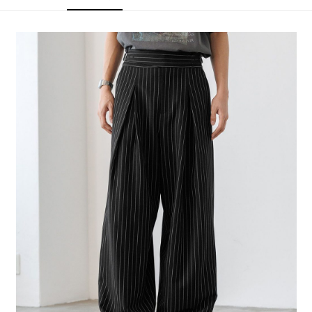
4.訂單成立30分鐘內，如未前往確認交易或遇審核未通過，訂單將自動取
１．簡單：不需註冊會員、不需綁卡、不需儲值。
全家 取貨付款
消。如遇「轉專審核」未通過狀況，表示未達大哥付你分期系統評分，恕無
２．便利：只要手機號碼，簡訊認證，即可結帳。
法說明評估內容。
每筆NT$80，滿NT$888(含以上)免運費
３．安心：先確認商品／服務後，再付款。
【繳款方式說明】
1.分期款項不併入電信帳單，「大哥付你分期」於每月結算日後寄送繳費提
付款後 全家取貨
【「AFTEE先享後付」結帳流程】
醒簡訊。
１．於結帳方式選擇「AFTEE先享後付」後，將跳轉至「AFTEE先享後付」
每筆NT$80，滿NT$888(含以上)免運費
2.透過簡訊連結打開帳單後，可選擇「超商條碼／台灣大直營門市／銀行轉
結帳頁面，進行簡訊認證並確認金額後，即可完成結帳。
帳／街口支付／iPASS MONEY」等通路繳費。
２．訂單成立數日內，您將收到繳費通知簡訊。
7-11 取貨付款
３．收到繳費通知簡訊後14天內，點擊此簡訊中的連結，可透過四大超商／
【注意事項】
每筆NT$80，滿NT$1,500(含以上)免運費
ATM／網路銀行／等多元方式進行付款，方視為交易完成。
1.本服務係由「台灣大哥大股份有限公司」（以下簡稱本公司）所提供，讓
※ 請注意：結帳手續完成當下不需立刻繳費，但若您需要取消訂單，請聯絡
用戶於交易時，得透過本服務購買商品或服務，並由商店將買賣／分期付款
付款後 7-11取貨
購買商品的店家。未經商家同意取消之訂單仍視為有效，需透過AFTEE先享
買賣價金債權讓與本公司後，依約使用本公司帳單繳交帳款。
後付繳納相關費用。
每筆NT$80，滿NT$1,500(含以上)免運費
2.基於同意付款使用「大哥付你分期」之契約關係目的，商店將以您的個人
※ 交易是否成功請以「AFTEE先享後付 」之結帳頁面顯示為準，若有關於
資料（包含姓名、電話或地址）提供予台灣大哥大進項蒐集、處理及利用，
是否繳費成功／繳費後需取消欲退款等相關疑問，請聯繫「AFTEE先享後付
宅配
由本公司與您本人進行分期帳單所需資料之確認、核對及更正。
客戶支援中心」
https://netprotections.freshdesk.com/support/home
3.完整用戶服務條款，請詳閱以下連結：
https://oppay.tw/userRule
每筆NT$80，滿NT$1,500(含以上)免運費
【注意事項】
１．透過由恩沛科技股份有限公司提供之「AFTEE先享後付」服務完成之交
易，需依本服務之必要範圍內提供個人資料，並將交易相關給付款項請求債
權轉讓予恩沛科技股份有限公司。
２．關於個人資料處理事宜，請瀏覽以下網址：
https://aftee.tw/terms/#terms3
３．未成年的使用者請事先徵得法定代理人或監護人之同意方可使用
「AFTEE先享後付」，若未經同意申辦者引起之損失，本公司不負相關責
任。