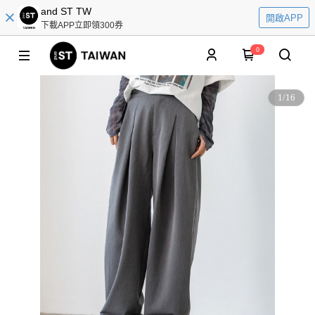
and ST TW
開啟APP
下載APP立即領300券
0
1
/
16