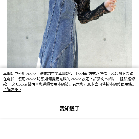
本網站中使用 cookie，欲查詢有關本網站使用 cookie 方式之詳情，及若您不希望
在電腦上使用 cookie 時應如何變更電腦的 cookie 設定，請參閱本網站「
隱私權條
款
」之 Cookie 聲明。您繼續使用本網站即表示您同意本公司得按本網站使用條款
之 Cookie 聲明使用 cookie。
了解更多 >
我知道了