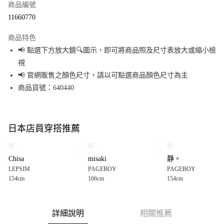
商品編號
超商取貨付款
11660770
LINE Pay
商品特色
Apple Pay
📢 點選下方放大鏡🔍圖示，即可將商品照及尺寸表放大或縮小檢
視
街口支付
📢 官網販售之顏色尺寸，請以可點選商品顏色尺寸為主
悠遊付
商品貨號：640440
Google Pay
全盈+PAY
日本店員穿搭推薦
大哥付你分期
相關說明
Chisa
misaki
静。
【大哥付你分期使用說明】
LEPSIM
PAGEBOY
PAGEBOY
AFTEE先享後付
1.本服務由台灣大哥大提供，台灣大哥大用戶可立即使用無須另外申請。
154cm
166cm
154cm
2.付款方式選擇「大哥付你分期」，訂單成立後會自動跳轉到大哥付的交易
相關說明
流程，驗證手機門號後，選擇欲分期的期數、繳款截止日，確認付款後即完
【關於「AFTEE先享後付」】
成交易。
AFTEE先享後付是「在收到商品之後才付款」的支付方式。 讓您購物簡單便
運送方式
3.實際核准額度、可分期數及費用金額請依後續交易確認頁面所載為準。
利好安心！
詳細說明
相關推薦
4.訂單成立30分鐘內，如未前往確認交易或遇審核未通過，訂單將自動取
１．簡單：不需註冊會員、不需綁卡、不需儲值。