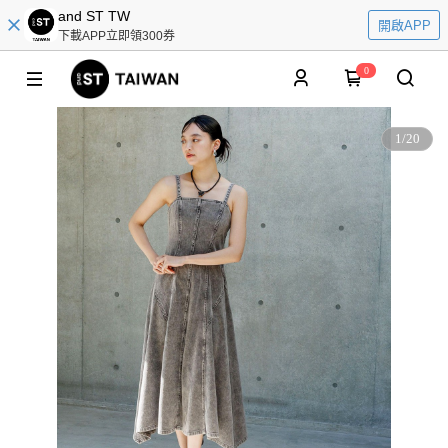
and ST TW
開啟APP
下載APP立即領300券
0
1
/
20