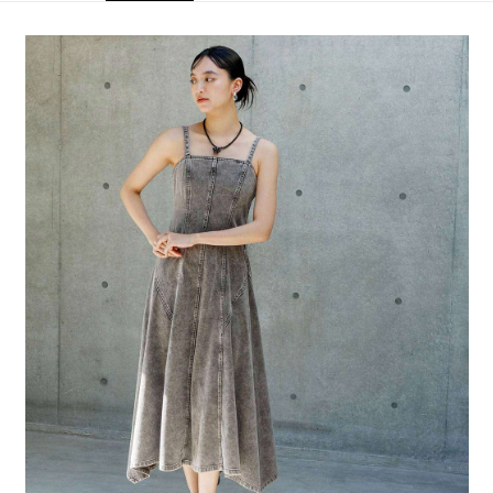
全家 取貨付款
消。如遇「轉專審核」未通過狀況，表示未達大哥付你分期系統評分，恕無
２．便利：只要手機號碼，簡訊認證，即可結帳。
法說明評估內容。
每筆NT$80，滿NT$888(含以上)免運費
３．安心：先確認商品／服務後，再付款。
【繳款方式說明】
1.分期款項不併入電信帳單，「大哥付你分期」於每月結算日後寄送繳費提
付款後 全家取貨
【「AFTEE先享後付」結帳流程】
醒簡訊。
１．於結帳方式選擇「AFTEE先享後付」後，將跳轉至「AFTEE先享後付」
每筆NT$80，滿NT$888(含以上)免運費
2.透過簡訊連結打開帳單後，可選擇「超商條碼／台灣大直營門市／銀行轉
結帳頁面，進行簡訊認證並確認金額後，即可完成結帳。
帳／街口支付／iPASS MONEY」等通路繳費。
２．訂單成立數日內，您將收到繳費通知簡訊。
7-11 取貨付款
３．收到繳費通知簡訊後14天內，點擊此簡訊中的連結，可透過四大超商／
【注意事項】
每筆NT$80，滿NT$1,500(含以上)免運費
ATM／網路銀行／等多元方式進行付款，方視為交易完成。
1.本服務係由「台灣大哥大股份有限公司」（以下簡稱本公司）所提供，讓
※ 請注意：結帳手續完成當下不需立刻繳費，但若您需要取消訂單，請聯絡
用戶於交易時，得透過本服務購買商品或服務，並由商店將買賣／分期付款
付款後 7-11取貨
購買商品的店家。未經商家同意取消之訂單仍視為有效，需透過AFTEE先享
買賣價金債權讓與本公司後，依約使用本公司帳單繳交帳款。
後付繳納相關費用。
每筆NT$80，滿NT$1,500(含以上)免運費
2.基於同意付款使用「大哥付你分期」之契約關係目的，商店將以您的個人
※ 交易是否成功請以「AFTEE先享後付 」之結帳頁面顯示為準，若有關於
資料（包含姓名、電話或地址）提供予台灣大哥大進項蒐集、處理及利用，
是否繳費成功／繳費後需取消欲退款等相關疑問，請聯繫「AFTEE先享後付
宅配
由本公司與您本人進行分期帳單所需資料之確認、核對及更正。
客戶支援中心」
https://netprotections.freshdesk.com/support/home
3.完整用戶服務條款，請詳閱以下連結：
https://oppay.tw/userRule
每筆NT$80，滿NT$1,500(含以上)免運費
【注意事項】
１．透過由恩沛科技股份有限公司提供之「AFTEE先享後付」服務完成之交
易，需依本服務之必要範圍內提供個人資料，並將交易相關給付款項請求債
權轉讓予恩沛科技股份有限公司。
２．關於個人資料處理事宜，請瀏覽以下網址：
https://aftee.tw/terms/#terms3
３．未成年的使用者請事先徵得法定代理人或監護人之同意方可使用
「AFTEE先享後付」，若未經同意申辦者引起之損失，本公司不負相關責
任。
４．使用「AFTEE先享後付」時，將依據個別帳號之用戶狀況，依本公司即