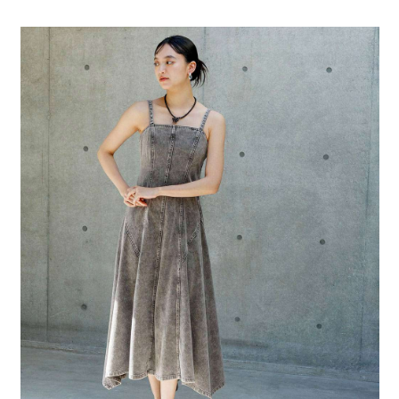
全家 取貨付款
消。如遇「轉專審核」未通過狀況，表示未達大哥付你分期系統評分，恕無
２．便利：只要手機號碼，簡訊認證，即可結帳。
法說明評估內容。
每筆NT$80，滿NT$888(含以上)免運費
３．安心：先確認商品／服務後，再付款。
【繳款方式說明】
1.分期款項不併入電信帳單，「大哥付你分期」於每月結算日後寄送繳費提
付款後 全家取貨
【「AFTEE先享後付」結帳流程】
醒簡訊。
１．於結帳方式選擇「AFTEE先享後付」後，將跳轉至「AFTEE先享後付」
每筆NT$80，滿NT$888(含以上)免運費
2.透過簡訊連結打開帳單後，可選擇「超商條碼／台灣大直營門市／銀行轉
結帳頁面，進行簡訊認證並確認金額後，即可完成結帳。
帳／街口支付／iPASS MONEY」等通路繳費。
２．訂單成立數日內，您將收到繳費通知簡訊。
7-11 取貨付款
３．收到繳費通知簡訊後14天內，點擊此簡訊中的連結，可透過四大超商／
【注意事項】
每筆NT$80，滿NT$1,500(含以上)免運費
ATM／網路銀行／等多元方式進行付款，方視為交易完成。
1.本服務係由「台灣大哥大股份有限公司」（以下簡稱本公司）所提供，讓
※ 請注意：結帳手續完成當下不需立刻繳費，但若您需要取消訂單，請聯絡
用戶於交易時，得透過本服務購買商品或服務，並由商店將買賣／分期付款
付款後 7-11取貨
購買商品的店家。未經商家同意取消之訂單仍視為有效，需透過AFTEE先享
買賣價金債權讓與本公司後，依約使用本公司帳單繳交帳款。
後付繳納相關費用。
每筆NT$80，滿NT$1,500(含以上)免運費
2.基於同意付款使用「大哥付你分期」之契約關係目的，商店將以您的個人
※ 交易是否成功請以「AFTEE先享後付 」之結帳頁面顯示為準，若有關於
資料（包含姓名、電話或地址）提供予台灣大哥大進項蒐集、處理及利用，
是否繳費成功／繳費後需取消欲退款等相關疑問，請聯繫「AFTEE先享後付
宅配
由本公司與您本人進行分期帳單所需資料之確認、核對及更正。
客戶支援中心」
https://netprotections.freshdesk.com/support/home
3.完整用戶服務條款，請詳閱以下連結：
https://oppay.tw/userRule
每筆NT$80，滿NT$1,500(含以上)免運費
【注意事項】
１．透過由恩沛科技股份有限公司提供之「AFTEE先享後付」服務完成之交
易，需依本服務之必要範圍內提供個人資料，並將交易相關給付款項請求債
權轉讓予恩沛科技股份有限公司。
２．關於個人資料處理事宜，請瀏覽以下網址：
https://aftee.tw/terms/#terms3
３．未成年的使用者請事先徵得法定代理人或監護人之同意方可使用
「AFTEE先享後付」，若未經同意申辦者引起之損失，本公司不負相關責
任。
４．使用「AFTEE先享後付」時，將依據個別帳號之用戶狀況，依本公司即