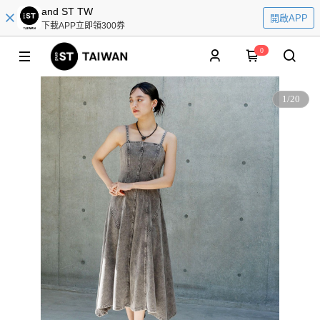
and ST TW
開啟APP
下載APP立即領300券
0
1
/
20