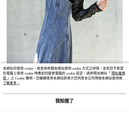
本網站中使用 cookie，欲查詢有關本網站使用 cookie 方式之詳情，及若您不希望
在電腦上使用 cookie 時應如何變更電腦的 cookie 設定，請參閱本網站「
隱私權條
款
」之 Cookie 聲明。您繼續使用本網站即表示您同意本公司得按本網站使用條款
之 Cookie 聲明使用 cookie。
了解更多 >
我知道了