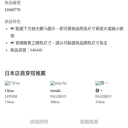
商品編號
超商取貨付款
11660770
LINE Pay
商品特色
Apple Pay
📢 點選下方放大鏡🔍圖示，即可將商品照及尺寸表放大或縮小檢
視
街口支付
📢 官網販售之顏色尺寸，請以可點選商品顏色尺寸為主
悠遊付
商品貨號：640440
Google Pay
全盈+PAY
日本店員穿搭推薦
大哥付你分期
相關說明
Chisa
misaki
静。
【大哥付你分期使用說明】
LEPSIM
PAGEBOY
PAGEBOY
AFTEE先享後付
1.本服務由台灣大哥大提供，台灣大哥大用戶可立即使用無須另外申請。
154cm
166cm
154cm
2.付款方式選擇「大哥付你分期」，訂單成立後會自動跳轉到大哥付的交易
相關說明
流程，驗證手機門號後，選擇欲分期的期數、繳款截止日，確認付款後即完
【關於「AFTEE先享後付」】
成交易。
AFTEE先享後付是「在收到商品之後才付款」的支付方式。 讓您購物簡單便
運送方式
3.實際核准額度、可分期數及費用金額請依後續交易確認頁面所載為準。
利好安心！
詳細說明
相關推薦
4.訂單成立30分鐘內，如未前往確認交易或遇審核未通過，訂單將自動取
１．簡單：不需註冊會員、不需綁卡、不需儲值。