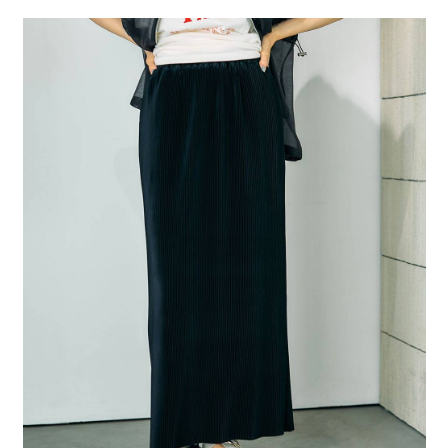
２．便利：只要手機號碼，簡訊認證，即可結帳。
法說明評估內容。
每筆NT$80，滿NT$1,500(含以上)免運費
３．安心：先確認商品／服務後，再付款。
【繳款方式說明】
1.分期款項不併入電信帳單，「大哥付你分期」於每月結算日後寄送繳費提
付款後 全家取貨
【「AFTEE先享後付」結帳流程】
醒簡訊。
１．於結帳方式選擇「AFTEE先享後付」後，將跳轉至「AFTEE先享後付」
每筆NT$80，滿NT$1,500(含以上)免運費
2.透過簡訊連結打開帳單後，可選擇「超商條碼／台灣大直營門市／銀行轉
結帳頁面，進行簡訊認證並確認金額後，即可完成結帳。
帳／街口支付／iPASS MONEY」等通路繳費。
２．訂單成立數日內，您將收到繳費通知簡訊。
7-11 取貨付款
３．收到繳費通知簡訊後14天內，點擊此簡訊中的連結，可透過四大超商／
【注意事項】
每筆NT$80，滿NT$1,500(含以上)免運費
ATM／網路銀行／等多元方式進行付款，方視為交易完成。
1.本服務係由「台灣大哥大股份有限公司」（以下簡稱本公司）所提供，讓
※ 請注意：結帳手續完成當下不需立刻繳費，但若您需要取消訂單，請聯絡
用戶於交易時，得透過本服務購買商品或服務，並由商店將買賣／分期付款
付款後 7-11取貨
購買商品的店家。未經商家同意取消之訂單仍視為有效，需透過AFTEE先享
買賣價金債權讓與本公司後，依約使用本公司帳單繳交帳款。
後付繳納相關費用。
每筆NT$80，滿NT$1,500(含以上)免運費
2.基於同意付款使用「大哥付你分期」之契約關係目的，商店將以您的個人
※ 交易是否成功請以「AFTEE先享後付 」之結帳頁面顯示為準，若有關於
資料（包含姓名、電話或地址）提供予台灣大哥大進項蒐集、處理及利用，
是否繳費成功／繳費後需取消欲退款等相關疑問，請聯繫「AFTEE先享後付
宅配
由本公司與您本人進行分期帳單所需資料之確認、核對及更正。
客戶支援中心」
https://netprotections.freshdesk.com/support/home
3.完整用戶服務條款，請詳閱以下連結：
https://oppay.tw/userRule
每筆NT$80，滿NT$1,500(含以上)免運費
【注意事項】
１．透過由恩沛科技股份有限公司提供之「AFTEE先享後付」服務完成之交
易，需依本服務之必要範圍內提供個人資料，並將交易相關給付款項請求債
權轉讓予恩沛科技股份有限公司。
２．關於個人資料處理事宜，請瀏覽以下網址：
https://aftee.tw/terms/#terms3
３．未成年的使用者請事先徵得法定代理人或監護人之同意方可使用
「AFTEE先享後付」，若未經同意申辦者引起之損失，本公司不負相關責
任。
４．使用「AFTEE先享後付」時，將依據個別帳號之用戶狀況，依本公司即