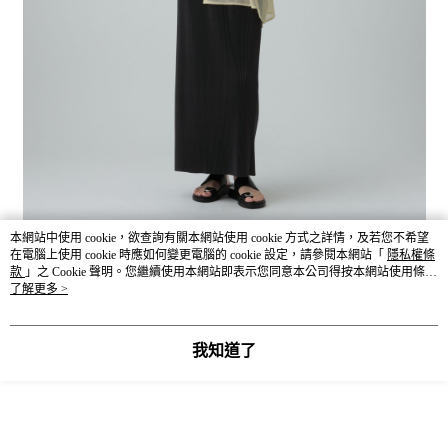
本網站中使用 cookie，欲查詢有關本網站使用 cookie 方式之詳情，及若您不希望
在電腦上使用 cookie 時應如何變更電腦的 cookie 設定，請參閱本網站「
隱私權條
款
」之 Cookie 聲明。您繼續使用本網站即表示您同意本公司得按本網站使用條款
之 Cookie 聲明使用 cookie。
了解更多 >
我知道了