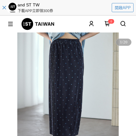
and ST TW
開啟APP
下載APP立即領300券
0
1
/
20