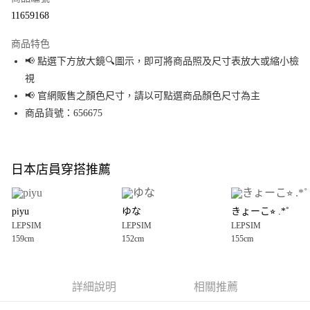
超商取貨付款
11659168
LINE Pay
商品特色
Apple Pay
📢 點選下方放大鏡🔍圖示，即可將商品照及尺寸表放大或縮小檢
視
街口支付
📢 官網販售之顏色尺寸，請以可點選商品顏色尺寸為主
悠遊付
商品貨號：656675
Google Pay
全盈+PAY
日本店員穿搭推薦
大哥付你分期
相關說明
piyu
ゆな
きょーこ⭐︎ .*˚
【大哥付你分期使用說明】
LEPSIM
LEPSIM
LEPSIM
AFTEE先享後付
1.本服務由台灣大哥大提供，台灣大哥大用戶可立即使用無須另外申請。
159cm
152cm
155cm
2.付款方式選擇「大哥付你分期」，訂單成立後會自動跳轉到大哥付的交易
相關說明
流程，驗證手機門號後，選擇欲分期的期數、繳款截止日，確認付款後即完
【關於「AFTEE先享後付」】
成交易。
AFTEE先享後付是「在收到商品之後才付款」的支付方式。 讓您購物簡單便
運送方式
3.實際核准額度、可分期數及費用金額請依後續交易確認頁面所載為準。
利好安心！
詳細說明
相關推薦
4.訂單成立30分鐘內，如未前往確認交易或遇審核未通過，訂單將自動取
１．簡單：不需註冊會員、不需綁卡、不需儲值。
全家 取貨付款
消。如遇「轉專審核」未通過狀況，表示未達大哥付你分期系統評分，恕無