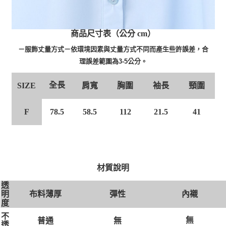
商品尺寸表（公分 cm）
－服飾丈量方式－依環境因素與丈量方式不同而產生些許誤差，合
理誤差範圍為3-5公分。
全長
SIZE
肩寬
胸圍
袖長
頸圍
F
78.5
58.5
112
21.5
41
材質說明
透
布料薄厚
彈性
內襯
明
度
不
無
無
普通
透