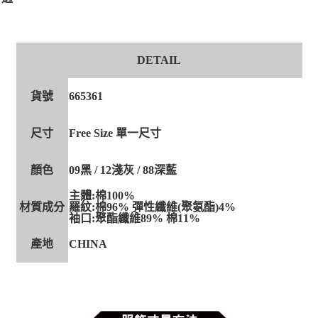
DETAIL
貨號
665361
尺寸
Free Size 單一尺寸
顏色
09黑 / 12淺灰 / 88深藍
主體:棉100%
材質成分
羅紋:棉96% 彈性纖維(聚氨酯)4%
袖口:聚酯纖維89% 棉11%
產地
CHINA