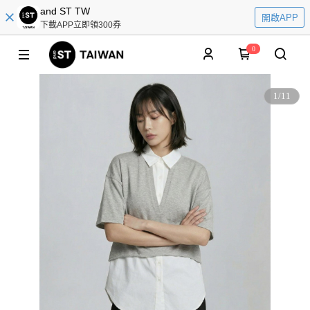
and ST TW
開啟APP
下載APP立即領300券
0
1
/
11