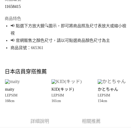
超商取貨付款
11658415
LINE Pay
商品特色
Apple Pay
📢 點選下方放大鏡🔍圖示，即可將商品照及尺寸表放大或縮小檢
視
街口支付
📢 官網販售之顏色尺寸，請以可點選商品顏色尺寸為主
悠遊付
商品貨號：665361
Google Pay
全盈+PAY
日本店員穿搭推薦
大哥付你分期
相關說明
maity
KID(キッド)
かとちゃん
【大哥付你分期使用說明】
LEPSIM
LEPSIM
LEPSIM
AFTEE先享後付
1.本服務由台灣大哥大提供，台灣大哥大用戶可立即使用無須另外申請。
168cm
161cm
154cm
2.付款方式選擇「大哥付你分期」，訂單成立後會自動跳轉到大哥付的交易
相關說明
流程，驗證手機門號後，選擇欲分期的期數、繳款截止日，確認付款後即完
【關於「AFTEE先享後付」】
成交易。
AFTEE先享後付是「在收到商品之後才付款」的支付方式。 讓您購物簡單便
運送方式
3.實際核准額度、可分期數及費用金額請依後續交易確認頁面所載為準。
利好安心！
詳細說明
相關推薦
4.訂單成立30分鐘內，如未前往確認交易或遇審核未通過，訂單將自動取
１．簡單：不需註冊會員、不需綁卡、不需儲值。
全家 取貨付款
消。如遇「轉專審核」未通過狀況，表示未達大哥付你分期系統評分，恕無