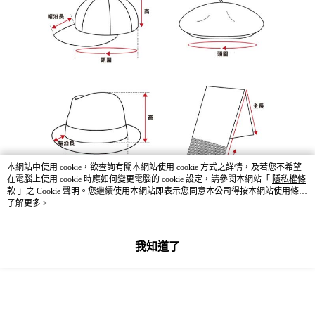
本網站中使用 cookie，欲查詢有關本網站使用 cookie 方式之詳情，及若您不希望
在電腦上使用 cookie 時應如何變更電腦的 cookie 設定，請參閱本網站「
隱私權條
款
」之 Cookie 聲明。您繼續使用本網站即表示您同意本公司得按本網站使用條款
之 Cookie 聲明使用 cookie。
了解更多 >
我知道了