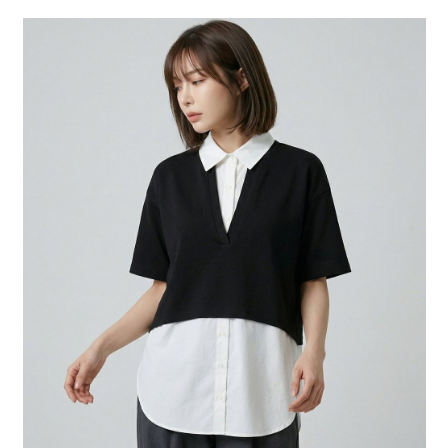
２．便利：只要手機號碼，簡訊認證，即可結帳。
法說明評估內容。
每筆NT$80，滿NT$888(含以上)免運費
３．安心：先確認商品／服務後，再付款。
【繳款方式說明】
1.分期款項不併入電信帳單，「大哥付你分期」於每月結算日後寄送繳費提
付款後 全家取貨
【「AFTEE先享後付」結帳流程】
醒簡訊。
１．於結帳方式選擇「AFTEE先享後付」後，將跳轉至「AFTEE先享後付」
每筆NT$80，滿NT$888(含以上)免運費
2.透過簡訊連結打開帳單後，可選擇「超商條碼／台灣大直營門市／銀行轉
結帳頁面，進行簡訊認證並確認金額後，即可完成結帳。
帳／街口支付／iPASS MONEY」等通路繳費。
２．訂單成立數日內，您將收到繳費通知簡訊。
7-11 取貨付款
３．收到繳費通知簡訊後14天內，點擊此簡訊中的連結，可透過四大超商／
【注意事項】
每筆NT$80，滿NT$1,500(含以上)免運費
ATM／網路銀行／等多元方式進行付款，方視為交易完成。
1.本服務係由「台灣大哥大股份有限公司」（以下簡稱本公司）所提供，讓
※ 請注意：結帳手續完成當下不需立刻繳費，但若您需要取消訂單，請聯絡
用戶於交易時，得透過本服務購買商品或服務，並由商店將買賣／分期付款
付款後 7-11取貨
購買商品的店家。未經商家同意取消之訂單仍視為有效，需透過AFTEE先享
買賣價金債權讓與本公司後，依約使用本公司帳單繳交帳款。
後付繳納相關費用。
每筆NT$80，滿NT$1,500(含以上)免運費
2.基於同意付款使用「大哥付你分期」之契約關係目的，商店將以您的個人
※ 交易是否成功請以「AFTEE先享後付 」之結帳頁面顯示為準，若有關於
資料（包含姓名、電話或地址）提供予台灣大哥大進項蒐集、處理及利用，
是否繳費成功／繳費後需取消欲退款等相關疑問，請聯繫「AFTEE先享後付
宅配
由本公司與您本人進行分期帳單所需資料之確認、核對及更正。
客戶支援中心」
https://netprotections.freshdesk.com/support/home
3.完整用戶服務條款，請詳閱以下連結：
https://oppay.tw/userRule
每筆NT$80，滿NT$1,500(含以上)免運費
【注意事項】
１．透過由恩沛科技股份有限公司提供之「AFTEE先享後付」服務完成之交
易，需依本服務之必要範圍內提供個人資料，並將交易相關給付款項請求債
權轉讓予恩沛科技股份有限公司。
２．關於個人資料處理事宜，請瀏覽以下網址：
https://aftee.tw/terms/#terms3
３．未成年的使用者請事先徵得法定代理人或監護人之同意方可使用
「AFTEE先享後付」，若未經同意申辦者引起之損失，本公司不負相關責
任。
４．使用「AFTEE先享後付」時，將依據個別帳號之用戶狀況，依本公司即