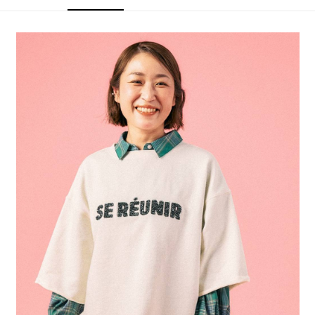
4.訂單成立30分鐘內，如未前往確認交易或遇審核未通過，訂單將自動取
１．簡單：不需註冊會員、不需綁卡、不需儲值。
全家 取貨付款
消。如遇「轉專審核」未通過狀況，表示未達大哥付你分期系統評分，恕無
２．便利：只要手機號碼，簡訊認證，即可結帳。
法說明評估內容。
每筆NT$80，滿NT$888(含以上)免運費
３．安心：先確認商品／服務後，再付款。
【繳款方式說明】
1.分期款項不併入電信帳單，「大哥付你分期」於每月結算日後寄送繳費提
付款後 全家取貨
【「AFTEE先享後付」結帳流程】
醒簡訊。
１．於結帳方式選擇「AFTEE先享後付」後，將跳轉至「AFTEE先享後付」
每筆NT$80，滿NT$888(含以上)免運費
2.透過簡訊連結打開帳單後，可選擇「超商條碼／台灣大直營門市／銀行轉
結帳頁面，進行簡訊認證並確認金額後，即可完成結帳。
帳／街口支付／iPASS MONEY」等通路繳費。
２．訂單成立數日內，您將收到繳費通知簡訊。
7-11 取貨付款
３．收到繳費通知簡訊後14天內，點擊此簡訊中的連結，可透過四大超商／
【注意事項】
每筆NT$80，滿NT$1,500(含以上)免運費
ATM／網路銀行／等多元方式進行付款，方視為交易完成。
1.本服務係由「台灣大哥大股份有限公司」（以下簡稱本公司）所提供，讓
※ 請注意：結帳手續完成當下不需立刻繳費，但若您需要取消訂單，請聯絡
用戶於交易時，得透過本服務購買商品或服務，並由商店將買賣／分期付款
付款後 7-11取貨
購買商品的店家。未經商家同意取消之訂單仍視為有效，需透過AFTEE先享
買賣價金債權讓與本公司後，依約使用本公司帳單繳交帳款。
後付繳納相關費用。
每筆NT$80，滿NT$1,500(含以上)免運費
2.基於同意付款使用「大哥付你分期」之契約關係目的，商店將以您的個人
※ 交易是否成功請以「AFTEE先享後付 」之結帳頁面顯示為準，若有關於
資料（包含姓名、電話或地址）提供予台灣大哥大進項蒐集、處理及利用，
是否繳費成功／繳費後需取消欲退款等相關疑問，請聯繫「AFTEE先享後付
宅配
由本公司與您本人進行分期帳單所需資料之確認、核對及更正。
客戶支援中心」
https://netprotections.freshdesk.com/support/home
3.完整用戶服務條款，請詳閱以下連結：
https://oppay.tw/userRule
每筆NT$80，滿NT$1,500(含以上)免運費
【注意事項】
１．透過由恩沛科技股份有限公司提供之「AFTEE先享後付」服務完成之交
易，需依本服務之必要範圍內提供個人資料，並將交易相關給付款項請求債
權轉讓予恩沛科技股份有限公司。
２．關於個人資料處理事宜，請瀏覽以下網址：
https://aftee.tw/terms/#terms3
３．未成年的使用者請事先徵得法定代理人或監護人之同意方可使用
「AFTEE先享後付」，若未經同意申辦者引起之損失，本公司不負相關責
任。