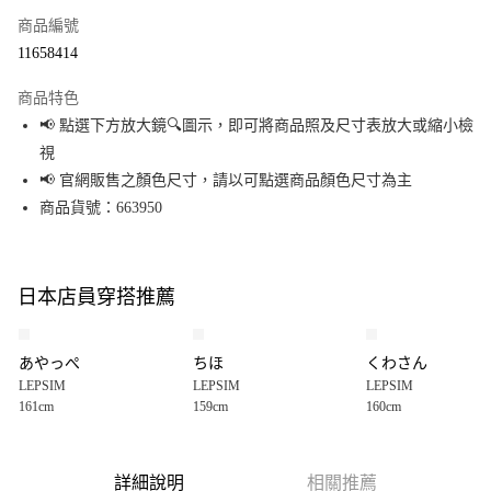
商品編號
超商取貨付款
11658414
LINE Pay
商品特色
Apple Pay
📢 點選下方放大鏡🔍圖示，即可將商品照及尺寸表放大或縮小檢
視
街口支付
📢 官網販售之顏色尺寸，請以可點選商品顏色尺寸為主
悠遊付
商品貨號：663950
Google Pay
全盈+PAY
日本店員穿搭推薦
大哥付你分期
相關說明
あやっぺ
ちほ
くわさん
【大哥付你分期使用說明】
LEPSIM
LEPSIM
LEPSIM
AFTEE先享後付
1.本服務由台灣大哥大提供，台灣大哥大用戶可立即使用無須另外申請。
161cm
159cm
160cm
2.付款方式選擇「大哥付你分期」，訂單成立後會自動跳轉到大哥付的交易
相關說明
流程，驗證手機門號後，選擇欲分期的期數、繳款截止日，確認付款後即完
【關於「AFTEE先享後付」】
成交易。
AFTEE先享後付是「在收到商品之後才付款」的支付方式。 讓您購物簡單便
運送方式
3.實際核准額度、可分期數及費用金額請依後續交易確認頁面所載為準。
利好安心！
詳細說明
相關推薦