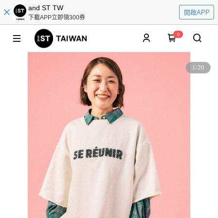
and ST TW
開啟APP
下載APP立即領300券
0
1
/
20