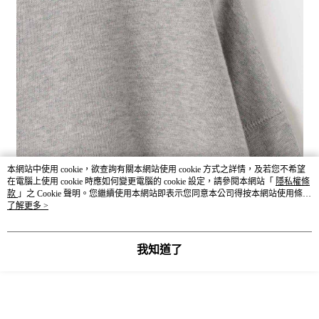
本網站中使用 cookie，欲查詢有關本網站使用 cookie 方式之詳情，及若您不希望
在電腦上使用 cookie 時應如何變更電腦的 cookie 設定，請參閱本網站「
隱私權條
款
」之 Cookie 聲明。您繼續使用本網站即表示您同意本公司得按本網站使用條款
之 Cookie 聲明使用 cookie。
了解更多 >
我知道了