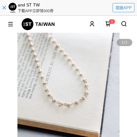
and ST TW
開啟APP
下載APP立即領300券
0
1
/
3