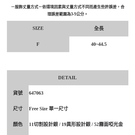
－服飾丈量方式－依環境因素與丈量方式不同而產生些許誤差，合
理誤差範圍為3-5公分。
SIZE
全長
F
40~44.5
DETAIL
貨號
647063
尺寸
Free Size 單一尺寸
顏色
11切割設計銀 / 19異形設計銀 / 52霧面啞光金