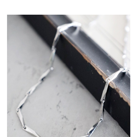
每筆NT$80，滿NT$888(含以上)免運費
３．安心：先確認商品／服務後，再付款。
【繳款方式說明】
1.分期款項不併入電信帳單，「大哥付你分期」於每月結算日後寄送繳費提
付款後 全家取貨
【「AFTEE先享後付」結帳流程】
醒簡訊。
１．於結帳方式選擇「AFTEE先享後付」後，將跳轉至「AFTEE先享後付」
每筆NT$80，滿NT$888(含以上)免運費
2.透過簡訊連結打開帳單後，可選擇「超商條碼／台灣大直營門市／銀行轉
結帳頁面，進行簡訊認證並確認金額後，即可完成結帳。
帳／街口支付／iPASS MONEY」等通路繳費。
２．訂單成立數日內，您將收到繳費通知簡訊。
7-11 取貨付款
３．收到繳費通知簡訊後14天內，點擊此簡訊中的連結，可透過四大超商／
【注意事項】
每筆NT$80，滿NT$1,500(含以上)免運費
ATM／網路銀行／等多元方式進行付款，方視為交易完成。
1.本服務係由「台灣大哥大股份有限公司」（以下簡稱本公司）所提供，讓
※ 請注意：結帳手續完成當下不需立刻繳費，但若您需要取消訂單，請聯絡
用戶於交易時，得透過本服務購買商品或服務，並由商店將買賣／分期付款
付款後 7-11取貨
購買商品的店家。未經商家同意取消之訂單仍視為有效，需透過AFTEE先享
買賣價金債權讓與本公司後，依約使用本公司帳單繳交帳款。
後付繳納相關費用。
每筆NT$80，滿NT$1,500(含以上)免運費
2.基於同意付款使用「大哥付你分期」之契約關係目的，商店將以您的個人
※ 交易是否成功請以「AFTEE先享後付 」之結帳頁面顯示為準，若有關於
資料（包含姓名、電話或地址）提供予台灣大哥大進項蒐集、處理及利用，
是否繳費成功／繳費後需取消欲退款等相關疑問，請聯繫「AFTEE先享後付
宅配
由本公司與您本人進行分期帳單所需資料之確認、核對及更正。
客戶支援中心」
https://netprotections.freshdesk.com/support/home
3.完整用戶服務條款，請詳閱以下連結：
https://oppay.tw/userRule
每筆NT$80，滿NT$1,500(含以上)免運費
【注意事項】
１．透過由恩沛科技股份有限公司提供之「AFTEE先享後付」服務完成之交
易，需依本服務之必要範圍內提供個人資料，並將交易相關給付款項請求債
權轉讓予恩沛科技股份有限公司。
２．關於個人資料處理事宜，請瀏覽以下網址：
https://aftee.tw/terms/#terms3
３．未成年的使用者請事先徵得法定代理人或監護人之同意方可使用
「AFTEE先享後付」，若未經同意申辦者引起之損失，本公司不負相關責
任。
４．使用「AFTEE先享後付」時，將依據個別帳號之用戶狀況，依本公司即
時審查核予不同之上限額度；若仍有額度不足之情形，本公司將視審查結果