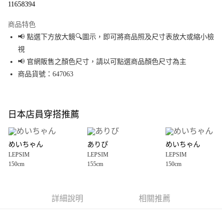
11658394
LINE Pay
商品特色
Apple Pay
📢 點選下方放大鏡🔍圖示，即可將商品照及尺寸表放大或縮小檢
視
街口支付
📢 官網販售之顏色尺寸，請以可點選商品顏色尺寸為主
悠遊付
商品貨號：647063
Google Pay
全盈+PAY
日本店員穿搭推薦
大哥付你分期
相關說明
めいちゃん
ありぴ
めいちゃん
【大哥付你分期使用說明】
LEPSIM
LEPSIM
LEPSIM
AFTEE先享後付
1.本服務由台灣大哥大提供，台灣大哥大用戶可立即使用無須另外申請。
150cm
155cm
150cm
2.付款方式選擇「大哥付你分期」，訂單成立後會自動跳轉到大哥付的交易
相關說明
流程，驗證手機門號後，選擇欲分期的期數、繳款截止日，確認付款後即完
【關於「AFTEE先享後付」】
成交易。
AFTEE先享後付是「在收到商品之後才付款」的支付方式。 讓您購物簡單便
運送方式
3.實際核准額度、可分期數及費用金額請依後續交易確認頁面所載為準。
利好安心！
詳細說明
相關推薦
4.訂單成立30分鐘內，如未前往確認交易或遇審核未通過，訂單將自動取
１．簡單：不需註冊會員、不需綁卡、不需儲值。
全家 取貨付款
消。如遇「轉專審核」未通過狀況，表示未達大哥付你分期系統評分，恕無
２．便利：只要手機號碼，簡訊認證，即可結帳。
法說明評估內容。