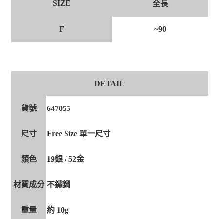
SIZE
全長
F
~90
DETAIL
貨號
647055
尺寸
Free Size 單一尺寸
顏色
19銀 / 52金
材質成分
不鏽鋼
重量
約 10g