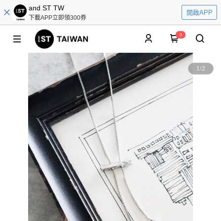
and ST TW
開啟APP
下載APP立即領300券
0
1
/
2