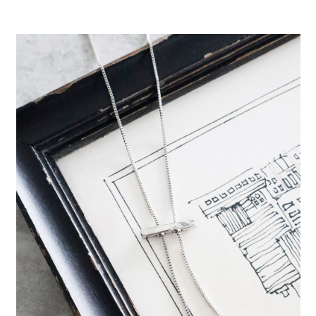
每筆NT$80，滿NT$888(含以上)免運費
３．安心：先確認商品／服務後，再付款。
【繳款方式說明】
1.分期款項不併入電信帳單，「大哥付你分期」於每月結算日後寄送繳費提
付款後 全家取貨
【「AFTEE先享後付」結帳流程】
醒簡訊。
１．於結帳方式選擇「AFTEE先享後付」後，將跳轉至「AFTEE先享後付」
每筆NT$80，滿NT$888(含以上)免運費
2.透過簡訊連結打開帳單後，可選擇「超商條碼／台灣大直營門市／銀行轉
結帳頁面，進行簡訊認證並確認金額後，即可完成結帳。
帳／街口支付／iPASS MONEY」等通路繳費。
２．訂單成立數日內，您將收到繳費通知簡訊。
7-11 取貨付款
３．收到繳費通知簡訊後14天內，點擊此簡訊中的連結，可透過四大超商／
【注意事項】
每筆NT$80，滿NT$1,500(含以上)免運費
ATM／網路銀行／等多元方式進行付款，方視為交易完成。
1.本服務係由「台灣大哥大股份有限公司」（以下簡稱本公司）所提供，讓
※ 請注意：結帳手續完成當下不需立刻繳費，但若您需要取消訂單，請聯絡
用戶於交易時，得透過本服務購買商品或服務，並由商店將買賣／分期付款
付款後 7-11取貨
購買商品的店家。未經商家同意取消之訂單仍視為有效，需透過AFTEE先享
買賣價金債權讓與本公司後，依約使用本公司帳單繳交帳款。
後付繳納相關費用。
每筆NT$80，滿NT$1,500(含以上)免運費
2.基於同意付款使用「大哥付你分期」之契約關係目的，商店將以您的個人
※ 交易是否成功請以「AFTEE先享後付 」之結帳頁面顯示為準，若有關於
資料（包含姓名、電話或地址）提供予台灣大哥大進項蒐集、處理及利用，
是否繳費成功／繳費後需取消欲退款等相關疑問，請聯繫「AFTEE先享後付
宅配
由本公司與您本人進行分期帳單所需資料之確認、核對及更正。
客戶支援中心」
https://netprotections.freshdesk.com/support/home
3.完整用戶服務條款，請詳閱以下連結：
https://oppay.tw/userRule
每筆NT$80，滿NT$1,500(含以上)免運費
【注意事項】
１．透過由恩沛科技股份有限公司提供之「AFTEE先享後付」服務完成之交
易，需依本服務之必要範圍內提供個人資料，並將交易相關給付款項請求債
權轉讓予恩沛科技股份有限公司。
２．關於個人資料處理事宜，請瀏覽以下網址：
https://aftee.tw/terms/#terms3
３．未成年的使用者請事先徵得法定代理人或監護人之同意方可使用
「AFTEE先享後付」，若未經同意申辦者引起之損失，本公司不負相關責
任。
４．使用「AFTEE先享後付」時，將依據個別帳號之用戶狀況，依本公司即
時審查核予不同之上限額度；若仍有額度不足之情形，本公司將視審查結果