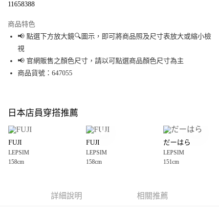
11658388
LINE Pay
商品特色
Apple Pay
📢 點選下方放大鏡🔍圖示，即可將商品照及尺寸表放大或縮小檢
視
街口支付
📢 官網販售之顏色尺寸，請以可點選商品顏色尺寸為主
悠遊付
商品貨號：647055
Google Pay
全盈+PAY
日本店員穿搭推薦
大哥付你分期
相關說明
FUJI
FUJI
だーはら
【大哥付你分期使用說明】
LEPSIM
LEPSIM
LEPSIM
AFTEE先享後付
1.本服務由台灣大哥大提供，台灣大哥大用戶可立即使用無須另外申請。
158cm
158cm
151cm
2.付款方式選擇「大哥付你分期」，訂單成立後會自動跳轉到大哥付的交易
相關說明
流程，驗證手機門號後，選擇欲分期的期數、繳款截止日，確認付款後即完
【關於「AFTEE先享後付」】
成交易。
AFTEE先享後付是「在收到商品之後才付款」的支付方式。 讓您購物簡單便
運送方式
3.實際核准額度、可分期數及費用金額請依後續交易確認頁面所載為準。
利好安心！
詳細說明
相關推薦
4.訂單成立30分鐘內，如未前往確認交易或遇審核未通過，訂單將自動取
１．簡單：不需註冊會員、不需綁卡、不需儲值。
全家 取貨付款
消。如遇「轉專審核」未通過狀況，表示未達大哥付你分期系統評分，恕無
２．便利：只要手機號碼，簡訊認證，即可結帳。
法說明評估內容。