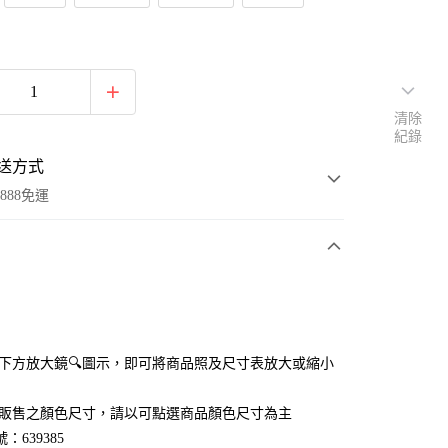
清除
紀錄
送方式
888免運
次付款
付款
點選下方放大鏡🔍圖示，即可將商品照及尺寸表放大或縮小
官網販售之顏色尺寸，請以可點選商品顏色尺寸為主
：639385