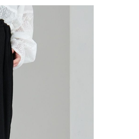
網路銀行／等多元方式進行付款，方視為交易完成。
係由「台灣大哥大股份有限公司」（以下簡稱本公司）所提供，讓
：結帳手續完成當下不需立刻繳費，但若您需要取消訂單，請聯
0，滿NT$1,500(含以上)免運費
易時，得透過本服務購買商品或服務，並由商店將買賣／分期付
的店家。未經商家同意取消之訂單仍視為有效，需透過AFTEE
金債權讓與本公司後，依約使用本公司帳單繳交帳款。
繳納相關費用。
11取貨
意付款使用「大哥付你分期」之契約關係目的，商店將以您的個人
否成功請以「AFTEE先享後付 」之結帳頁面顯示為準，若有關於
0，滿NT$1,500(含以上)免運費
含姓名、電話或地址）提供予台灣大哥大進項蒐集、處理及利
功／繳費後需取消欲退款等相關疑問，請聯繫「AFTEE先享後
公司與您本人進行分期帳單所需資料之確認、核對及更正。
援中心」
https://netprotections.freshdesk.com/support/home
戶服務條款，請詳閱以下連結：
https://oppay.tw/userRule
項】
0，滿NT$1,500(含以上)免運費
恩沛科技股份有限公司提供之「AFTEE先享後付」服務完成之
依本服務之必要範圍內提供個人資料，並將交易相關給付款項請
讓予恩沛科技股份有限公司。
個人資料處理事宜，請瀏覽以下網址：
https://aftee.tw/terms/#terms3
年的使用者請事先徵得法定代理人或監護人之同意方可使用
E先享後付」，若未經同意申辦者引起之損失，本公司不負相關責
AFTEE先享後付」時，將依據個別帳號之用戶狀況，依本公司
核予不同之上限額度；若仍有額度不足之情形，本公司將視審查
用戶進行身份認證。
一人註冊多個帳號或使用他人資訊註冊。若發現惡意使用之情
科技股份有限公司將有權停止該用戶之使用額度並採取法律行