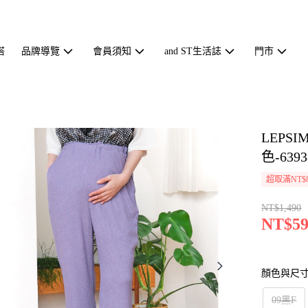
搭
品牌導覽
會員須知
and ST生活誌
門市
LEP
色-6393
超取滿NT$
NT$1,490
NT$59
顏色與尺
09黑F