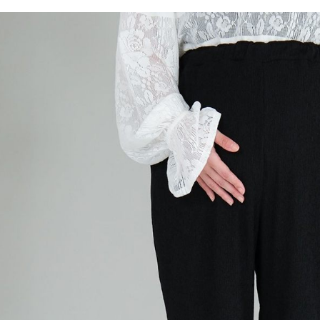
／ATM／
1.本服務
※ 請注意
每筆NT$8
用戶於交
絡購買商品
款買賣價
先享後付
付款後 7-
2.基於同
※ 交易是
每筆NT$8
資料（包
是否繳費成
用，由本
付客戶支
宅配
3.完整用
【注意事
每筆NT$8
１．透過由
交易，需
求債權轉
２．關於
３．未成
「AFTE
任。
４．使用「
即時審查
結果請求
５．嚴禁
形，恩沛
動。