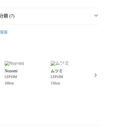
類 (7)
☀️ 2026・夏裝新登場 🌴
客服
MMER SALE ↘️
LEPSIM
分期
・夏裝新登場 🌴
LEPSIM
你分期使用說明】
享後付
由台灣大哥大提供，台灣大哥大用戶可立即使用無須另外申請。
女裝
褲
式選擇「大哥付你分期」，訂單成立後會自動跳轉到大哥付的交易
長褲
證手機門號後，選擇欲分期的期數、繳款截止日，確認付款後即
FTEE先享後付」】
。
Nozomi
ムツミ
ムツミ
先享後付是「在收到商品之後才付款」的支付方式。 讓您購物簡單
媽媽系列
服飾
准額度、可分期數及費用金額請依後續交易確認頁面所載為準。
LEPSIM
LEPSIM
LEPSIM
心！
立30分鐘內，如未前往確認交易或遇審核未通過，訂單將自動取
：不需註冊會員、不需綁卡、不需儲值。
160cm
156cm
156cm
💥SUMMER SALE↘夏季 5折起 🈹
「轉專審核」未通過狀況，表示未達大哥付你分期系統評分，恕
：只要手機號碼，簡訊認證，即可結帳。
付款
評估內容。
：先確認商品／服務後，再付款。
式說明】
0，滿NT$888(含以上)免運費
項不併入電信帳單，「大哥付你分期」於每月結算日後寄送繳費提
EE先享後付」結帳流程】
家取貨
方式選擇「AFTEE先享後付」後，將跳轉至「AFTEE先享後
訊連結打開帳單後，可選擇「超商條碼／台灣大直營門市／銀行轉
頁面，進行簡訊認證並確認金額後，即可完成結帳。
0，滿NT$888(含以上)免運費
／iPASS MONEY」等通路繳費。
成立數日內，您將收到繳費通知簡訊。
費通知簡訊後14天內，點擊此簡訊中的連結，可透過四大超商
付款
項】