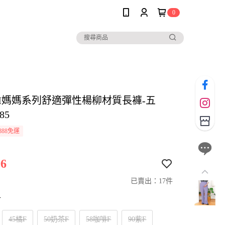
0
SIM媽媽系列舒適彈性楊柳材質長褲-五
85
888免運
6
已賣出：17件
寸
45橘F
50奶茶F
58咖啡F
90紫F