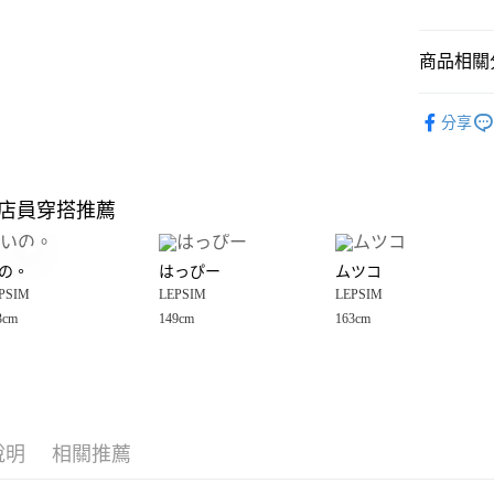
悠遊付
商品相關分
Google Pay
全盈+PAY
LEPSIM
分享
🈹 夏季 SU
大哥付你
相關說明
☀️ 2026
【大哥付
店員穿搭推薦
AFTEE先
1.本服務
LEPSIM
2.付款方
相關說明
女裝
褲
流程，驗
【關於「A
の。
はっぴー
ムツコ
完成交易
AFTEE
LEPSIM
3.實際核
PSIM
LEPSIM
LEPSIM
便利好安
運送方式
4.訂單成
１．簡單
3cm
149cm
163cm
LEPSIM
消。如遇
２．便利
全家 取貨
無法說明
３．安心
【繳款方
每筆NT$8
1.分期款
【「AFT
醒簡訊。
付款後 全
１．於結帳
2.透過簡
付」結帳
每筆NT$8
帳／街口支付
說明
相關推薦
２．訂單
３．收到繳
7-11 取貨
【注意事