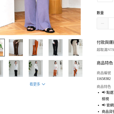
數量
付款與運
超取滿NT$
商品特色
付款方式
信用卡一
商品編號
11658382
超商取貨
看更多
商品特色
LINE Pay
📢 
檢視
Apple Pay
📢 
街口支付
商品貨號