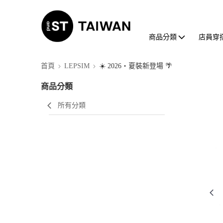
商品分類
店員穿
首頁
LEPSIM
☀️ 2026・夏裝新登場 🌴
商品分類
所有分類