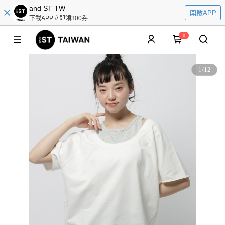
and ST TW
開啟APP
下載APP立即領300券
0
1
/
12