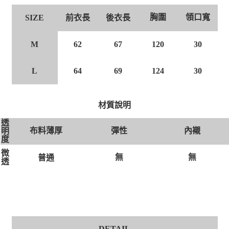
胸圍
領口寬
前衣長
後衣長
SIZE
M
62
67
120
30
L
64
69
124
30
材質說明
透
布料薄厚
彈性
內襯
明
度
微
無
無
普通
透
DETAIL