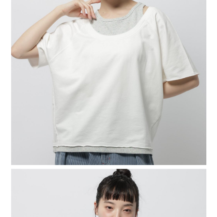
２．便利：只要手機號碼，簡訊認證，即可結帳。
法說明評估內容。
每筆NT$80，滿NT$1,500(含以上)免運費
３．安心：先確認商品／服務後，再付款。
【繳款方式說明】
1.分期款項不併入電信帳單，「大哥付你分期」於每月結算日後寄送繳費提
付款後 全家取貨
【「AFTEE先享後付」結帳流程】
醒簡訊。
１．於結帳方式選擇「AFTEE先享後付」後，將跳轉至「AFTEE先享後付」
每筆NT$80，滿NT$1,500(含以上)免運費
2.透過簡訊連結打開帳單後，可選擇「超商條碼／台灣大直營門市／銀行轉
結帳頁面，進行簡訊認證並確認金額後，即可完成結帳。
帳／街口支付／iPASS MONEY」等通路繳費。
２．訂單成立數日內，您將收到繳費通知簡訊。
7-11 取貨付款
３．收到繳費通知簡訊後14天內，點擊此簡訊中的連結，可透過四大超商／
【注意事項】
每筆NT$80，滿NT$1,500(含以上)免運費
ATM／網路銀行／等多元方式進行付款，方視為交易完成。
1.本服務係由「台灣大哥大股份有限公司」（以下簡稱本公司）所提供，讓
※ 請注意：結帳手續完成當下不需立刻繳費，但若您需要取消訂單，請聯絡
用戶於交易時，得透過本服務購買商品或服務，並由商店將買賣／分期付款
付款後 7-11取貨
購買商品的店家。未經商家同意取消之訂單仍視為有效，需透過AFTEE先享
買賣價金債權讓與本公司後，依約使用本公司帳單繳交帳款。
後付繳納相關費用。
每筆NT$80，滿NT$1,500(含以上)免運費
2.基於同意付款使用「大哥付你分期」之契約關係目的，商店將以您的個人
※ 交易是否成功請以「AFTEE先享後付 」之結帳頁面顯示為準，若有關於
資料（包含姓名、電話或地址）提供予台灣大哥大進項蒐集、處理及利用，
是否繳費成功／繳費後需取消欲退款等相關疑問，請聯繫「AFTEE先享後付
宅配
由本公司與您本人進行分期帳單所需資料之確認、核對及更正。
客戶支援中心」
https://netprotections.freshdesk.com/support/home
3.完整用戶服務條款，請詳閱以下連結：
https://oppay.tw/userRule
每筆NT$80，滿NT$1,500(含以上)免運費
【注意事項】
１．透過由恩沛科技股份有限公司提供之「AFTEE先享後付」服務完成之交
易，需依本服務之必要範圍內提供個人資料，並將交易相關給付款項請求債
權轉讓予恩沛科技股份有限公司。
２．關於個人資料處理事宜，請瀏覽以下網址：
https://aftee.tw/terms/#terms3
３．未成年的使用者請事先徵得法定代理人或監護人之同意方可使用
「AFTEE先享後付」，若未經同意申辦者引起之損失，本公司不負相關責
任。
４．使用「AFTEE先享後付」時，將依據個別帳號之用戶狀況，依本公司即