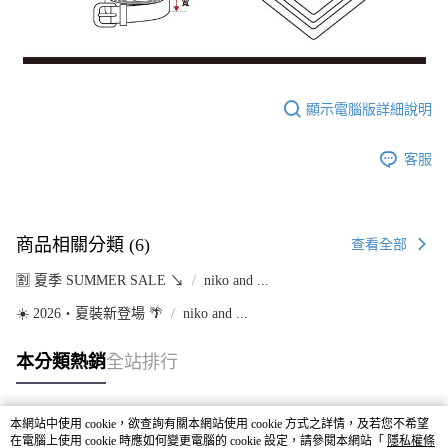
顯示電腦版詳細說明
客服
商品相關分類 (6)
查看全部
🈹 夏季 SUMMER SALE ↘️
niko and ...
☀️ 2026・夏裝新登場 🌴
niko and ...
本分類熱銷
全站排行
本網站中使用 cookie，欲查詢有關本網站使用 cookie 方式之詳情，及若您不希望
熱門標籤
在電腦上使用 cookie 時應如何變更電腦的 cookie 設定，請參閱本網站「
隱私權條