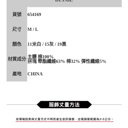
貨號
654169
尺寸
M / L
顏色
11米白 / 15灰 / 19黑
主體 棉100%
材質成分
拼塊 聚酯纖維63% 棉32% 彈性纖維5%
產地
CHINA