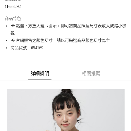
超商取貨付款
11658292
LINE Pay
商品特色
Apple Pay
📢 點選下方放大鏡🔍圖示，即可將商品照及尺寸表放大或縮小檢
視
街口支付
📢 官網販售之顏色尺寸，請以可點選商品顏色尺寸為主
悠遊付
商品貨號：654169
Google Pay
全盈+PAY
詳細說明
相關推薦
大哥付你分期
相關說明
【大哥付你分期使用說明】
AFTEE先享後付
1.本服務由台灣大哥大提供，台灣大哥大用戶可立即使用無須另外申請。
2.付款方式選擇「大哥付你分期」，訂單成立後會自動跳轉到大哥付的交易
相關說明
流程，驗證手機門號後，選擇欲分期的期數、繳款截止日，確認付款後即完
【關於「AFTEE先享後付」】
成交易。
AFTEE先享後付是「在收到商品之後才付款」的支付方式。 讓您購物簡單便
運送方式
3.實際核准額度、可分期數及費用金額請依後續交易確認頁面所載為準。
利好安心！
4.訂單成立30分鐘內，如未前往確認交易或遇審核未通過，訂單將自動取
１．簡單：不需註冊會員、不需綁卡、不需儲值。
全家 取貨付款
消。如遇「轉專審核」未通過狀況，表示未達大哥付你分期系統評分，恕無