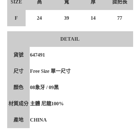
高
寬
厚
提把長
SIZE
F
24
39
14
77
DETAIL
貨號
647491
尺寸
Free Size 單一尺寸
顏色
08象牙 / 09黑
材質成分
主體 尼龍100%
產地
CHINA