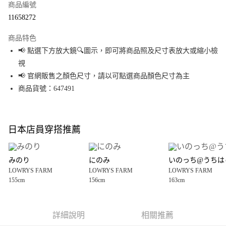
商品編號
超商取貨付款
11658272
LINE Pay
商品特色
Apple Pay
📢 點選下方放大鏡🔍圖示，即可將商品照及尺寸表放大或縮小檢
視
街口支付
📢 官網販售之顏色尺寸，請以可點選商品顏色尺寸為主
悠遊付
商品貨號：647491
Google Pay
全盈+PAY
日本店員穿搭推薦
大哥付你分期
相關說明
みのり
にのみ
いのっち@うちは
【大哥付你分期使用說明】
LOWRYS FARM
LOWRYS FARM
LOWRYS FARM
AFTEE先享後付
1.本服務由台灣大哥大提供，台灣大哥大用戶可立即使用無須另外申請。
155cm
156cm
163cm
2.付款方式選擇「大哥付你分期」，訂單成立後會自動跳轉到大哥付的交易
相關說明
流程，驗證手機門號後，選擇欲分期的期數、繳款截止日，確認付款後即完
【關於「AFTEE先享後付」】
成交易。
AFTEE先享後付是「在收到商品之後才付款」的支付方式。 讓您購物簡單便
運送方式
3.實際核准額度、可分期數及費用金額請依後續交易確認頁面所載為準。
利好安心！
詳細說明
相關推薦
4.訂單成立30分鐘內，如未前往確認交易或遇審核未通過，訂單將自動取
１．簡單：不需註冊會員、不需綁卡、不需儲值。