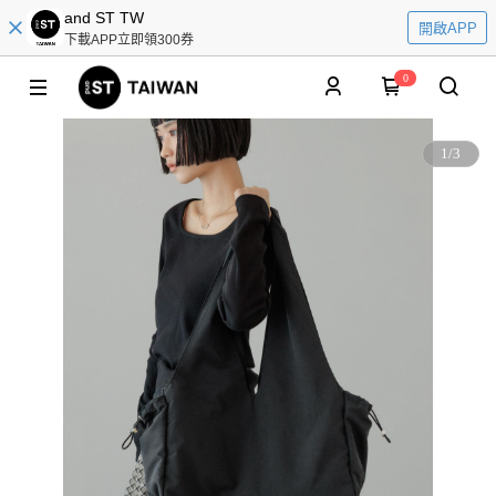
and ST TW
開啟APP
下載APP立即領300券
0
1
/
3