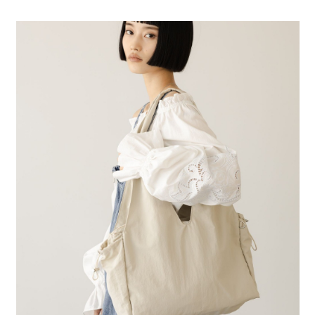
全家 取貨付款
消。如遇「轉專審核」未通過狀況，表示未達大哥付你分期系統評分，恕無
２．便利：只要手機號碼，簡訊認證，即可結帳。
法說明評估內容。
每筆NT$80，滿NT$888(含以上)免運費
３．安心：先確認商品／服務後，再付款。
【繳款方式說明】
1.分期款項不併入電信帳單，「大哥付你分期」於每月結算日後寄送繳費提
付款後 全家取貨
【「AFTEE先享後付」結帳流程】
醒簡訊。
１．於結帳方式選擇「AFTEE先享後付」後，將跳轉至「AFTEE先享後付」
每筆NT$80，滿NT$888(含以上)免運費
2.透過簡訊連結打開帳單後，可選擇「超商條碼／台灣大直營門市／銀行轉
結帳頁面，進行簡訊認證並確認金額後，即可完成結帳。
帳／街口支付／iPASS MONEY」等通路繳費。
２．訂單成立數日內，您將收到繳費通知簡訊。
7-11 取貨付款
３．收到繳費通知簡訊後14天內，點擊此簡訊中的連結，可透過四大超商／
【注意事項】
每筆NT$80，滿NT$1,500(含以上)免運費
ATM／網路銀行／等多元方式進行付款，方視為交易完成。
1.本服務係由「台灣大哥大股份有限公司」（以下簡稱本公司）所提供，讓
※ 請注意：結帳手續完成當下不需立刻繳費，但若您需要取消訂單，請聯絡
用戶於交易時，得透過本服務購買商品或服務，並由商店將買賣／分期付款
付款後 7-11取貨
購買商品的店家。未經商家同意取消之訂單仍視為有效，需透過AFTEE先享
買賣價金債權讓與本公司後，依約使用本公司帳單繳交帳款。
後付繳納相關費用。
每筆NT$80，滿NT$1,500(含以上)免運費
2.基於同意付款使用「大哥付你分期」之契約關係目的，商店將以您的個人
※ 交易是否成功請以「AFTEE先享後付 」之結帳頁面顯示為準，若有關於
資料（包含姓名、電話或地址）提供予台灣大哥大進項蒐集、處理及利用，
是否繳費成功／繳費後需取消欲退款等相關疑問，請聯繫「AFTEE先享後付
宅配
由本公司與您本人進行分期帳單所需資料之確認、核對及更正。
客戶支援中心」
https://netprotections.freshdesk.com/support/home
3.完整用戶服務條款，請詳閱以下連結：
https://oppay.tw/userRule
每筆NT$80，滿NT$1,500(含以上)免運費
【注意事項】
１．透過由恩沛科技股份有限公司提供之「AFTEE先享後付」服務完成之交
易，需依本服務之必要範圍內提供個人資料，並將交易相關給付款項請求債
權轉讓予恩沛科技股份有限公司。
２．關於個人資料處理事宜，請瀏覽以下網址：
https://aftee.tw/terms/#terms3
３．未成年的使用者請事先徵得法定代理人或監護人之同意方可使用
「AFTEE先享後付」，若未經同意申辦者引起之損失，本公司不負相關責
任。
４．使用「AFTEE先享後付」時，將依據個別帳號之用戶狀況，依本公司即