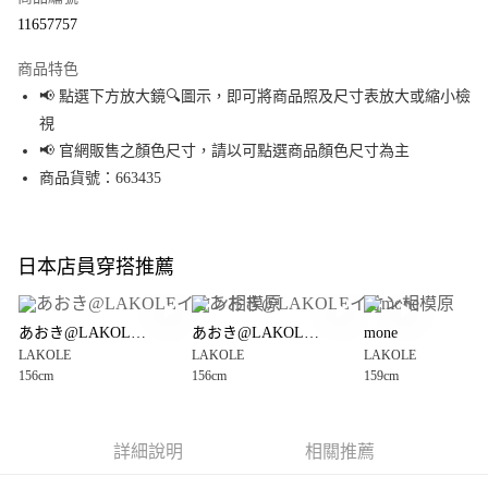
超商取貨付款
11657757
LINE Pay
商品特色
Apple Pay
📢 點選下方放大鏡🔍圖示，即可將商品照及尺寸表放大或縮小檢
視
街口支付
📢 官網販售之顏色尺寸，請以可點選商品顏色尺寸為主
悠遊付
商品貨號：663435
Google Pay
全盈+PAY
日本店員穿搭推薦
大哥付你分期
相關說明
あおき@LAKOLEイオン相模原
あおき@LAKOLEイオン相模原
mone
【大哥付你分期使用說明】
LAKOLE
LAKOLE
LAKOLE
AFTEE先享後付
1.本服務由台灣大哥大提供，台灣大哥大用戶可立即使用無須另外申請。
156cm
156cm
159cm
2.付款方式選擇「大哥付你分期」，訂單成立後會自動跳轉到大哥付的交易
相關說明
流程，驗證手機門號後，選擇欲分期的期數、繳款截止日，確認付款後即完
【關於「AFTEE先享後付」】
成交易。
AFTEE先享後付是「在收到商品之後才付款」的支付方式。 讓您購物簡單便
運送方式
3.實際核准額度、可分期數及費用金額請依後續交易確認頁面所載為準。
利好安心！
詳細說明
相關推薦
4.訂單成立30分鐘內，如未前往確認交易或遇審核未通過，訂單將自動取
１．簡單：不需註冊會員、不需綁卡、不需儲值。
全家 取貨付款
消。如遇「轉專審核」未通過狀況，表示未達大哥付你分期系統評分，恕無