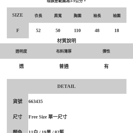
理誤差範圍為3-5公分。
SIZE
衣長
肩寬
胸圍
袖長
袖圍
F
52
50
110
48
18
材質說明
透明度
布料薄厚
彈性
透
普通
有
DETAIL
貨號
663435
尺寸
Free Size 單一尺寸
顏色
11白 / 19黑 / 82藍