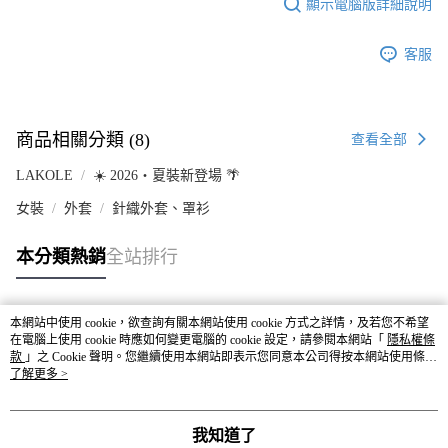
顯示電腦版詳細說明
客服
商品相關分類 (8)
查看全部
LAKOLE
☀️ 2026・夏裝新登場 🌴
女裝
外套
針織外套、罩衫
本分類熱銷
全站排行
本網站中使用 cookie，欲查詢有關本網站使用 cookie 方式之詳情，及若您不希望
熱門標籤
在電腦上使用 cookie 時應如何變更電腦的 cookie 設定，請參閱本網站「
隱私權條
款
」之 Cookie 聲明。您繼續使用本網站即表示您同意本公司得按本網站使用條款
之 Cookie 聲明使用 cookie。
了解更多 >
我知道了