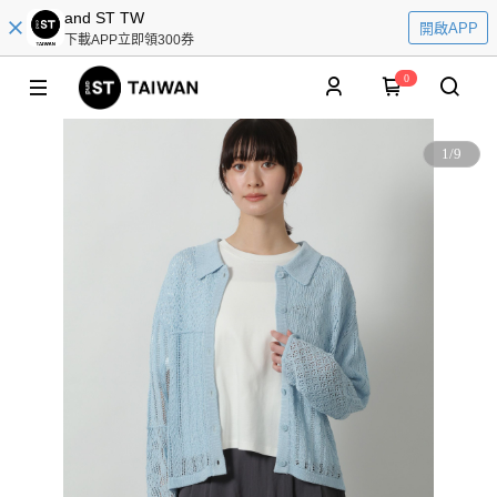
and ST TW
開啟APP
下載APP立即領300券
0
1
/
9