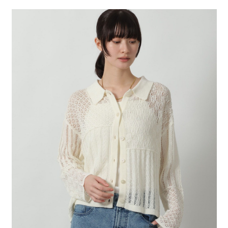
２．便利：只要手機號碼，簡訊認證，即可結帳。
法說明評估內容。
每筆NT$80，滿NT$888(含以上)免運費
３．安心：先確認商品／服務後，再付款。
【繳款方式說明】
1.分期款項不併入電信帳單，「大哥付你分期」於每月結算日後寄送繳費提
付款後 全家取貨
【「AFTEE先享後付」結帳流程】
醒簡訊。
１．於結帳方式選擇「AFTEE先享後付」後，將跳轉至「AFTEE先享後付」
每筆NT$80，滿NT$888(含以上)免運費
2.透過簡訊連結打開帳單後，可選擇「超商條碼／台灣大直營門市／銀行轉
結帳頁面，進行簡訊認證並確認金額後，即可完成結帳。
帳／街口支付／iPASS MONEY」等通路繳費。
２．訂單成立數日內，您將收到繳費通知簡訊。
7-11 取貨付款
３．收到繳費通知簡訊後14天內，點擊此簡訊中的連結，可透過四大超商／
【注意事項】
每筆NT$80，滿NT$1,500(含以上)免運費
ATM／網路銀行／等多元方式進行付款，方視為交易完成。
1.本服務係由「台灣大哥大股份有限公司」（以下簡稱本公司）所提供，讓
※ 請注意：結帳手續完成當下不需立刻繳費，但若您需要取消訂單，請聯絡
用戶於交易時，得透過本服務購買商品或服務，並由商店將買賣／分期付款
付款後 7-11取貨
購買商品的店家。未經商家同意取消之訂單仍視為有效，需透過AFTEE先享
買賣價金債權讓與本公司後，依約使用本公司帳單繳交帳款。
後付繳納相關費用。
每筆NT$80，滿NT$1,500(含以上)免運費
2.基於同意付款使用「大哥付你分期」之契約關係目的，商店將以您的個人
※ 交易是否成功請以「AFTEE先享後付 」之結帳頁面顯示為準，若有關於
資料（包含姓名、電話或地址）提供予台灣大哥大進項蒐集、處理及利用，
是否繳費成功／繳費後需取消欲退款等相關疑問，請聯繫「AFTEE先享後付
宅配
由本公司與您本人進行分期帳單所需資料之確認、核對及更正。
客戶支援中心」
https://netprotections.freshdesk.com/support/home
3.完整用戶服務條款，請詳閱以下連結：
https://oppay.tw/userRule
每筆NT$80，滿NT$1,500(含以上)免運費
【注意事項】
１．透過由恩沛科技股份有限公司提供之「AFTEE先享後付」服務完成之交
易，需依本服務之必要範圍內提供個人資料，並將交易相關給付款項請求債
權轉讓予恩沛科技股份有限公司。
２．關於個人資料處理事宜，請瀏覽以下網址：
https://aftee.tw/terms/#terms3
３．未成年的使用者請事先徵得法定代理人或監護人之同意方可使用
「AFTEE先享後付」，若未經同意申辦者引起之損失，本公司不負相關責
任。
４．使用「AFTEE先享後付」時，將依據個別帳號之用戶狀況，依本公司即