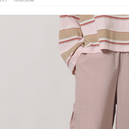
３．收到繳
7-11 取貨
【注意事
／ATM／
1.本服務
※ 請注意
每筆NT$8
用戶於交
絡購買商品
款買賣價
先享後付
付款後 7-
2.基於同
※ 交易是
每筆NT$8
資料（包
是否繳費成
用，由本
付客戶支
宅配
3.完整用
【注意事
每筆NT$8
１．透過由
交易，需
求債權轉
２．關於
３．未成
「AFTE
任。
４．使用「
即時審查
結果請求
５．嚴禁
形，恩沛
動。