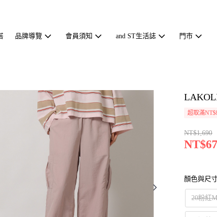
搭
品牌導覽
會員須知
and ST生活誌
門市
LAKO
超取滿NT$
NT$1,690
NT$67
顏色與尺
20粉紅