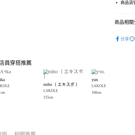
街口支付
商品貨號
悠遊付
商品相關分
Google Pay
全盈+PAY
LAKOLE
分享
女裝
褲
大哥付你
相關說明
LAKOLE
【大哥付
店員穿搭推薦
AFTEE先
1.本服務
☀️ 2026
2.付款方
相關說明
LAKOLE
流程，驗
【關於「A
ika
yun.
完成交易
AFTEE
🈹 夏季 SU
miho（ エキスポ ）
3.實際核
KOLE
LAKOLE
便利好安
運送方式
4.訂單成
LAKOLE
１．簡單
1cm
160cm
LAKOLE
消。如遇
２．便利
155cm
全家 取貨
無法說明
３．安心
LAKOLE
【繳款方
每筆NT$8
1.分期款
【「AFT
醒簡訊。
付款後 全
１．於結帳
2.透過簡
付」結帳
每筆NT$8
帳／街口支付
２．訂單
說明
相關推薦