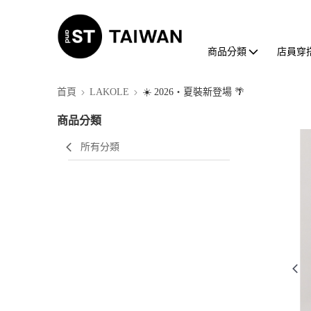
商品分類
店員穿
首頁
LAKOLE
☀️ 2026・夏裝新登場 🌴
商品分類
所有分類