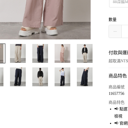
88深藍
數量
付款與運
超取滿NT$
商品特色
付款方式
信用卡一
商品編號
11657756
超商取貨
商品特色
LINE Pay
📢 
檢視
Apple Pay
📢 