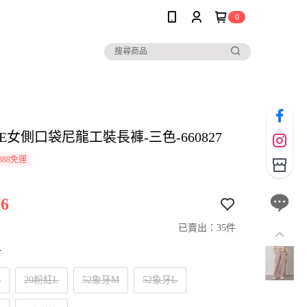
0
LE女側口袋尼龍工裝長褲-三色-660827
888免運
6
已賣出：35件
寸
M
20粉紅L
52象牙M
52象牙L