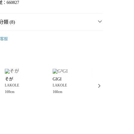
：660827
類 (8)
☀️ 2026・夏裝新登場 🌴
客服
長褲
分期
女裝
褲
你分期使用說明】
享後付
由台灣大哥大提供，台灣大哥大用戶可立即使用無須另外申請。
・夏裝新登場 🌴
LAKOLE
式選擇「大哥付你分期」，訂單成立後會自動跳轉到大哥付的交易
🌸 加碼！特價品↘1件88折｜2件8折🌷
證手機門號後，選擇欲分期的期數、繳款截止日，確認付款後即
FTEE先享後付」】
。
そが
GIGI
そが
先享後付是「在收到商品之後才付款」的支付方式。 讓您購物簡單
MMER SALE ↘️
LAKOLE
准額度、可分期數及費用金額請依後續交易確認頁面所載為準。
LAKOLE
LAKOLE
LAKOLE
心！
立30分鐘內，如未前往確認交易或遇審核未通過，訂單將自動取
：不需註冊會員、不需綁卡、不需儲值。
169cm
160cm
169cm
🔥 $990以下↘必搶專區 🈹
「轉專審核」未通過狀況，表示未達大哥付你分期系統評分，恕
：只要手機號碼，簡訊認證，即可結帳。
付款
評估內容。
：先確認商品／服務後，再付款。
🈹 夏季 FINAL SALE 3折起 ↘️
服飾SALE 3折起
式說明】
0，滿NT$888(含以上)免運費
項不併入電信帳單，「大哥付你分期」於每月結算日後寄送繳費提
EE先享後付」結帳流程】
家取貨
方式選擇「AFTEE先享後付」後，將跳轉至「AFTEE先享後
訊連結打開帳單後，可選擇「超商條碼／台灣大直營門市／銀行轉
頁面，進行簡訊認證並確認金額後，即可完成結帳。
0，滿NT$888(含以上)免運費
／iPASS MONEY」等通路繳費。
成立數日內，您將收到繳費通知簡訊。