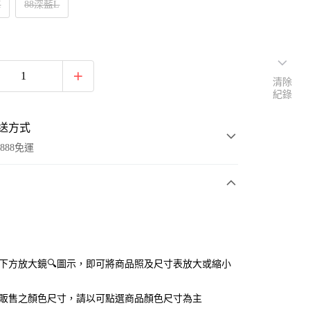
M
88深藍L
清除
紀錄
送方式
888免運
次付款
付款
點選下方放大鏡🔍圖示，即可將商品照及尺寸表放大或縮小
官網販售之顏色尺寸，請以可點選商品顏色尺寸為主