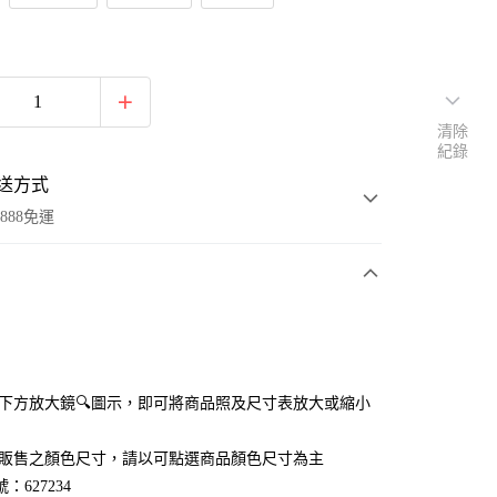
清除
紀錄
送方式
888免運
次付款
付款
點選下方放大鏡🔍圖示，即可將商品照及尺寸表放大或縮小
官網販售之顏色尺寸，請以可點選商品顏色尺寸為主
：627234