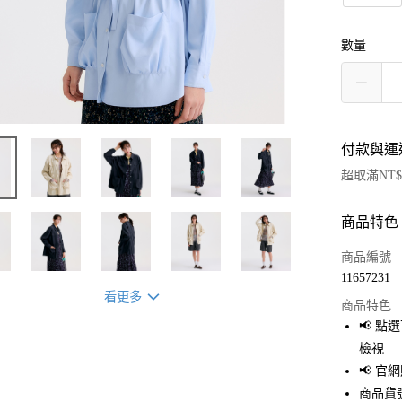
數量
付款與運
超取滿NT$
商品特色
付款方式
信用卡一
商品編號
11657231
超商取貨
看更多
商品特色
LINE Pay
📢 
檢視
Apple Pay
📢 
街口支付
商品貨號