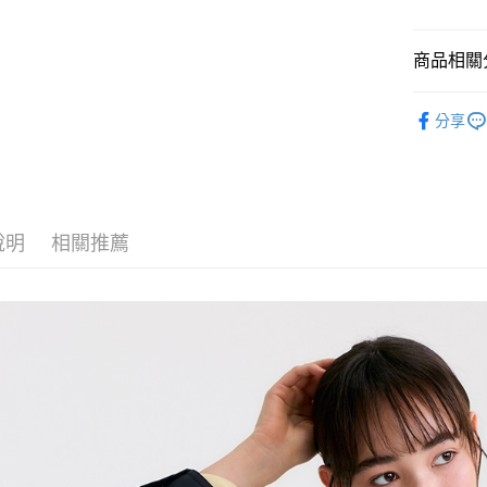
悠遊付
商品相關分
Google Pay
全盈+PAY
🈹 夏季 SU
分享
☀️ 2026
大哥付你
相關說明
女裝
上
【大哥付
AFTEE先
1.本服務
niko and ...
2.付款方
相關說明
說明
相關推薦
niko and ...
流程，驗
【關於「A
完成交易
AFTEE
niko and ...
3.實際核
便利好安
運送方式
4.訂單成
１．簡單
消。如遇
２．便利
全家 取貨
無法說明
３．安心
【繳款方
每筆NT$8
1.分期款
【「AFT
醒簡訊。
付款後 全
１．於結帳
2.透過簡
付」結帳
每筆NT$8
帳／街口支付
２．訂單
３．收到繳
7-11 取貨
【注意事