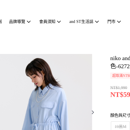
搭
品牌導覽
會員須知
and ST生活誌
門市
niko
色-6272
超取滿NT$
NT$1,990
NT$59
顏色與尺
19黑M