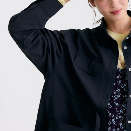
／ATM／
1.本服務
※ 請注意
每筆NT$8
用戶於交
絡購買商品
款買賣價
先享後付
付款後 7-
2.基於同
※ 交易是
每筆NT$8
資料（包
是否繳費成
用，由本
付客戶支
宅配
3.完整用
【注意事
每筆NT$8
１．透過由
交易，需
求債權轉
２．關於
３．未成
「AFTE
任。
４．使用「
即時審查
結果請求
５．嚴禁
形，恩沛
動。