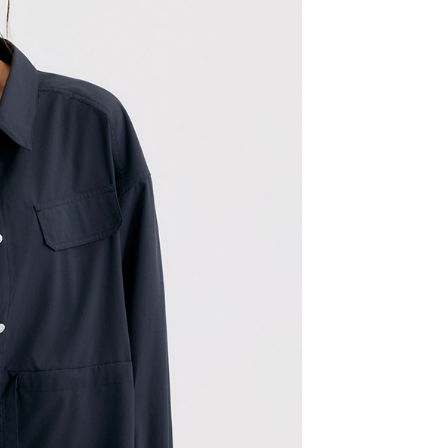
網路銀行／等多元方式進行付款，方視為交易完成。
係由「台灣大哥大股份有限公司」（以下簡稱本公司）所提供，讓
：結帳手續完成當下不需立刻繳費，但若您需要取消訂單，請聯
0，滿NT$1,500(含以上)免運費
易時，得透過本服務購買商品或服務，並由商店將買賣／分期付
的店家。未經商家同意取消之訂單仍視為有效，需透過AFTEE
金債權讓與本公司後，依約使用本公司帳單繳交帳款。
繳納相關費用。
11取貨
意付款使用「大哥付你分期」之契約關係目的，商店將以您的個人
否成功請以「AFTEE先享後付 」之結帳頁面顯示為準，若有關於
0，滿NT$1,500(含以上)免運費
含姓名、電話或地址）提供予台灣大哥大進項蒐集、處理及利
功／繳費後需取消欲退款等相關疑問，請聯繫「AFTEE先享後
公司與您本人進行分期帳單所需資料之確認、核對及更正。
援中心」
https://netprotections.freshdesk.com/support/home
戶服務條款，請詳閱以下連結：
https://oppay.tw/userRule
項】
0，滿NT$1,500(含以上)免運費
恩沛科技股份有限公司提供之「AFTEE先享後付」服務完成之
依本服務之必要範圍內提供個人資料，並將交易相關給付款項請
讓予恩沛科技股份有限公司。
個人資料處理事宜，請瀏覽以下網址：
https://aftee.tw/terms/#terms3
年的使用者請事先徵得法定代理人或監護人之同意方可使用
E先享後付」，若未經同意申辦者引起之損失，本公司不負相關責
AFTEE先享後付」時，將依據個別帳號之用戶狀況，依本公司
核予不同之上限額度；若仍有額度不足之情形，本公司將視審查
用戶進行身份認證。
一人註冊多個帳號或使用他人資訊註冊。若發現惡意使用之情
科技股份有限公司將有權停止該用戶之使用額度並採取法律行