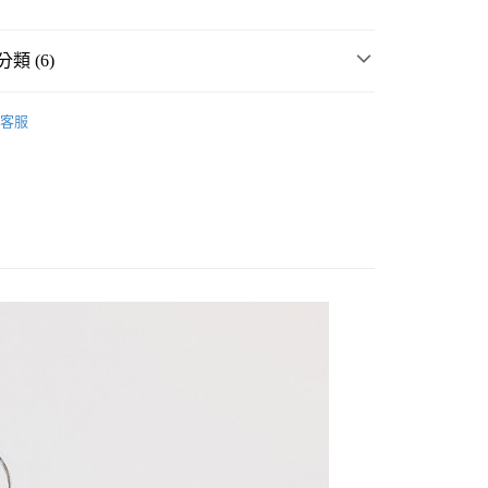
類 (6)
MMER SALE ↘️
niko and ...
客服
・夏裝新登場 🌴
niko and ...
分期
衣
襯衫
你分期使用說明】
享後付
由台灣大哥大提供，台灣大哥大用戶可立即使用無須另外申請。
女裝
上衣
襯衫
式選擇「大哥付你分期」，訂單成立後會自動跳轉到大哥付的交易
☀️ 2026・夏裝新登場 🌴
證手機門號後，選擇欲分期的期數、繳款截止日，確認付款後即
FTEE先享後付」】
。
先享後付是「在收到商品之後才付款」的支付方式。 讓您購物簡單
🈹 夏季SALE 最低5折起 ↘️
准額度、可分期數及費用金額請依後續交易確認頁面所載為準。
心！
立30分鐘內，如未前往確認交易或遇審核未通過，訂單將自動取
：不需註冊會員、不需綁卡、不需儲值。
「轉專審核」未通過狀況，表示未達大哥付你分期系統評分，恕
：只要手機號碼，簡訊認證，即可結帳。
付款
評估內容。
：先確認商品／服務後，再付款。
式說明】
0，滿NT$888(含以上)免運費
項不併入電信帳單，「大哥付你分期」於每月結算日後寄送繳費提
EE先享後付」結帳流程】
家取貨
方式選擇「AFTEE先享後付」後，將跳轉至「AFTEE先享後
訊連結打開帳單後，可選擇「超商條碼／台灣大直營門市／銀行轉
頁面，進行簡訊認證並確認金額後，即可完成結帳。
0，滿NT$888(含以上)免運費
／iPASS MONEY」等通路繳費。
成立數日內，您將收到繳費通知簡訊。
費通知簡訊後14天內，點擊此簡訊中的連結，可透過四大超商
付款
項】