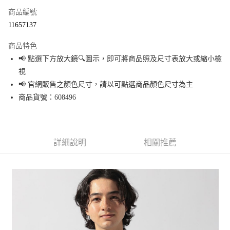
商品編號
超商取貨付款
11657137
LINE Pay
商品特色
Apple Pay
📢 點選下方放大鏡🔍圖示，即可將商品照及尺寸表放大或縮小檢
視
街口支付
📢 官網販售之顏色尺寸，請以可點選商品顏色尺寸為主
悠遊付
商品貨號：608496
Google Pay
全盈+PAY
詳細說明
相關推薦
大哥付你分期
相關說明
【大哥付你分期使用說明】
AFTEE先享後付
1.本服務由台灣大哥大提供，台灣大哥大用戶可立即使用無須另外申請。
2.付款方式選擇「大哥付你分期」，訂單成立後會自動跳轉到大哥付的交易
相關說明
流程，驗證手機門號後，選擇欲分期的期數、繳款截止日，確認付款後即完
【關於「AFTEE先享後付」】
成交易。
AFTEE先享後付是「在收到商品之後才付款」的支付方式。 讓您購物簡單便
運送方式
3.實際核准額度、可分期數及費用金額請依後續交易確認頁面所載為準。
利好安心！