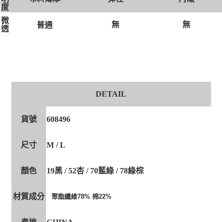
度
微
無
無
普通
透
DETAIL
貨號
608496
尺寸
M / L
顏色
19黑 / 52杏 / 70藍綠 / 78綠棕
材質成分
聚酯纖維78% 棉22%