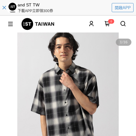
and ST TW
開啟APP
下載APP立即領300券
0
1
/
16