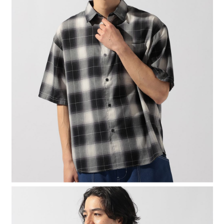
4.訂單成立30分鐘內，如未前往確認交易或遇審核未通過，訂單將自動取
１．簡單：不需註冊會員、不需綁卡、不需儲值。
全家 取貨付款
消。如遇「轉專審核」未通過狀況，表示未達大哥付你分期系統評分，恕無
２．便利：只要手機號碼，簡訊認證，即可結帳。
法說明評估內容。
每筆NT$80，滿NT$888(含以上)免運費
３．安心：先確認商品／服務後，再付款。
【繳款方式說明】
1.分期款項不併入電信帳單，「大哥付你分期」於每月結算日後寄送繳費提
付款後 全家取貨
【「AFTEE先享後付」結帳流程】
醒簡訊。
１．於結帳方式選擇「AFTEE先享後付」後，將跳轉至「AFTEE先享後付」
每筆NT$80，滿NT$888(含以上)免運費
2.透過簡訊連結打開帳單後，可選擇「超商條碼／台灣大直營門市／銀行轉
結帳頁面，進行簡訊認證並確認金額後，即可完成結帳。
帳／街口支付／iPASS MONEY」等通路繳費。
２．訂單成立數日內，您將收到繳費通知簡訊。
7-11 取貨付款
３．收到繳費通知簡訊後14天內，點擊此簡訊中的連結，可透過四大超商／
【注意事項】
每筆NT$80，滿NT$1,500(含以上)免運費
ATM／網路銀行／等多元方式進行付款，方視為交易完成。
1.本服務係由「台灣大哥大股份有限公司」（以下簡稱本公司）所提供，讓
※ 請注意：結帳手續完成當下不需立刻繳費，但若您需要取消訂單，請聯絡
用戶於交易時，得透過本服務購買商品或服務，並由商店將買賣／分期付款
付款後 7-11取貨
購買商品的店家。未經商家同意取消之訂單仍視為有效，需透過AFTEE先享
買賣價金債權讓與本公司後，依約使用本公司帳單繳交帳款。
後付繳納相關費用。
每筆NT$80，滿NT$1,500(含以上)免運費
2.基於同意付款使用「大哥付你分期」之契約關係目的，商店將以您的個人
※ 交易是否成功請以「AFTEE先享後付 」之結帳頁面顯示為準，若有關於
資料（包含姓名、電話或地址）提供予台灣大哥大進項蒐集、處理及利用，
是否繳費成功／繳費後需取消欲退款等相關疑問，請聯繫「AFTEE先享後付
宅配
由本公司與您本人進行分期帳單所需資料之確認、核對及更正。
客戶支援中心」
https://netprotections.freshdesk.com/support/home
3.完整用戶服務條款，請詳閱以下連結：
https://oppay.tw/userRule
每筆NT$80，滿NT$1,500(含以上)免運費
【注意事項】
１．透過由恩沛科技股份有限公司提供之「AFTEE先享後付」服務完成之交
易，需依本服務之必要範圍內提供個人資料，並將交易相關給付款項請求債
權轉讓予恩沛科技股份有限公司。
２．關於個人資料處理事宜，請瀏覽以下網址：
https://aftee.tw/terms/#terms3
３．未成年的使用者請事先徵得法定代理人或監護人之同意方可使用
「AFTEE先享後付」，若未經同意申辦者引起之損失，本公司不負相關責
任。