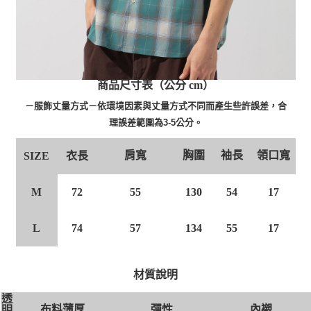
商品尺寸表（公分 cm）
－服飾丈量方式－依環境因素與丈量方式不同而產生些許誤差，合
理誤差範圍為3-5公分。
肩寬
胸圍
袖長
領口寬
衣長
SIZE
55
130
54
17
M
72
74
57
134
55
17
L
材質說明
透
布料薄厚
彈性
內襯
明