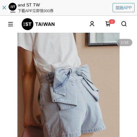
and ST TW
開啟APP
下載APP立即領300券
0
1
/
18