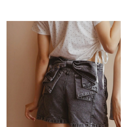
全家 取貨付款
消。如遇「轉專審核」未通過狀況，表示未達大哥付你分期系統評分，恕無
２．便利：只要手機號碼，簡訊認證，即可結帳。
法說明評估內容。
每筆NT$80，滿NT$1,500(含以上)免運費
３．安心：先確認商品／服務後，再付款。
【繳款方式說明】
1.分期款項不併入電信帳單，「大哥付你分期」於每月結算日後寄送繳費提
付款後 全家取貨
【「AFTEE先享後付」結帳流程】
醒簡訊。
１．於結帳方式選擇「AFTEE先享後付」後，將跳轉至「AFTEE先享後付」
每筆NT$80，滿NT$1,500(含以上)免運費
2.透過簡訊連結打開帳單後，可選擇「超商條碼／台灣大直營門市／銀行轉
結帳頁面，進行簡訊認證並確認金額後，即可完成結帳。
帳／街口支付／iPASS MONEY」等通路繳費。
２．訂單成立數日內，您將收到繳費通知簡訊。
7-11 取貨付款
３．收到繳費通知簡訊後14天內，點擊此簡訊中的連結，可透過四大超商／
【注意事項】
每筆NT$80，滿NT$1,500(含以上)免運費
ATM／網路銀行／等多元方式進行付款，方視為交易完成。
1.本服務係由「台灣大哥大股份有限公司」（以下簡稱本公司）所提供，讓
※ 請注意：結帳手續完成當下不需立刻繳費，但若您需要取消訂單，請聯絡
用戶於交易時，得透過本服務購買商品或服務，並由商店將買賣／分期付款
付款後 7-11取貨
購買商品的店家。未經商家同意取消之訂單仍視為有效，需透過AFTEE先享
買賣價金債權讓與本公司後，依約使用本公司帳單繳交帳款。
後付繳納相關費用。
每筆NT$80，滿NT$1,500(含以上)免運費
2.基於同意付款使用「大哥付你分期」之契約關係目的，商店將以您的個人
※ 交易是否成功請以「AFTEE先享後付 」之結帳頁面顯示為準，若有關於
資料（包含姓名、電話或地址）提供予台灣大哥大進項蒐集、處理及利用，
是否繳費成功／繳費後需取消欲退款等相關疑問，請聯繫「AFTEE先享後付
宅配
由本公司與您本人進行分期帳單所需資料之確認、核對及更正。
客戶支援中心」
https://netprotections.freshdesk.com/support/home
3.完整用戶服務條款，請詳閱以下連結：
https://oppay.tw/userRule
每筆NT$80，滿NT$1,500(含以上)免運費
【注意事項】
１．透過由恩沛科技股份有限公司提供之「AFTEE先享後付」服務完成之交
易，需依本服務之必要範圍內提供個人資料，並將交易相關給付款項請求債
權轉讓予恩沛科技股份有限公司。
２．關於個人資料處理事宜，請瀏覽以下網址：
https://aftee.tw/terms/#terms3
３．未成年的使用者請事先徵得法定代理人或監護人之同意方可使用
「AFTEE先享後付」，若未經同意申辦者引起之損失，本公司不負相關責
任。
４．使用「AFTEE先享後付」時，將依據個別帳號之用戶狀況，依本公司即