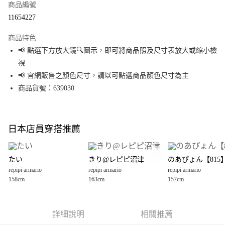
商品編號
超商取貨付款
11654227
LINE Pay
商品特色
Apple Pay
📢 點選下方放大鏡🔍圖示，即可將商品照及尺寸表放大或縮小檢
視
街口支付
📢 官網販售之顏色尺寸，請以可點選商品顏色尺寸為主
悠遊付
商品貨號：639030
Google Pay
全盈+PAY
日本店員穿搭推薦
大哥付你分期
相關說明
たい
きり@レピピ沼津
のあぴょん【815
【大哥付你分期使用說明】
repipi armario
repipi armario
repipi armario
AFTEE先享後付
1.本服務由台灣大哥大提供，台灣大哥大用戶可立即使用無須另外申請。
158cm
163cm
157cm
2.付款方式選擇「大哥付你分期」，訂單成立後會自動跳轉到大哥付的交易
相關說明
流程，驗證手機門號後，選擇欲分期的期數、繳款截止日，確認付款後即完
【關於「AFTEE先享後付」】
成交易。
AFTEE先享後付是「在收到商品之後才付款」的支付方式。 讓您購物簡單便
運送方式
3.實際核准額度、可分期數及費用金額請依後續交易確認頁面所載為準。
利好安心！
詳細說明
相關推薦
4.訂單成立30分鐘內，如未前往確認交易或遇審核未通過，訂單將自動取
１．簡單：不需註冊會員、不需綁卡、不需儲值。