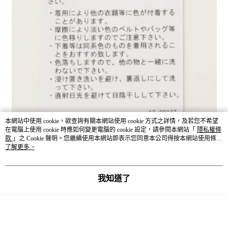
本網站中使用 cookie，欲查詢有關本網站使用 cookie 方式之詳情，及若您不希望
在電腦上使用 cookie 時應如何變更電腦的 cookie 設定，請參閱本網站「
隱私權條
款
」之 Cookie 聲明。您繼續使用本網站即表示您同意本公司得按本網站使用條款
之 Cookie 聲明使用 cookie。
了解更多 >
商品尺寸表（公分 cm）
－服飾丈量方式－依環境因素與丈量方式不同而產生些許誤差，合
我知道了
理誤差範圍為3-5公分。
股上
股下
腰圍
臀圍
下擺
全長
SIZE
S