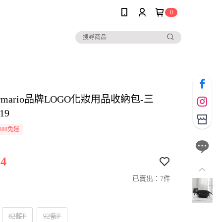
0
i armario品牌LOGO化妝用品收納包-三
19
888免運
4
已賣出：7件
寸
82藍F
92紫F