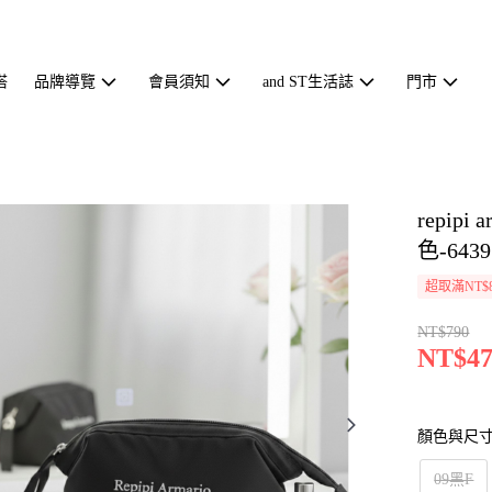
搭
品牌導覽
會員須知
and ST生活誌
門市
repip
色-6439
超取滿NT$
NT$790
NT$47
顏色與尺
09黑F