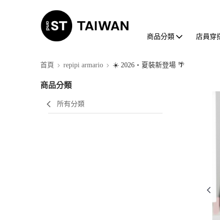
商品分類
店員穿
首頁
repipi armario
☀️ 2026・夏裝新登場 🌴
商品分類
所有分類