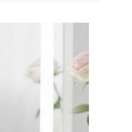
網路銀行／等多元方式進行付款，方視為交易完成。
係由「台灣大哥大股份有限公司」（以下簡稱本公司）所提供，讓
：結帳手續完成當下不需立刻繳費，但若您需要取消訂單，請聯
0，滿NT$1,500(含以上)免運費
易時，得透過本服務購買商品或服務，並由商店將買賣／分期付
的店家。未經商家同意取消之訂單仍視為有效，需透過AFTEE
金債權讓與本公司後，依約使用本公司帳單繳交帳款。
繳納相關費用。
11取貨
意付款使用「大哥付你分期」之契約關係目的，商店將以您的個人
否成功請以「AFTEE先享後付 」之結帳頁面顯示為準，若有關於
0，滿NT$1,500(含以上)免運費
含姓名、電話或地址）提供予台灣大哥大進項蒐集、處理及利
功／繳費後需取消欲退款等相關疑問，請聯繫「AFTEE先享後
公司與您本人進行分期帳單所需資料之確認、核對及更正。
援中心」
https://netprotections.freshdesk.com/support/home
戶服務條款，請詳閱以下連結：
https://oppay.tw/userRule
項】
0，滿NT$1,500(含以上)免運費
恩沛科技股份有限公司提供之「AFTEE先享後付」服務完成之
依本服務之必要範圍內提供個人資料，並將交易相關給付款項請
讓予恩沛科技股份有限公司。
個人資料處理事宜，請瀏覽以下網址：
https://aftee.tw/terms/#terms3
年的使用者請事先徵得法定代理人或監護人之同意方可使用
E先享後付」，若未經同意申辦者引起之損失，本公司不負相關責
AFTEE先享後付」時，將依據個別帳號之用戶狀況，依本公司
核予不同之上限額度；若仍有額度不足之情形，本公司將視審查
用戶進行身份認證。
一人註冊多個帳號或使用他人資訊註冊。若發現惡意使用之情
科技股份有限公司將有權停止該用戶之使用額度並採取法律行