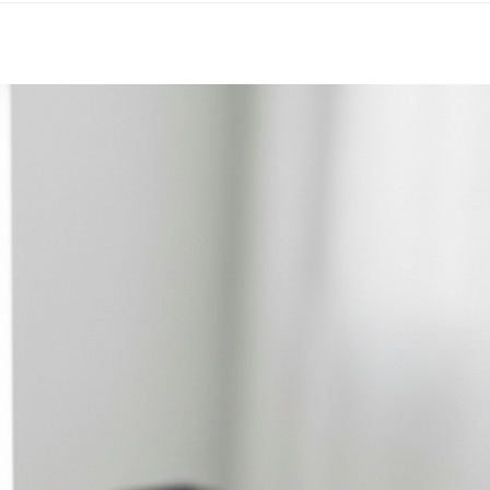
／ATM／
1.本服務
※ 請注意
每筆NT$8
用戶於交
絡購買商品
款買賣價
先享後付
付款後 7-
2.基於同
※ 交易是
每筆NT$8
資料（包
是否繳費成
用，由本
付客戶支
宅配
3.完整用
【注意事
每筆NT$8
１．透過由
交易，需
求債權轉
２．關於
３．未成
「AFTE
任。
４．使用「
即時審查
結果請求
５．嚴禁
形，恩沛
動。