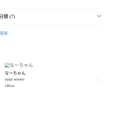
類 (7)
rio
☀️ 2026・夏裝新登場 🌴
客服
MMER SALE ↘️
repipi armario
分期
・夏裝新登場 🌴
repipi armario
你分期使用說明】
享後付
由台灣大哥大提供，台灣大哥大用戶可立即使用無須另外申請。
rio
💥SUMMER SALE↘夏季 5折起 🈹
式選擇「大哥付你分期」，訂單成立後會自動跳轉到大哥付的交易
件
流行小物
證手機門號後，選擇欲分期的期數、繳款截止日，確認付款後即
FTEE先享後付」】
。
なーちゃん
先享後付是「在收到商品之後才付款」的支付方式。 讓您購物簡單
流行小物
准額度、可分期數及費用金額請依後續交易確認頁面所載為準。
repipi armario
心！
立30分鐘內，如未前往確認交易或遇審核未通過，訂單將自動取
：不需註冊會員、不需綁卡、不需儲值。
146cm
rio
女裝
配件
流行小物
「轉專審核」未通過狀況，表示未達大哥付你分期系統評分，恕
：只要手機號碼，簡訊認證，即可結帳。
付款
評估內容。
：先確認商品／服務後，再付款。
式說明】
0，滿NT$888(含以上)免運費
項不併入電信帳單，「大哥付你分期」於每月結算日後寄送繳費提
EE先享後付」結帳流程】
家取貨
方式選擇「AFTEE先享後付」後，將跳轉至「AFTEE先享後
訊連結打開帳單後，可選擇「超商條碼／台灣大直營門市／銀行轉
頁面，進行簡訊認證並確認金額後，即可完成結帳。
0，滿NT$888(含以上)免運費
／iPASS MONEY」等通路繳費。
成立數日內，您將收到繳費通知簡訊。
費通知簡訊後14天內，點擊此簡訊中的連結，可透過四大超商
付款
項】