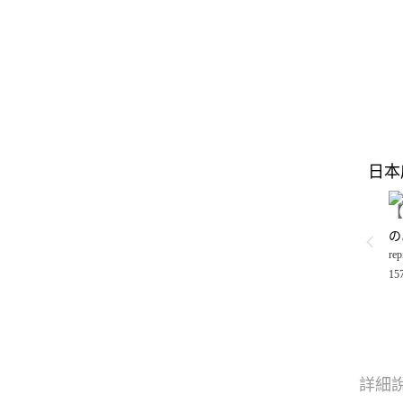
日本
の
rep
15
詳細