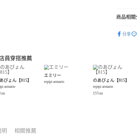
悠遊付
商品相關分
Google Pay
全盈+PAY
repipi arma
分享
🈹 夏季 SU
大哥付你
相關說明
☀️ 2026
【大哥付
店員穿搭推薦
AFTEE先
1.本服務
repipi arma
2.付款方
相關說明
女裝
配
流程，驗
【關於「A
エミリー
完成交易
AFTEE
男女配件
あぴょん【815】
のあぴょん【815】
3.實際核
repipi armario
便利好安
運送方式
4.訂單成
ipi armario
repipi armario
１．簡單
repipi arma
消。如遇
２．便利
7cm
157cm
全家 取貨
無法說明
３．安心
【繳款方
每筆NT$8
1.分期款
【「AFT
醒簡訊。
付款後 全
１．於結帳
2.透過簡
付」結帳
每筆NT$8
帳／街口支付
２．訂單
說明
相關推薦
３．收到繳
7-11 取貨
【注意事