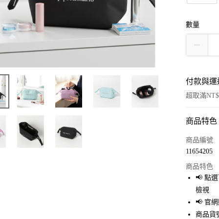
數量
付款與運
超取滿NT$
商品特色
付款方式
信用卡一
商品編號
11654205
超商取貨
商品特色
LINE Pay
📢 
檢視
Apple Pay
📢 
街口支付
商品貨號