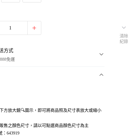
清除
紀錄
送方式
888免運
次付款
付款
點選下方放大鏡🔍圖示，即可將商品照及尺寸表放大或縮小
官網販售之顏色尺寸，請以可點選商品顏色尺寸為主
：643919