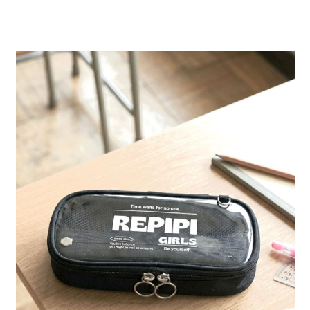
全家 取貨付款
消。如遇「轉專審核」未通過狀況，表示未達大哥付你分期系統評分，恕無
２．便利：只要手機號碼，簡訊認證，即可結帳。
法說明評估內容。
每筆NT$80，滿NT$888(含以上)免運費
３．安心：先確認商品／服務後，再付款。
【繳款方式說明】
1.分期款項不併入電信帳單，「大哥付你分期」於每月結算日後寄送繳費提
付款後 全家取貨
【「AFTEE先享後付」結帳流程】
醒簡訊。
１．於結帳方式選擇「AFTEE先享後付」後，將跳轉至「AFTEE先享後付」
每筆NT$80，滿NT$888(含以上)免運費
2.透過簡訊連結打開帳單後，可選擇「超商條碼／台灣大直營門市／銀行轉
結帳頁面，進行簡訊認證並確認金額後，即可完成結帳。
帳／街口支付／iPASS MONEY」等通路繳費。
２．訂單成立數日內，您將收到繳費通知簡訊。
7-11 取貨付款
３．收到繳費通知簡訊後14天內，點擊此簡訊中的連結，可透過四大超商／
【注意事項】
每筆NT$80，滿NT$1,500(含以上)免運費
ATM／網路銀行／等多元方式進行付款，方視為交易完成。
1.本服務係由「台灣大哥大股份有限公司」（以下簡稱本公司）所提供，讓
※ 請注意：結帳手續完成當下不需立刻繳費，但若您需要取消訂單，請聯絡
用戶於交易時，得透過本服務購買商品或服務，並由商店將買賣／分期付款
付款後 7-11取貨
購買商品的店家。未經商家同意取消之訂單仍視為有效，需透過AFTEE先享
買賣價金債權讓與本公司後，依約使用本公司帳單繳交帳款。
後付繳納相關費用。
每筆NT$80，滿NT$1,500(含以上)免運費
2.基於同意付款使用「大哥付你分期」之契約關係目的，商店將以您的個人
※ 交易是否成功請以「AFTEE先享後付 」之結帳頁面顯示為準，若有關於
資料（包含姓名、電話或地址）提供予台灣大哥大進項蒐集、處理及利用，
是否繳費成功／繳費後需取消欲退款等相關疑問，請聯繫「AFTEE先享後付
宅配
由本公司與您本人進行分期帳單所需資料之確認、核對及更正。
客戶支援中心」
https://netprotections.freshdesk.com/support/home
3.完整用戶服務條款，請詳閱以下連結：
https://oppay.tw/userRule
每筆NT$80，滿NT$1,500(含以上)免運費
【注意事項】
１．透過由恩沛科技股份有限公司提供之「AFTEE先享後付」服務完成之交
易，需依本服務之必要範圍內提供個人資料，並將交易相關給付款項請求債
權轉讓予恩沛科技股份有限公司。
２．關於個人資料處理事宜，請瀏覽以下網址：
https://aftee.tw/terms/#terms3
３．未成年的使用者請事先徵得法定代理人或監護人之同意方可使用
「AFTEE先享後付」，若未經同意申辦者引起之損失，本公司不負相關責
任。
４．使用「AFTEE先享後付」時，將依據個別帳號之用戶狀況，依本公司即