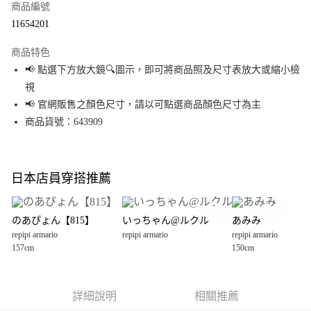
商品編號
超商取貨付款
11654201
LINE Pay
商品特色
Apple Pay
📢 點選下方放大鏡🔍圖示，即可將商品照及尺寸表放大或縮小檢
視
街口支付
📢 官網販售之顏色尺寸，請以可點選商品顏色尺寸為主
悠遊付
商品貨號：643909
Google Pay
全盈+PAY
日本店員穿搭推薦
大哥付你分期
相關說明
のあぴょん【815】
いっちゃん@ルクル
あみみ
【大哥付你分期使用說明】
repipi armario
repipi armario
repipi armario
AFTEE先享後付
1.本服務由台灣大哥大提供，台灣大哥大用戶可立即使用無須另外申請。
157cm
150cm
2.付款方式選擇「大哥付你分期」，訂單成立後會自動跳轉到大哥付的交易
相關說明
流程，驗證手機門號後，選擇欲分期的期數、繳款截止日，確認付款後即完
【關於「AFTEE先享後付」】
成交易。
AFTEE先享後付是「在收到商品之後才付款」的支付方式。 讓您購物簡單便
運送方式
3.實際核准額度、可分期數及費用金額請依後續交易確認頁面所載為準。
利好安心！
詳細說明
相關推薦
4.訂單成立30分鐘內，如未前往確認交易或遇審核未通過，訂單將自動取
１．簡單：不需註冊會員、不需綁卡、不需儲值。