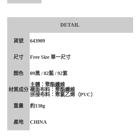
DETAIL
貨號
643909
尺寸
Free Size 單一尺寸
顏色
09黑 / 82藍 / 92紫
主體：聚酯纖維
材質成分
襯面布料：聚酯纖維
拼接布料：聚氯乙烯（PVC）
重量
約130g
產地
CHINA