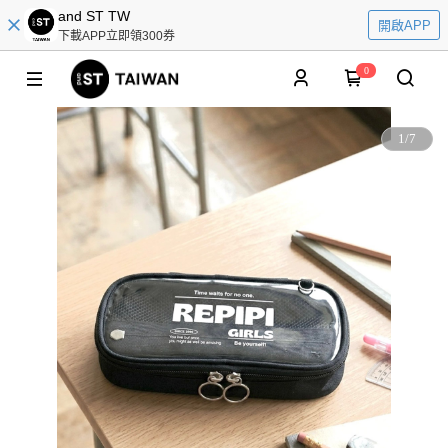
and ST TW
開啟APP
下載APP立即領300券
0
1
/
7