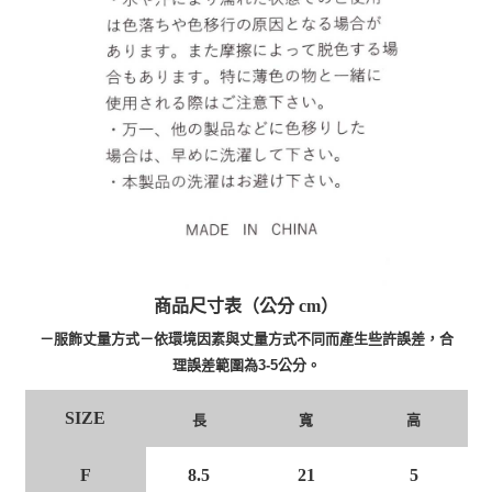
商品尺寸表（公分 cm）
－服飾丈量方式－依環境因素與丈量方式不同而產生些許誤差，合
理誤差範圍為3-5公分。
SIZE
長
寬
高
F
8.5
21
5