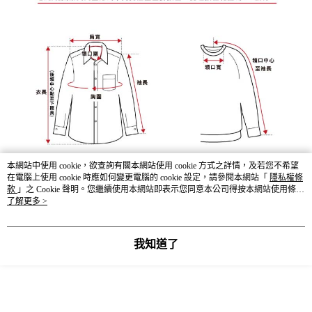
本網站中使用 cookie，欲查詢有關本網站使用 cookie 方式之詳情，及若您不希望
在電腦上使用 cookie 時應如何變更電腦的 cookie 設定，請參閱本網站「
隱私權條
款
」之 Cookie 聲明。您繼續使用本網站即表示您同意本公司得按本網站使用條款
之 Cookie 聲明使用 cookie。
了解更多 >
我知道了