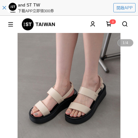
and ST TW
開啟APP
下載APP立即領300券
0
1
/
4