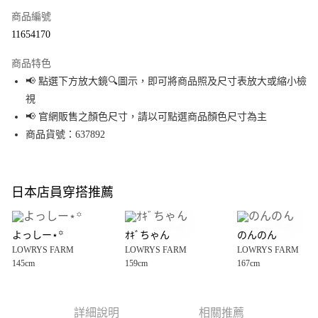
商品編號
超商取貨付款
11654170
LINE Pay
商品特色
Apple Pay
📢 點選下方放大鏡🔍圖示，即可將商品照及尺寸表放大或縮小檢
視
街口支付
📢 官網販售之顏色尺寸，請以可點選商品顏色尺寸為主
悠遊付
商品貨號：637892
Google Pay
全盈+PAY
日本店員穿搭推薦
大哥付你分期
相關說明
よっしー⋆꙳
ｵｷﾞちゃん
のんのん
【大哥付你分期使用說明】
LOWRYS FARM
LOWRYS FARM
LOWRYS FARM
AFTEE先享後付
1.本服務由台灣大哥大提供，台灣大哥大用戶可立即使用無須另外申請。
145cm
159cm
167cm
2.付款方式選擇「大哥付你分期」，訂單成立後會自動跳轉到大哥付的交易
相關說明
流程，驗證手機門號後，選擇欲分期的期數、繳款截止日，確認付款後即完
【關於「AFTEE先享後付」】
成交易。
AFTEE先享後付是「在收到商品之後才付款」的支付方式。 讓您購物簡單便
運送方式
3.實際核准額度、可分期數及費用金額請依後續交易確認頁面所載為準。
利好安心！
詳細說明
相關推薦