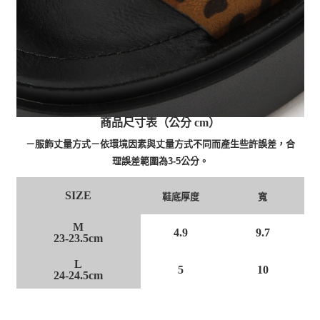
商品尺寸表（公分 cm）
－服飾丈量方式－依環境因素與丈量方式不同而產生些許誤差，合
理誤差範圍為3-5公分。
SIZE
寬
鞋底厚度
M
4.9
9.7
23-23.5cm
L
5
10
24-24.5cm