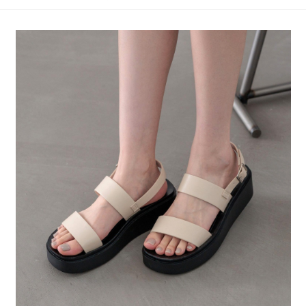
4.訂單成立30分鐘內，如未前往確認交易或遇審核未通過，訂單將自動取
１．簡單：不需註冊會員、不需綁卡、不需儲值。
全家 取貨付款
消。如遇「轉專審核」未通過狀況，表示未達大哥付你分期系統評分，恕無
２．便利：只要手機號碼，簡訊認證，即可結帳。
法說明評估內容。
每筆NT$80，滿NT$888(含以上)免運費
３．安心：先確認商品／服務後，再付款。
【繳款方式說明】
1.分期款項不併入電信帳單，「大哥付你分期」於每月結算日後寄送繳費提
付款後 全家取貨
【「AFTEE先享後付」結帳流程】
醒簡訊。
１．於結帳方式選擇「AFTEE先享後付」後，將跳轉至「AFTEE先享後付」
每筆NT$80，滿NT$888(含以上)免運費
2.透過簡訊連結打開帳單後，可選擇「超商條碼／台灣大直營門市／銀行轉
結帳頁面，進行簡訊認證並確認金額後，即可完成結帳。
帳／街口支付／iPASS MONEY」等通路繳費。
２．訂單成立數日內，您將收到繳費通知簡訊。
7-11 取貨付款
３．收到繳費通知簡訊後14天內，點擊此簡訊中的連結，可透過四大超商／
【注意事項】
每筆NT$80，滿NT$1,500(含以上)免運費
ATM／網路銀行／等多元方式進行付款，方視為交易完成。
1.本服務係由「台灣大哥大股份有限公司」（以下簡稱本公司）所提供，讓
※ 請注意：結帳手續完成當下不需立刻繳費，但若您需要取消訂單，請聯絡
用戶於交易時，得透過本服務購買商品或服務，並由商店將買賣／分期付款
付款後 7-11取貨
購買商品的店家。未經商家同意取消之訂單仍視為有效，需透過AFTEE先享
買賣價金債權讓與本公司後，依約使用本公司帳單繳交帳款。
後付繳納相關費用。
每筆NT$80，滿NT$1,500(含以上)免運費
2.基於同意付款使用「大哥付你分期」之契約關係目的，商店將以您的個人
※ 交易是否成功請以「AFTEE先享後付 」之結帳頁面顯示為準，若有關於
資料（包含姓名、電話或地址）提供予台灣大哥大進項蒐集、處理及利用，
是否繳費成功／繳費後需取消欲退款等相關疑問，請聯繫「AFTEE先享後付
宅配
由本公司與您本人進行分期帳單所需資料之確認、核對及更正。
客戶支援中心」
https://netprotections.freshdesk.com/support/home
3.完整用戶服務條款，請詳閱以下連結：
https://oppay.tw/userRule
每筆NT$80，滿NT$1,500(含以上)免運費
【注意事項】
１．透過由恩沛科技股份有限公司提供之「AFTEE先享後付」服務完成之交
易，需依本服務之必要範圍內提供個人資料，並將交易相關給付款項請求債
權轉讓予恩沛科技股份有限公司。
２．關於個人資料處理事宜，請瀏覽以下網址：
https://aftee.tw/terms/#terms3
３．未成年的使用者請事先徵得法定代理人或監護人之同意方可使用
「AFTEE先享後付」，若未經同意申辦者引起之損失，本公司不負相關責
任。