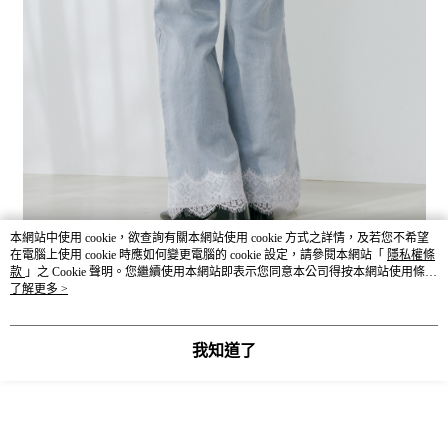
本網站中使用 cookie，欲查詢有關本網站使用 cookie 方式之詳情，及若您不希望
在電腦上使用 cookie 時應如何變更電腦的 cookie 設定，請參閱本網站「
隱私權條
款
」之 Cookie 聲明。您繼續使用本網站即表示您同意本公司得按本網站使用條款
之 Cookie 聲明使用 cookie。
了解更多 >
我知道了