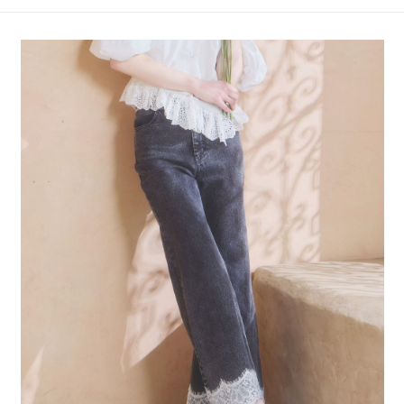
4.訂單成立30分鐘內，如未前往確認交易或遇審核未通過，訂單將自動取
１．簡單：不需註冊會員、不需綁卡、不需儲值。
全家 取貨付款
消。如遇「轉專審核」未通過狀況，表示未達大哥付你分期系統評分，恕無
２．便利：只要手機號碼，簡訊認證，即可結帳。
法說明評估內容。
每筆NT$80，滿NT$888(含以上)免運費
３．安心：先確認商品／服務後，再付款。
【繳款方式說明】
1.分期款項不併入電信帳單，「大哥付你分期」於每月結算日後寄送繳費提
付款後 全家取貨
【「AFTEE先享後付」結帳流程】
醒簡訊。
１．於結帳方式選擇「AFTEE先享後付」後，將跳轉至「AFTEE先享後付」
每筆NT$80，滿NT$888(含以上)免運費
2.透過簡訊連結打開帳單後，可選擇「超商條碼／台灣大直營門市／銀行轉
結帳頁面，進行簡訊認證並確認金額後，即可完成結帳。
帳／街口支付／iPASS MONEY」等通路繳費。
２．訂單成立數日內，您將收到繳費通知簡訊。
7-11 取貨付款
３．收到繳費通知簡訊後14天內，點擊此簡訊中的連結，可透過四大超商／
【注意事項】
每筆NT$80，滿NT$1,500(含以上)免運費
ATM／網路銀行／等多元方式進行付款，方視為交易完成。
1.本服務係由「台灣大哥大股份有限公司」（以下簡稱本公司）所提供，讓
※ 請注意：結帳手續完成當下不需立刻繳費，但若您需要取消訂單，請聯絡
用戶於交易時，得透過本服務購買商品或服務，並由商店將買賣／分期付款
付款後 7-11取貨
購買商品的店家。未經商家同意取消之訂單仍視為有效，需透過AFTEE先享
買賣價金債權讓與本公司後，依約使用本公司帳單繳交帳款。
後付繳納相關費用。
每筆NT$80，滿NT$1,500(含以上)免運費
2.基於同意付款使用「大哥付你分期」之契約關係目的，商店將以您的個人
※ 交易是否成功請以「AFTEE先享後付 」之結帳頁面顯示為準，若有關於
資料（包含姓名、電話或地址）提供予台灣大哥大進項蒐集、處理及利用，
是否繳費成功／繳費後需取消欲退款等相關疑問，請聯繫「AFTEE先享後付
宅配
由本公司與您本人進行分期帳單所需資料之確認、核對及更正。
客戶支援中心」
https://netprotections.freshdesk.com/support/home
3.完整用戶服務條款，請詳閱以下連結：
https://oppay.tw/userRule
每筆NT$80，滿NT$1,500(含以上)免運費
【注意事項】
１．透過由恩沛科技股份有限公司提供之「AFTEE先享後付」服務完成之交
易，需依本服務之必要範圍內提供個人資料，並將交易相關給付款項請求債
權轉讓予恩沛科技股份有限公司。
２．關於個人資料處理事宜，請瀏覽以下網址：
https://aftee.tw/terms/#terms3
３．未成年的使用者請事先徵得法定代理人或監護人之同意方可使用
「AFTEE先享後付」，若未經同意申辦者引起之損失，本公司不負相關責
任。