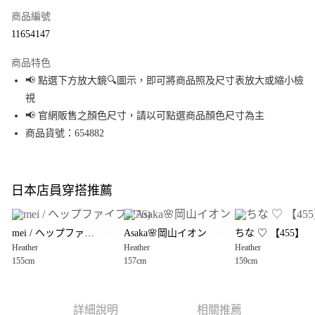
商品編號
超商取貨付款
11654147
LINE Pay
商品特色
Apple Pay
📢 點選下方放大鏡🔍圖示，即可將商品照及尺寸表放大或縮小檢
視
街口支付
📢 官網販售之顏色尺寸，請以可點選商品顏色尺寸為主
悠遊付
商品貨號：654882
Google Pay
全盈+PAY
日本店員穿搭推薦
大哥付你分期
相關說明
mei / ヘップファイブ(776)
Asaka🌸岡山イオン
ちな ♡ 【455】
【大哥付你分期使用說明】
Heather
Heather
Heather
AFTEE先享後付
1.本服務由台灣大哥大提供，台灣大哥大用戶可立即使用無須另外申請。
155cm
157cm
159cm
2.付款方式選擇「大哥付你分期」，訂單成立後會自動跳轉到大哥付的交易
相關說明
流程，驗證手機門號後，選擇欲分期的期數、繳款截止日，確認付款後即完
【關於「AFTEE先享後付」】
成交易。
AFTEE先享後付是「在收到商品之後才付款」的支付方式。 讓您購物簡單便
運送方式
3.實際核准額度、可分期數及費用金額請依後續交易確認頁面所載為準。
利好安心！
詳細說明
相關推薦