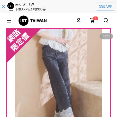
and ST TW
開啟APP
下載APP立即領300券
0
1
/
20