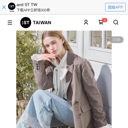
and ST TW
開啟APP
下載APP立即領300券
0
1
/
10