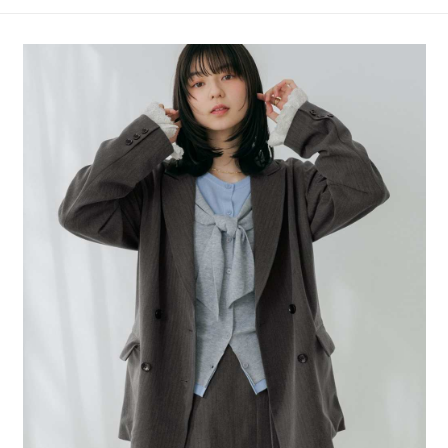
4.訂單成立30分鐘內，如未前往確認交易或遇審核未通過，訂單將自動取
１．簡單：不需註冊會員、不需綁卡、不需儲值。
全家 取貨付款
消。如遇「轉專審核」未通過狀況，表示未達大哥付你分期系統評分，恕無
２．便利：只要手機號碼，簡訊認證，即可結帳。
法說明評估內容。
每筆NT$80，滿NT$888(含以上)免運費
３．安心：先確認商品／服務後，再付款。
【繳款方式說明】
1.分期款項不併入電信帳單，「大哥付你分期」於每月結算日後寄送繳費提
付款後 全家取貨
【「AFTEE先享後付」結帳流程】
醒簡訊。
１．於結帳方式選擇「AFTEE先享後付」後，將跳轉至「AFTEE先享後付」
每筆NT$80，滿NT$888(含以上)免運費
2.透過簡訊連結打開帳單後，可選擇「超商條碼／台灣大直營門市／銀行轉
結帳頁面，進行簡訊認證並確認金額後，即可完成結帳。
帳／街口支付／iPASS MONEY」等通路繳費。
２．訂單成立數日內，您將收到繳費通知簡訊。
7-11 取貨付款
３．收到繳費通知簡訊後14天內，點擊此簡訊中的連結，可透過四大超商／
【注意事項】
每筆NT$80，滿NT$1,500(含以上)免運費
ATM／網路銀行／等多元方式進行付款，方視為交易完成。
1.本服務係由「台灣大哥大股份有限公司」（以下簡稱本公司）所提供，讓
※ 請注意：結帳手續完成當下不需立刻繳費，但若您需要取消訂單，請聯絡
用戶於交易時，得透過本服務購買商品或服務，並由商店將買賣／分期付款
付款後 7-11取貨
購買商品的店家。未經商家同意取消之訂單仍視為有效，需透過AFTEE先享
買賣價金債權讓與本公司後，依約使用本公司帳單繳交帳款。
後付繳納相關費用。
每筆NT$80，滿NT$1,500(含以上)免運費
2.基於同意付款使用「大哥付你分期」之契約關係目的，商店將以您的個人
※ 交易是否成功請以「AFTEE先享後付 」之結帳頁面顯示為準，若有關於
資料（包含姓名、電話或地址）提供予台灣大哥大進項蒐集、處理及利用，
是否繳費成功／繳費後需取消欲退款等相關疑問，請聯繫「AFTEE先享後付
宅配
由本公司與您本人進行分期帳單所需資料之確認、核對及更正。
客戶支援中心」
https://netprotections.freshdesk.com/support/home
3.完整用戶服務條款，請詳閱以下連結：
https://oppay.tw/userRule
每筆NT$80，滿NT$1,500(含以上)免運費
【注意事項】
１．透過由恩沛科技股份有限公司提供之「AFTEE先享後付」服務完成之交
易，需依本服務之必要範圍內提供個人資料，並將交易相關給付款項請求債
權轉讓予恩沛科技股份有限公司。
２．關於個人資料處理事宜，請瀏覽以下網址：
https://aftee.tw/terms/#terms3
３．未成年的使用者請事先徵得法定代理人或監護人之同意方可使用
「AFTEE先享後付」，若未經同意申辦者引起之損失，本公司不負相關責
任。