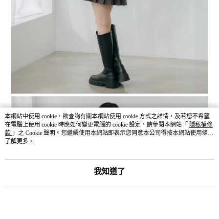
本網站中使用 cookie，欲查詢有關本網站使用 cookie 方式之詳情，及若您不希望
在電腦上使用 cookie 時應如何變更電腦的 cookie 設定，請參閱本網站「
隱私權條
款
」之 Cookie 聲明。您繼續使用本網站即表示您同意本公司得按本網站使用條款
之 Cookie 聲明使用 cookie。
了解更多 >
我知道了