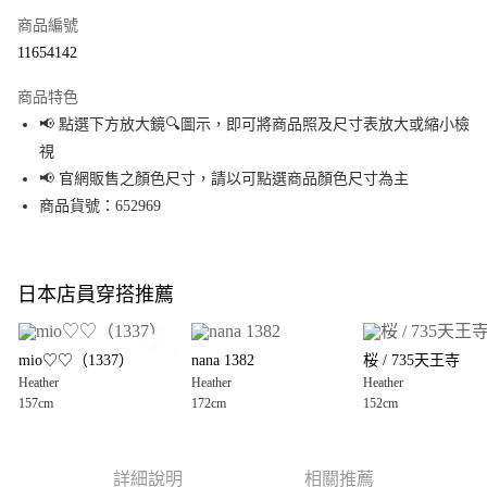
商品編號
超商取貨付款
11654142
LINE Pay
商品特色
Apple Pay
📢 點選下方放大鏡🔍圖示，即可將商品照及尺寸表放大或縮小檢
視
街口支付
📢 官網販售之顏色尺寸，請以可點選商品顏色尺寸為主
悠遊付
商品貨號：652969
Google Pay
全盈+PAY
日本店員穿搭推薦
大哥付你分期
相關說明
mio♡♡（1337）
nana 1382
桜 / 735天王寺
【大哥付你分期使用說明】
Heather
Heather
Heather
AFTEE先享後付
1.本服務由台灣大哥大提供，台灣大哥大用戶可立即使用無須另外申請。
157cm
172cm
152cm
2.付款方式選擇「大哥付你分期」，訂單成立後會自動跳轉到大哥付的交易
相關說明
流程，驗證手機門號後，選擇欲分期的期數、繳款截止日，確認付款後即完
【關於「AFTEE先享後付」】
成交易。
AFTEE先享後付是「在收到商品之後才付款」的支付方式。 讓您購物簡單便
運送方式
3.實際核准額度、可分期數及費用金額請依後續交易確認頁面所載為準。
利好安心！
詳細說明
相關推薦