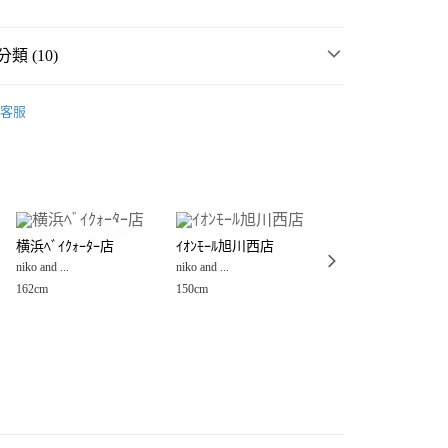
類 (10)
男女配件
客服
MMER SALE ↘️
niko and ...
分期
・夏裝新登場 🌴
niko and ...
你分期使用說明】
享後付
由台灣大哥大提供，台灣大哥大用戶可立即使用無須另外申請。
件
服飾配件
絲巾、圍巾、領巾、披肩
式選擇「大哥付你分期」，訂單成立後會自動跳轉到大哥付的交易
件
服飾配件
證手機門號後，選擇欲分期的期數、繳款截止日，確認付款後即
FTEE先享後付」】
。
横浜ﾍﾞｲｸｫｰﾀｰ店
ｲｵﾝﾓｰﾙ旭川西店
ならﾌｧﾐﾘｰ店
先享後付是「在收到商品之後才付款」的支付方式。 讓您購物簡單
服飾配件
絲巾、圍巾、領巾
准額度、可分期數及費用金額請依後續交易確認頁面所載為準。
niko and ...
niko and ...
niko and ...
心！
立30分鐘內，如未前往確認交易或遇審核未通過，訂單將自動取
：不需註冊會員、不需綁卡、不需儲值。
162cm
150cm
172cm
女裝
配件
服飾配件
「轉專審核」未通過狀況，表示未達大哥付你分期系統評分，恕
：只要手機號碼，簡訊認證，即可結帳。
付款
評估內容。
：先確認商品／服務後，再付款。
男裝
配件
服飾配件
式說明】
0，滿NT$888(含以上)免運費
項不併入電信帳單，「大哥付你分期」於每月結算日後寄送繳費提
EE先享後付」結帳流程】
☀️ 2026・夏裝新登場 🌴
家取貨
方式選擇「AFTEE先享後付」後，將跳轉至「AFTEE先享後
訊連結打開帳單後，可選擇「超商條碼／台灣大直營門市／銀行轉
🈹 夏季SALE 最低5折起 ↘️
頁面，進行簡訊認證並確認金額後，即可完成結帳。
0，滿NT$888(含以上)免運費
／iPASS MONEY」等通路繳費。
成立數日內，您將收到繳費通知簡訊。
費通知簡訊後14天內，點擊此簡訊中的連結，可透過四大超商
付款
項】