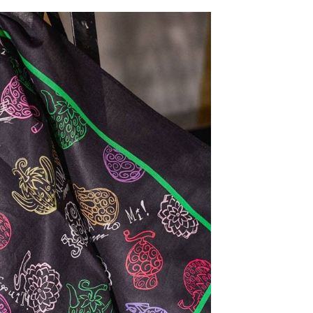
網路銀行／等多元方式進行付款，方視為交易完成。
係由「台灣大哥大股份有限公司」（以下簡稱本公司）所提供，讓
：結帳手續完成當下不需立刻繳費，但若您需要取消訂單，請聯
0，滿NT$1,500(含以上)免運費
易時，得透過本服務購買商品或服務，並由商店將買賣／分期付
的店家。未經商家同意取消之訂單仍視為有效，需透過AFTEE
金債權讓與本公司後，依約使用本公司帳單繳交帳款。
繳納相關費用。
11取貨
意付款使用「大哥付你分期」之契約關係目的，商店將以您的個人
否成功請以「AFTEE先享後付 」之結帳頁面顯示為準，若有關於
0，滿NT$1,500(含以上)免運費
含姓名、電話或地址）提供予台灣大哥大進項蒐集、處理及利
功／繳費後需取消欲退款等相關疑問，請聯繫「AFTEE先享後
公司與您本人進行分期帳單所需資料之確認、核對及更正。
援中心」
https://netprotections.freshdesk.com/support/home
戶服務條款，請詳閱以下連結：
https://oppay.tw/userRule
項】
0，滿NT$1,500(含以上)免運費
恩沛科技股份有限公司提供之「AFTEE先享後付」服務完成之
依本服務之必要範圍內提供個人資料，並將交易相關給付款項請
讓予恩沛科技股份有限公司。
個人資料處理事宜，請瀏覽以下網址：
https://aftee.tw/terms/#terms3
年的使用者請事先徵得法定代理人或監護人之同意方可使用
E先享後付」，若未經同意申辦者引起之損失，本公司不負相關責
AFTEE先享後付」時，將依據個別帳號之用戶狀況，依本公司
核予不同之上限額度；若仍有額度不足之情形，本公司將視審查
用戶進行身份認證。
一人註冊多個帳號或使用他人資訊註冊。若發現惡意使用之情
科技股份有限公司將有權停止該用戶之使用額度並採取法律行