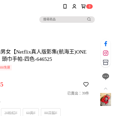
0
and男女【Netflix真人版影集(航海王)ONE
】頭巾手帕-四色-646525
888免運
5
已賣出：39件
寸
20粉紅F
60黃F
88深藍F