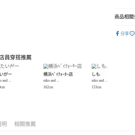
悠遊付
商品相關分
Google Pay
全盈+PAY
niko and ...
分享
🈹 夏季 SU
大哥付你
相關說明
☀️ 2026
【大哥付
店員穿搭推薦
AFTEE先
1.本服務
女裝
配
2.付款方
相關說明
男裝
配
流程，驗
【關於「A
いがー
横浜ﾍﾞｲｸｫｰﾀｰ店
しも.
完成交易
AFTEE
男女配件
3.實際核
o and ...
niko and ...
niko and ...
便利好安
運送方式
4.訂單成
１．簡單
0cm
162cm
153cm
niko and ...
消。如遇
２．便利
全家 取貨
無法說明
３．安心
niko and ...
【繳款方
每筆NT$8
1.分期款
niko and ...
【「AFT
醒簡訊。
付款後 全
１．於結帳
2.透過簡
niko and ...
付」結帳
每筆NT$8
帳／街口支付
說明
相關推薦
２．訂單
３．收到繳
7-11 取貨
【注意事