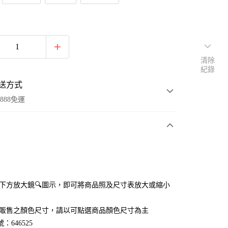
清除
紀錄
送方式
888免運
次付款
付款
點選下方放大鏡🔍圖示，即可將商品照及尺寸表放大或縮小
官網販售之顏色尺寸，請以可點選商品顏色尺寸為主
：646525