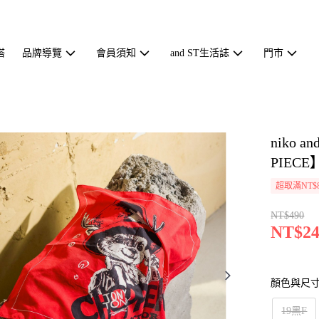
搭
品牌導覽
會員須知
and ST生活誌
門市
niko 
PIECE
超取滿NT$
NT$490
NT$24
顏色與尺
19黑F