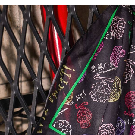
／ATM／
1.本服務
※ 請注意
每筆NT$8
用戶於交
絡購買商品
款買賣價
先享後付
付款後 7-
2.基於同
※ 交易是
每筆NT$8
資料（包
是否繳費成
用，由本
付客戶支
宅配
3.完整用
【注意事
每筆NT$8
１．透過由
交易，需
求債權轉
２．關於
３．未成
「AFTE
任。
４．使用「
即時審查
結果請求
５．嚴禁
形，恩沛
動。