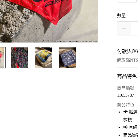
數量
付款與運
超取滿NT$
商品特色
付款方式
信用卡一
商品編號
11653787
超商取貨
商品特色
LINE Pay
📢 
檢視
Apple Pay
📢 
街口支付
商品貨號