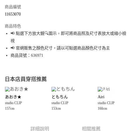
商品編號
超商取貨付款
11653070
LINE Pay
商品特色
Apple Pay
📢 點選下方放大鏡🔍圖示，即可將商品照及尺寸表放大或縮小檢
視
街口支付
📢 官網販售之顏色尺寸，請以可點選商品顏色尺寸為主
悠遊付
商品貨號：636971
Google Pay
全盈+PAY
日本店員穿搭推薦
大哥付你分期
相關說明
あおき★
ともちん
Airi
【大哥付你分期使用說明】
studio CLIP
studio CLIP
studio CLIP
AFTEE先享後付
1.本服務由台灣大哥大提供，台灣大哥大用戶可立即使用無須另外申請。
157cm
153cm
160cm
2.付款方式選擇「大哥付你分期」，訂單成立後會自動跳轉到大哥付的交易
相關說明
流程，驗證手機門號後，選擇欲分期的期數、繳款截止日，確認付款後即完
【關於「AFTEE先享後付」】
成交易。
AFTEE先享後付是「在收到商品之後才付款」的支付方式。 讓您購物簡單便
運送方式
3.實際核准額度、可分期數及費用金額請依後續交易確認頁面所載為準。
利好安心！
詳細說明
相關推薦