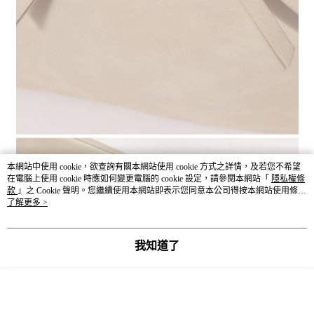
本網站中使用 cookie，欲查詢有關本網站使用 cookie 方式之詳情，及若您不希望
在電腦上使用 cookie 時應如何變更電腦的 cookie 設定，請參閱本網站「
隱私權條
款
」之 Cookie 聲明。您繼續使用本網站即表示您同意本公司得按本網站使用條款
之 Cookie 聲明使用 cookie。
了解更多 >
我知道了