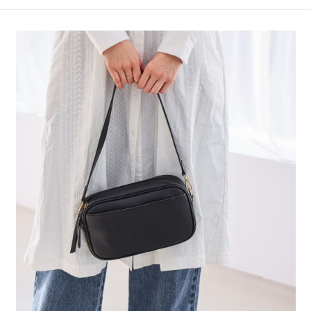
4.訂單成立30分鐘內，如未前往確認交易或遇審核未通過，訂單將自動取
１．簡單：不需註冊會員、不需綁卡、不需儲值。
全家 取貨付款
消。如遇「轉專審核」未通過狀況，表示未達大哥付你分期系統評分，恕無
２．便利：只要手機號碼，簡訊認證，即可結帳。
法說明評估內容。
每筆NT$80，滿NT$888(含以上)免運費
３．安心：先確認商品／服務後，再付款。
【繳款方式說明】
1.分期款項不併入電信帳單，「大哥付你分期」於每月結算日後寄送繳費提
付款後 全家取貨
【「AFTEE先享後付」結帳流程】
醒簡訊。
１．於結帳方式選擇「AFTEE先享後付」後，將跳轉至「AFTEE先享後付」
每筆NT$80，滿NT$888(含以上)免運費
2.透過簡訊連結打開帳單後，可選擇「超商條碼／台灣大直營門市／銀行轉
結帳頁面，進行簡訊認證並確認金額後，即可完成結帳。
帳／街口支付／iPASS MONEY」等通路繳費。
２．訂單成立數日內，您將收到繳費通知簡訊。
7-11 取貨付款
３．收到繳費通知簡訊後14天內，點擊此簡訊中的連結，可透過四大超商／
【注意事項】
每筆NT$80，滿NT$1,500(含以上)免運費
ATM／網路銀行／等多元方式進行付款，方視為交易完成。
1.本服務係由「台灣大哥大股份有限公司」（以下簡稱本公司）所提供，讓
※ 請注意：結帳手續完成當下不需立刻繳費，但若您需要取消訂單，請聯絡
用戶於交易時，得透過本服務購買商品或服務，並由商店將買賣／分期付款
付款後 7-11取貨
購買商品的店家。未經商家同意取消之訂單仍視為有效，需透過AFTEE先享
買賣價金債權讓與本公司後，依約使用本公司帳單繳交帳款。
後付繳納相關費用。
每筆NT$80，滿NT$1,500(含以上)免運費
2.基於同意付款使用「大哥付你分期」之契約關係目的，商店將以您的個人
※ 交易是否成功請以「AFTEE先享後付 」之結帳頁面顯示為準，若有關於
資料（包含姓名、電話或地址）提供予台灣大哥大進項蒐集、處理及利用，
是否繳費成功／繳費後需取消欲退款等相關疑問，請聯繫「AFTEE先享後付
宅配
由本公司與您本人進行分期帳單所需資料之確認、核對及更正。
客戶支援中心」
https://netprotections.freshdesk.com/support/home
3.完整用戶服務條款，請詳閱以下連結：
https://oppay.tw/userRule
每筆NT$80，滿NT$1,500(含以上)免運費
【注意事項】
１．透過由恩沛科技股份有限公司提供之「AFTEE先享後付」服務完成之交
易，需依本服務之必要範圍內提供個人資料，並將交易相關給付款項請求債
權轉讓予恩沛科技股份有限公司。
２．關於個人資料處理事宜，請瀏覽以下網址：
https://aftee.tw/terms/#terms3
３．未成年的使用者請事先徵得法定代理人或監護人之同意方可使用
「AFTEE先享後付」，若未經同意申辦者引起之損失，本公司不負相關責
任。