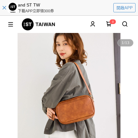
and ST TW
開啟APP
下載APP立即領300券
0
1
/
13