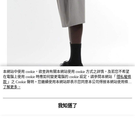
本網站中使用 cookie，欲查詢有關本網站使用 cookie 方式之詳情，及若您不希望
在電腦上使用 cookie 時應如何變更電腦的 cookie 設定，請參閱本網站「
隱私權條
款
」之 Cookie 聲明。您繼續使用本網站即表示您同意本公司得按本網站使用條款
之 Cookie 聲明使用 cookie。
了解更多 >
我知道了