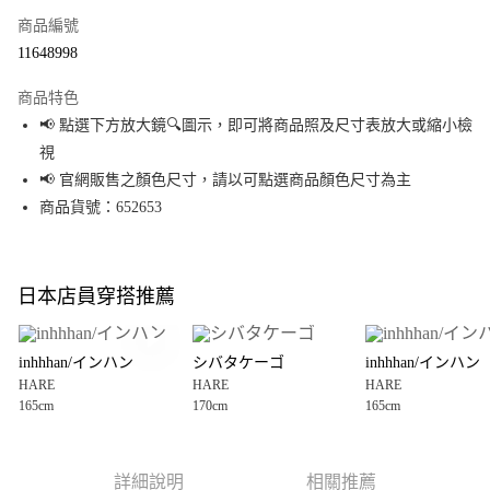
商品編號
超商取貨付款
11648998
LINE Pay
商品特色
Apple Pay
📢 點選下方放大鏡🔍圖示，即可將商品照及尺寸表放大或縮小檢
視
街口支付
📢 官網販售之顏色尺寸，請以可點選商品顏色尺寸為主
悠遊付
商品貨號：652653
Google Pay
全盈+PAY
日本店員穿搭推薦
大哥付你分期
相關說明
inhhhan/インハン
シバタケーゴ
inhhhan/インハン
【大哥付你分期使用說明】
HARE
HARE
HARE
AFTEE先享後付
1.本服務由台灣大哥大提供，台灣大哥大用戶可立即使用無須另外申請。
165cm
170cm
165cm
2.付款方式選擇「大哥付你分期」，訂單成立後會自動跳轉到大哥付的交易
相關說明
流程，驗證手機門號後，選擇欲分期的期數、繳款截止日，確認付款後即完
【關於「AFTEE先享後付」】
成交易。
AFTEE先享後付是「在收到商品之後才付款」的支付方式。 讓您購物簡單便
運送方式
3.實際核准額度、可分期數及費用金額請依後續交易確認頁面所載為準。
利好安心！
詳細說明
相關推薦