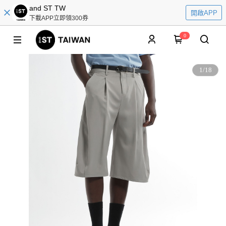
and ST TW
開啟APP
下載APP立即領300券
0
1
/
18