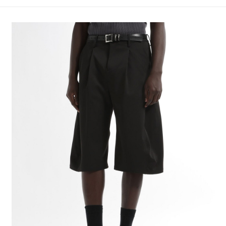
4.訂單成立30分鐘內，如未前往確認交易或遇審核未通過，訂單將自動取
１．簡單：不需註冊會員、不需綁卡、不需儲值。
全家 取貨付款
消。如遇「轉專審核」未通過狀況，表示未達大哥付你分期系統評分，恕無
２．便利：只要手機號碼，簡訊認證，即可結帳。
法說明評估內容。
每筆NT$80，滿NT$1,500(含以上)免運費
３．安心：先確認商品／服務後，再付款。
【繳款方式說明】
1.分期款項不併入電信帳單，「大哥付你分期」於每月結算日後寄送繳費提
付款後 全家取貨
【「AFTEE先享後付」結帳流程】
醒簡訊。
１．於結帳方式選擇「AFTEE先享後付」後，將跳轉至「AFTEE先享後付」
每筆NT$80，滿NT$1,500(含以上)免運費
2.透過簡訊連結打開帳單後，可選擇「超商條碼／台灣大直營門市／銀行轉
結帳頁面，進行簡訊認證並確認金額後，即可完成結帳。
帳／街口支付／iPASS MONEY」等通路繳費。
２．訂單成立數日內，您將收到繳費通知簡訊。
7-11 取貨付款
３．收到繳費通知簡訊後14天內，點擊此簡訊中的連結，可透過四大超商／
【注意事項】
每筆NT$80，滿NT$1,500(含以上)免運費
ATM／網路銀行／等多元方式進行付款，方視為交易完成。
1.本服務係由「台灣大哥大股份有限公司」（以下簡稱本公司）所提供，讓
※ 請注意：結帳手續完成當下不需立刻繳費，但若您需要取消訂單，請聯絡
用戶於交易時，得透過本服務購買商品或服務，並由商店將買賣／分期付款
付款後 7-11取貨
購買商品的店家。未經商家同意取消之訂單仍視為有效，需透過AFTEE先享
買賣價金債權讓與本公司後，依約使用本公司帳單繳交帳款。
後付繳納相關費用。
每筆NT$80，滿NT$1,500(含以上)免運費
2.基於同意付款使用「大哥付你分期」之契約關係目的，商店將以您的個人
※ 交易是否成功請以「AFTEE先享後付 」之結帳頁面顯示為準，若有關於
資料（包含姓名、電話或地址）提供予台灣大哥大進項蒐集、處理及利用，
是否繳費成功／繳費後需取消欲退款等相關疑問，請聯繫「AFTEE先享後付
宅配
由本公司與您本人進行分期帳單所需資料之確認、核對及更正。
客戶支援中心」
https://netprotections.freshdesk.com/support/home
3.完整用戶服務條款，請詳閱以下連結：
https://oppay.tw/userRule
每筆NT$80，滿NT$1,500(含以上)免運費
【注意事項】
１．透過由恩沛科技股份有限公司提供之「AFTEE先享後付」服務完成之交
易，需依本服務之必要範圍內提供個人資料，並將交易相關給付款項請求債
權轉讓予恩沛科技股份有限公司。
２．關於個人資料處理事宜，請瀏覽以下網址：
https://aftee.tw/terms/#terms3
３．未成年的使用者請事先徵得法定代理人或監護人之同意方可使用
「AFTEE先享後付」，若未經同意申辦者引起之損失，本公司不負相關責
任。