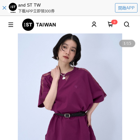
and ST TW
開啟APP
下載APP立即領300券
0
1
/
15