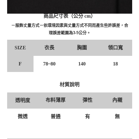
商品尺寸表（公分 cm）
－服飾丈量方式－依環境因素與丈量方式不同而產生些許誤差，合
理誤差範圍為3-5公分。
衣長
胸圍
領口寬
SIZE
F
78~80
140
18
材質說明
布料薄厚
彈性
內襯
透明度
普通
有
無
微透