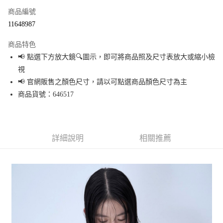
商品編號
超商取貨付款
11648987
LINE Pay
商品特色
Apple Pay
📢 點選下方放大鏡🔍圖示，即可將商品照及尺寸表放大或縮小檢
視
街口支付
📢 官網販售之顏色尺寸，請以可點選商品顏色尺寸為主
悠遊付
商品貨號：646517
Google Pay
全盈+PAY
詳細說明
相關推薦
大哥付你分期
相關說明
【大哥付你分期使用說明】
AFTEE先享後付
1.本服務由台灣大哥大提供，台灣大哥大用戶可立即使用無須另外申請。
2.付款方式選擇「大哥付你分期」，訂單成立後會自動跳轉到大哥付的交易
相關說明
流程，驗證手機門號後，選擇欲分期的期數、繳款截止日，確認付款後即完
【關於「AFTEE先享後付」】
成交易。
AFTEE先享後付是「在收到商品之後才付款」的支付方式。 讓您購物簡單便
運送方式
3.實際核准額度、可分期數及費用金額請依後續交易確認頁面所載為準。
利好安心！