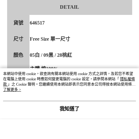
DETAIL
貨號
646517
尺寸
Free Size 單一尺寸
顏色
05白 / 09黑 / 28桃紅
主體 棉100%
材質成分
羅紋 棉56% 聚酯纖維44%
本網站中使用 cookie，欲查詢有關本網站使用 cookie 方式之詳情，及若您不希望
在電腦上使用 cookie 時應如何變更電腦的 cookie 設定，請參閱本網站「
隱私權條
款
」之 Cookie 聲明。您繼續使用本網站即表示您同意本公司得按本網站使用條款
產地
CHINA
之 Cookie 聲明使用 cookie。
了解更多 >
我知道了