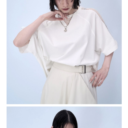
4.訂單成立30分鐘內，如未前往確認交易或遇審核未通過，訂單將自動取
１．簡單：不需註冊會員、不需綁卡、不需儲值。
全家 取貨付款
消。如遇「轉專審核」未通過狀況，表示未達大哥付你分期系統評分，恕無
２．便利：只要手機號碼，簡訊認證，即可結帳。
法說明評估內容。
每筆NT$80，滿NT$1,500(含以上)免運費
３．安心：先確認商品／服務後，再付款。
【繳款方式說明】
1.分期款項不併入電信帳單，「大哥付你分期」於每月結算日後寄送繳費提
付款後 全家取貨
【「AFTEE先享後付」結帳流程】
醒簡訊。
１．於結帳方式選擇「AFTEE先享後付」後，將跳轉至「AFTEE先享後付」
每筆NT$80，滿NT$1,500(含以上)免運費
2.透過簡訊連結打開帳單後，可選擇「超商條碼／台灣大直營門市／銀行轉
結帳頁面，進行簡訊認證並確認金額後，即可完成結帳。
帳／街口支付／iPASS MONEY」等通路繳費。
２．訂單成立數日內，您將收到繳費通知簡訊。
7-11 取貨付款
３．收到繳費通知簡訊後14天內，點擊此簡訊中的連結，可透過四大超商／
【注意事項】
每筆NT$80，滿NT$1,500(含以上)免運費
ATM／網路銀行／等多元方式進行付款，方視為交易完成。
1.本服務係由「台灣大哥大股份有限公司」（以下簡稱本公司）所提供，讓
※ 請注意：結帳手續完成當下不需立刻繳費，但若您需要取消訂單，請聯絡
用戶於交易時，得透過本服務購買商品或服務，並由商店將買賣／分期付款
付款後 7-11取貨
購買商品的店家。未經商家同意取消之訂單仍視為有效，需透過AFTEE先享
買賣價金債權讓與本公司後，依約使用本公司帳單繳交帳款。
後付繳納相關費用。
每筆NT$80，滿NT$1,500(含以上)免運費
2.基於同意付款使用「大哥付你分期」之契約關係目的，商店將以您的個人
※ 交易是否成功請以「AFTEE先享後付 」之結帳頁面顯示為準，若有關於
資料（包含姓名、電話或地址）提供予台灣大哥大進項蒐集、處理及利用，
是否繳費成功／繳費後需取消欲退款等相關疑問，請聯繫「AFTEE先享後付
宅配
由本公司與您本人進行分期帳單所需資料之確認、核對及更正。
客戶支援中心」
https://netprotections.freshdesk.com/support/home
3.完整用戶服務條款，請詳閱以下連結：
https://oppay.tw/userRule
每筆NT$80，滿NT$1,500(含以上)免運費
【注意事項】
１．透過由恩沛科技股份有限公司提供之「AFTEE先享後付」服務完成之交
易，需依本服務之必要範圍內提供個人資料，並將交易相關給付款項請求債
權轉讓予恩沛科技股份有限公司。
２．關於個人資料處理事宜，請瀏覽以下網址：
https://aftee.tw/terms/#terms3
３．未成年的使用者請事先徵得法定代理人或監護人之同意方可使用
「AFTEE先享後付」，若未經同意申辦者引起之損失，本公司不負相關責
任。