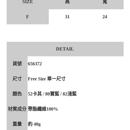
高
寬
SIZE
F
31
24
DETAIL
貨號
656372
尺寸
Free Size 單一尺寸
顏色
52卡其 / 80寶藍 / 82淺藍
材質成分
聚酯纖維100%
重量
約 40g