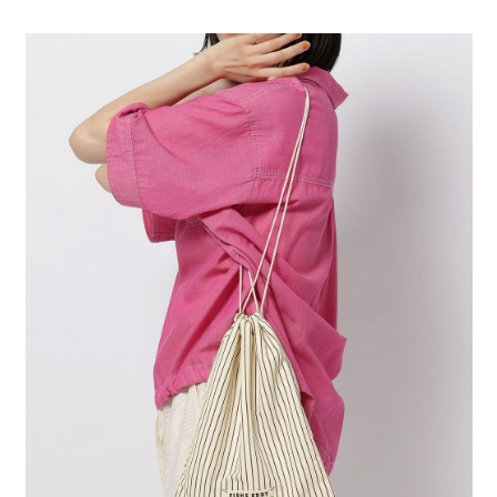
全家 取貨付款
消。如遇「轉專審核」未通過狀況，表示未達大哥付你分期系統評分，恕無
２．便利：只要手機號碼，簡訊認證，即可結帳。
法說明評估內容。
每筆NT$80，滿NT$1,500(含以上)免運費
３．安心：先確認商品／服務後，再付款。
【繳款方式說明】
1.分期款項不併入電信帳單，「大哥付你分期」於每月結算日後寄送繳費提
付款後 全家取貨
【「AFTEE先享後付」結帳流程】
醒簡訊。
１．於結帳方式選擇「AFTEE先享後付」後，將跳轉至「AFTEE先享後付」
每筆NT$80，滿NT$1,500(含以上)免運費
2.透過簡訊連結打開帳單後，可選擇「超商條碼／台灣大直營門市／銀行轉
結帳頁面，進行簡訊認證並確認金額後，即可完成結帳。
帳／街口支付／iPASS MONEY」等通路繳費。
２．訂單成立數日內，您將收到繳費通知簡訊。
7-11 取貨付款
３．收到繳費通知簡訊後14天內，點擊此簡訊中的連結，可透過四大超商／
【注意事項】
每筆NT$80，滿NT$1,500(含以上)免運費
ATM／網路銀行／等多元方式進行付款，方視為交易完成。
1.本服務係由「台灣大哥大股份有限公司」（以下簡稱本公司）所提供，讓
※ 請注意：結帳手續完成當下不需立刻繳費，但若您需要取消訂單，請聯絡
用戶於交易時，得透過本服務購買商品或服務，並由商店將買賣／分期付款
付款後 7-11取貨
購買商品的店家。未經商家同意取消之訂單仍視為有效，需透過AFTEE先享
買賣價金債權讓與本公司後，依約使用本公司帳單繳交帳款。
後付繳納相關費用。
每筆NT$80，滿NT$1,500(含以上)免運費
2.基於同意付款使用「大哥付你分期」之契約關係目的，商店將以您的個人
※ 交易是否成功請以「AFTEE先享後付 」之結帳頁面顯示為準，若有關於
資料（包含姓名、電話或地址）提供予台灣大哥大進項蒐集、處理及利用，
是否繳費成功／繳費後需取消欲退款等相關疑問，請聯繫「AFTEE先享後付
宅配
由本公司與您本人進行分期帳單所需資料之確認、核對及更正。
客戶支援中心」
https://netprotections.freshdesk.com/support/home
3.完整用戶服務條款，請詳閱以下連結：
https://oppay.tw/userRule
每筆NT$80，滿NT$1,500(含以上)免運費
【注意事項】
１．透過由恩沛科技股份有限公司提供之「AFTEE先享後付」服務完成之交
易，需依本服務之必要範圍內提供個人資料，並將交易相關給付款項請求債
權轉讓予恩沛科技股份有限公司。
２．關於個人資料處理事宜，請瀏覽以下網址：
https://aftee.tw/terms/#terms3
３．未成年的使用者請事先徵得法定代理人或監護人之同意方可使用
「AFTEE先享後付」，若未經同意申辦者引起之損失，本公司不負相關責
任。
４．使用「AFTEE先享後付」時，將依據個別帳號之用戶狀況，依本公司即