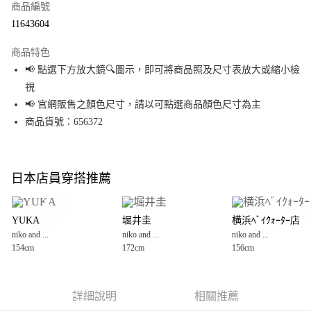
商品編號
超商取貨付款
11643604
LINE Pay
商品特色
Apple Pay
📢 點選下方放大鏡🔍圖示，即可將商品照及尺寸表放大或縮小檢
視
街口支付
📢 官網販售之顏色尺寸，請以可點選商品顏色尺寸為主
悠遊付
商品貨號：656372
Google Pay
全盈+PAY
日本店員穿搭推薦
大哥付你分期
相關說明
YUKA
堀井圭
横浜ﾍﾞｲｸｫｰﾀｰ店
【大哥付你分期使用說明】
niko and ...
niko and ...
niko and ...
AFTEE先享後付
1.本服務由台灣大哥大提供，台灣大哥大用戶可立即使用無須另外申請。
154cm
172cm
156cm
2.付款方式選擇「大哥付你分期」，訂單成立後會自動跳轉到大哥付的交易
相關說明
流程，驗證手機門號後，選擇欲分期的期數、繳款截止日，確認付款後即完
【關於「AFTEE先享後付」】
成交易。
AFTEE先享後付是「在收到商品之後才付款」的支付方式。 讓您購物簡單便
運送方式
3.實際核准額度、可分期數及費用金額請依後續交易確認頁面所載為準。
利好安心！
詳細說明
相關推薦
4.訂單成立30分鐘內，如未前往確認交易或遇審核未通過，訂單將自動取
１．簡單：不需註冊會員、不需綁卡、不需儲值。