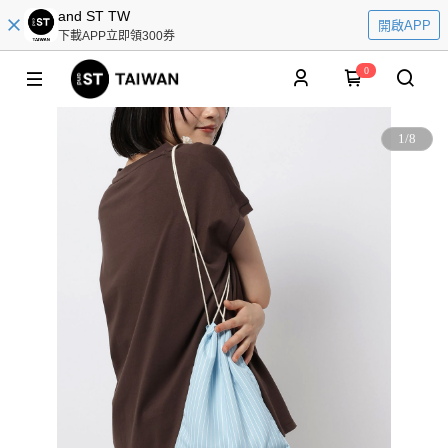
and ST TW
開啟APP
下載APP立即領300券
0
1
/
8