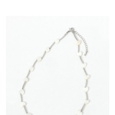
２．便利：只要手機號碼，簡訊認證，即可結帳。
法說明評估內容。
每筆NT$80，滿NT$888(含以上)免運費
３．安心：先確認商品／服務後，再付款。
【繳款方式說明】
1.分期款項不併入電信帳單，「大哥付你分期」於每月結算日後寄送繳費提
付款後 全家取貨
【「AFTEE先享後付」結帳流程】
醒簡訊。
１．於結帳方式選擇「AFTEE先享後付」後，將跳轉至「AFTEE先享後付」
每筆NT$80，滿NT$888(含以上)免運費
2.透過簡訊連結打開帳單後，可選擇「超商條碼／台灣大直營門市／銀行轉
結帳頁面，進行簡訊認證並確認金額後，即可完成結帳。
帳／街口支付／iPASS MONEY」等通路繳費。
２．訂單成立數日內，您將收到繳費通知簡訊。
7-11 取貨付款
３．收到繳費通知簡訊後14天內，點擊此簡訊中的連結，可透過四大超商／
【注意事項】
每筆NT$80，滿NT$1,500(含以上)免運費
ATM／網路銀行／等多元方式進行付款，方視為交易完成。
1.本服務係由「台灣大哥大股份有限公司」（以下簡稱本公司）所提供，讓
※ 請注意：結帳手續完成當下不需立刻繳費，但若您需要取消訂單，請聯絡
用戶於交易時，得透過本服務購買商品或服務，並由商店將買賣／分期付款
付款後 7-11取貨
購買商品的店家。未經商家同意取消之訂單仍視為有效，需透過AFTEE先享
買賣價金債權讓與本公司後，依約使用本公司帳單繳交帳款。
後付繳納相關費用。
每筆NT$80，滿NT$1,500(含以上)免運費
2.基於同意付款使用「大哥付你分期」之契約關係目的，商店將以您的個人
※ 交易是否成功請以「AFTEE先享後付 」之結帳頁面顯示為準，若有關於
資料（包含姓名、電話或地址）提供予台灣大哥大進項蒐集、處理及利用，
是否繳費成功／繳費後需取消欲退款等相關疑問，請聯繫「AFTEE先享後付
宅配
由本公司與您本人進行分期帳單所需資料之確認、核對及更正。
客戶支援中心」
https://netprotections.freshdesk.com/support/home
3.完整用戶服務條款，請詳閱以下連結：
https://oppay.tw/userRule
每筆NT$80，滿NT$1,500(含以上)免運費
【注意事項】
１．透過由恩沛科技股份有限公司提供之「AFTEE先享後付」服務完成之交
易，需依本服務之必要範圍內提供個人資料，並將交易相關給付款項請求債
權轉讓予恩沛科技股份有限公司。
２．關於個人資料處理事宜，請瀏覽以下網址：
https://aftee.tw/terms/#terms3
３．未成年的使用者請事先徵得法定代理人或監護人之同意方可使用
「AFTEE先享後付」，若未經同意申辦者引起之損失，本公司不負相關責
任。
４．使用「AFTEE先享後付」時，將依據個別帳號之用戶狀況，依本公司即