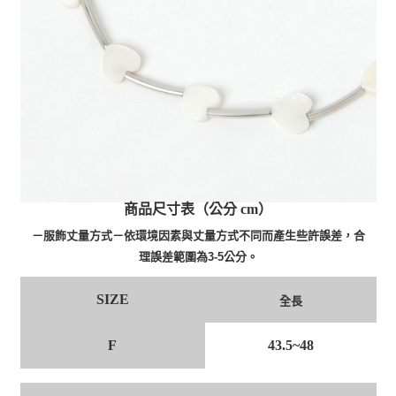
商品尺寸表（公分 cm）
－服飾丈量方式－依環境因素與丈量方式不同而產生些許誤差，合
理誤差範圍為3-5公分。
SIZE
全長
F
43.5~48