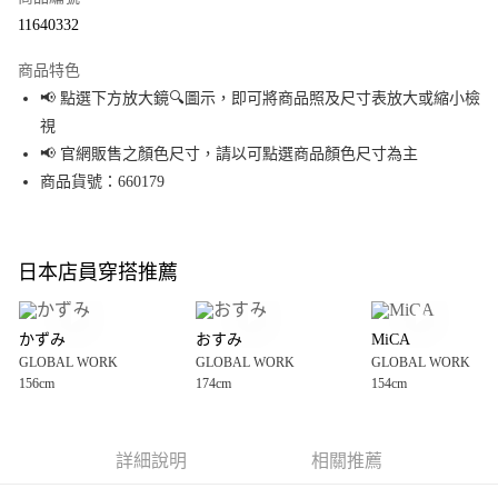
超商取貨付款
11640332
LINE Pay
商品特色
Apple Pay
📢 點選下方放大鏡🔍圖示，即可將商品照及尺寸表放大或縮小檢
視
街口支付
📢 官網販售之顏色尺寸，請以可點選商品顏色尺寸為主
悠遊付
商品貨號：660179
Google Pay
全盈+PAY
日本店員穿搭推薦
大哥付你分期
相關說明
かずみ
おすみ
MiCA
【大哥付你分期使用說明】
GLOBAL WORK
GLOBAL WORK
GLOBAL WORK
AFTEE先享後付
1.本服務由台灣大哥大提供，台灣大哥大用戶可立即使用無須另外申請。
156cm
174cm
154cm
2.付款方式選擇「大哥付你分期」，訂單成立後會自動跳轉到大哥付的交易
相關說明
流程，驗證手機門號後，選擇欲分期的期數、繳款截止日，確認付款後即完
【關於「AFTEE先享後付」】
成交易。
AFTEE先享後付是「在收到商品之後才付款」的支付方式。 讓您購物簡單便
運送方式
3.實際核准額度、可分期數及費用金額請依後續交易確認頁面所載為準。
利好安心！
詳細說明
相關推薦
4.訂單成立30分鐘內，如未前往確認交易或遇審核未通過，訂單將自動取
１．簡單：不需註冊會員、不需綁卡、不需儲值。
全家 取貨付款
消。如遇「轉專審核」未通過狀況，表示未達大哥付你分期系統評分，恕無