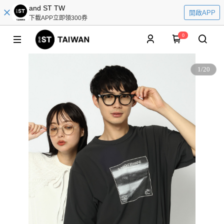
and ST TW
開啟APP
下載APP立即領300券
0
1
/
20