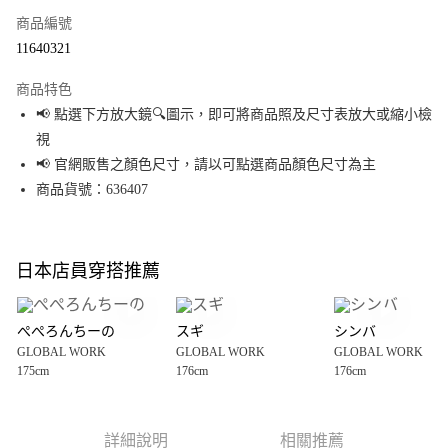
商品編號
超商取貨付款
11640321
LINE Pay
商品特色
Apple Pay
📢 點選下方放大鏡🔍圖示，即可將商品照及尺寸表放大或縮小檢
視
街口支付
📢 官網販售之顏色尺寸，請以可點選商品顏色尺寸為主
悠遊付
商品貨號：636407
Google Pay
全盈+PAY
日本店員穿搭推薦
大哥付你分期
相關說明
ぺぺろんちーの
スギ
シンバ
【大哥付你分期使用說明】
GLOBAL WORK
GLOBAL WORK
GLOBAL WORK
AFTEE先享後付
1.本服務由台灣大哥大提供，台灣大哥大用戶可立即使用無須另外申請。
175cm
176cm
176cm
2.付款方式選擇「大哥付你分期」，訂單成立後會自動跳轉到大哥付的交易
相關說明
流程，驗證手機門號後，選擇欲分期的期數、繳款截止日，確認付款後即完
【關於「AFTEE先享後付」】
成交易。
AFTEE先享後付是「在收到商品之後才付款」的支付方式。 讓您購物簡單便
運送方式
3.實際核准額度、可分期數及費用金額請依後續交易確認頁面所載為準。
利好安心！
詳細說明
相關推薦