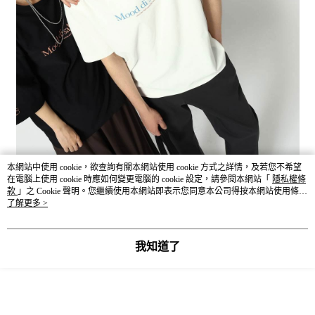
本網站中使用 cookie，欲查詢有關本網站使用 cookie 方式之詳情，及若您不希望
在電腦上使用 cookie 時應如何變更電腦的 cookie 設定，請參閱本網站「
隱私權條
款
」之 Cookie 聲明。您繼續使用本網站即表示您同意本公司得按本網站使用條款
之 Cookie 聲明使用 cookie。
了解更多 >
我知道了