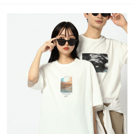
4.訂單成立30分鐘內，如未前往確認交易或遇審核未通過，訂單將自動取
１．簡單：不需註冊會員、不需綁卡、不需儲值。
全家 取貨付款
消。如遇「轉專審核」未通過狀況，表示未達大哥付你分期系統評分，恕無
２．便利：只要手機號碼，簡訊認證，即可結帳。
法說明評估內容。
每筆NT$80，滿NT$888(含以上)免運費
３．安心：先確認商品／服務後，再付款。
【繳款方式說明】
1.分期款項不併入電信帳單，「大哥付你分期」於每月結算日後寄送繳費提
付款後 全家取貨
【「AFTEE先享後付」結帳流程】
醒簡訊。
１．於結帳方式選擇「AFTEE先享後付」後，將跳轉至「AFTEE先享後付」
每筆NT$80，滿NT$888(含以上)免運費
2.透過簡訊連結打開帳單後，可選擇「超商條碼／台灣大直營門市／銀行轉
結帳頁面，進行簡訊認證並確認金額後，即可完成結帳。
帳／街口支付／iPASS MONEY」等通路繳費。
２．訂單成立數日內，您將收到繳費通知簡訊。
7-11 取貨付款
３．收到繳費通知簡訊後14天內，點擊此簡訊中的連結，可透過四大超商／
【注意事項】
每筆NT$80，滿NT$1,500(含以上)免運費
ATM／網路銀行／等多元方式進行付款，方視為交易完成。
1.本服務係由「台灣大哥大股份有限公司」（以下簡稱本公司）所提供，讓
※ 請注意：結帳手續完成當下不需立刻繳費，但若您需要取消訂單，請聯絡
用戶於交易時，得透過本服務購買商品或服務，並由商店將買賣／分期付款
付款後 7-11取貨
購買商品的店家。未經商家同意取消之訂單仍視為有效，需透過AFTEE先享
買賣價金債權讓與本公司後，依約使用本公司帳單繳交帳款。
後付繳納相關費用。
每筆NT$80，滿NT$1,500(含以上)免運費
2.基於同意付款使用「大哥付你分期」之契約關係目的，商店將以您的個人
※ 交易是否成功請以「AFTEE先享後付 」之結帳頁面顯示為準，若有關於
資料（包含姓名、電話或地址）提供予台灣大哥大進項蒐集、處理及利用，
是否繳費成功／繳費後需取消欲退款等相關疑問，請聯繫「AFTEE先享後付
宅配
由本公司與您本人進行分期帳單所需資料之確認、核對及更正。
客戶支援中心」
https://netprotections.freshdesk.com/support/home
3.完整用戶服務條款，請詳閱以下連結：
https://oppay.tw/userRule
每筆NT$80，滿NT$1,500(含以上)免運費
【注意事項】
１．透過由恩沛科技股份有限公司提供之「AFTEE先享後付」服務完成之交
易，需依本服務之必要範圍內提供個人資料，並將交易相關給付款項請求債
權轉讓予恩沛科技股份有限公司。
２．關於個人資料處理事宜，請瀏覽以下網址：
https://aftee.tw/terms/#terms3
３．未成年的使用者請事先徵得法定代理人或監護人之同意方可使用
「AFTEE先享後付」，若未經同意申辦者引起之損失，本公司不負相關責
任。