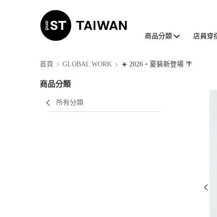
商品分類
店員穿
首頁
GLOBAL WORK
☀️ 2026・夏裝新登場 🌴
商品分類
所有分類