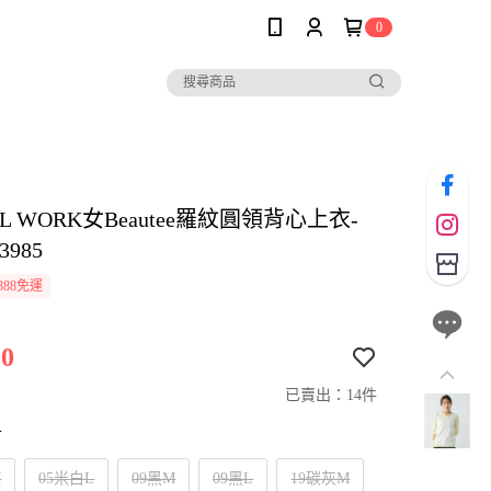
0
AL WORK女Beautee羅紋圓領背心上衣-
3985
888免運
0
已賣出：14件
寸
M
05米白L
09黑M
09黑L
19碳灰M