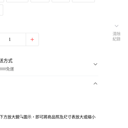
清除
紀錄
送方式
888免運
次付款
付款
點選下方放大鏡🔍圖示，即可將商品照及尺寸表放大或縮小