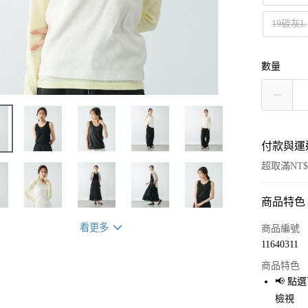
19碳灰L
數量
付款與運
超取滿NT$
商品特色
付款方式
信用卡一
看更多
商品編號
11640311
超商取貨
商品特色
LINE Pay
📢 
檢視
Apple Pay