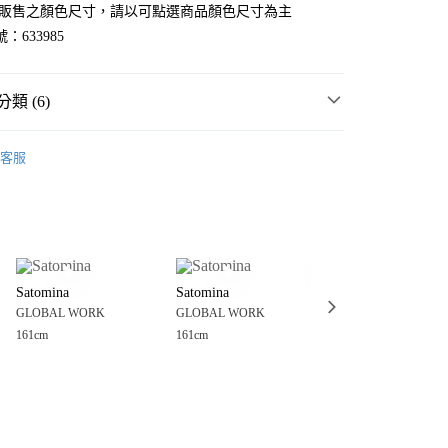
官網販售之顏色尺寸，請以可點選商品顏色尺寸為主
：633985
類 (6)
WORK
☀️ 2026・夏裝新登場 🌴
客服
MMER SALE ↘️
GLOBAL WORK
分期
・夏裝新登場 🌴
GLOBAL WORK
你分期使用說明】
享後付
由台灣大哥大提供，台灣大哥大用戶可立即使用無須另外申請。
衣
背心
式選擇「大哥付你分期」，訂單成立後會自動跳轉到大哥付的交易
WORK
女裝
上衣
背心
證手機門號後，選擇欲分期的期數、繳款截止日，確認付款後即
FTEE先享後付」】
。
Satomina
Satomina
Satomina
先享後付是「在收到商品之後才付款」的支付方式。 讓您購物簡單
WORK
🔥 FINAL SALE 3折起↘🈹
准額度、可分期數及費用金額請依後續交易確認頁面所載為準。
GLOBAL WORK
GLOBAL WORK
GLOBAL WORK
心！
立30分鐘內，如未前往確認交易或遇審核未通過，訂單將自動取
：不需註冊會員、不需綁卡、不需儲值。
161cm
161cm
161cm
「轉專審核」未通過狀況，表示未達大哥付你分期系統評分，恕
：只要手機號碼，簡訊認證，即可結帳。
付款
評估內容。
：先確認商品／服務後，再付款。
式說明】
0，滿NT$888(含以上)免運費
項不併入電信帳單，「大哥付你分期」於每月結算日後寄送繳費提
EE先享後付」結帳流程】
家取貨
方式選擇「AFTEE先享後付」後，將跳轉至「AFTEE先享後
訊連結打開帳單後，可選擇「超商條碼／台灣大直營門市／銀行轉
頁面，進行簡訊認證並確認金額後，即可完成結帳。