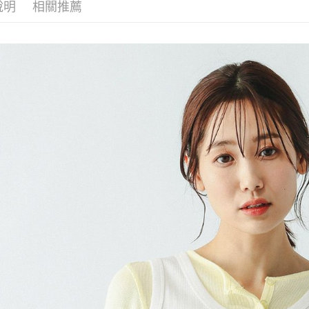
每筆NT$8
帳／街口支付
說明
相關推薦
２．訂單
３．收到繳
7-11 取貨
【注意事
／ATM／
1.本服務
※ 請注意
每筆NT$8
用戶於交
絡購買商品
款買賣價
先享後付
付款後 7-
2.基於同
※ 交易是
每筆NT$8
資料（包
是否繳費成
用，由本
付客戶支
宅配
3.完整用
【注意事
每筆NT$8
１．透過由
交易，需
求債權轉
２．關於
３．未成
「AFTE
任。
４．使用「
即時審查
結果請求
５．嚴禁
形，恩沛
動。