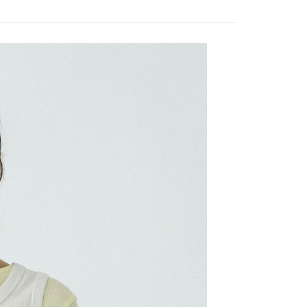
0，滿NT$888(含以上)免運費
／iPASS MONEY」等通路繳費。
成立數日內，您將收到繳費通知簡訊。
費通知簡訊後14天內，點擊此簡訊中的連結，可透過四大超商
付款
項】
網路銀行／等多元方式進行付款，方視為交易完成。
係由「台灣大哥大股份有限公司」（以下簡稱本公司）所提供，讓
：結帳手續完成當下不需立刻繳費，但若您需要取消訂單，請聯
0，滿NT$1,500(含以上)免運費
易時，得透過本服務購買商品或服務，並由商店將買賣／分期付
的店家。未經商家同意取消之訂單仍視為有效，需透過AFTEE
金債權讓與本公司後，依約使用本公司帳單繳交帳款。
繳納相關費用。
11取貨
意付款使用「大哥付你分期」之契約關係目的，商店將以您的個人
否成功請以「AFTEE先享後付 」之結帳頁面顯示為準，若有關於
0，滿NT$1,500(含以上)免運費
含姓名、電話或地址）提供予台灣大哥大進項蒐集、處理及利
功／繳費後需取消欲退款等相關疑問，請聯繫「AFTEE先享後
公司與您本人進行分期帳單所需資料之確認、核對及更正。
援中心」
https://netprotections.freshdesk.com/support/home
戶服務條款，請詳閱以下連結：
https://oppay.tw/userRule
項】
0，滿NT$1,500(含以上)免運費
恩沛科技股份有限公司提供之「AFTEE先享後付」服務完成之
依本服務之必要範圍內提供個人資料，並將交易相關給付款項請
讓予恩沛科技股份有限公司。
個人資料處理事宜，請瀏覽以下網址：
https://aftee.tw/terms/#terms3
年的使用者請事先徵得法定代理人或監護人之同意方可使用
E先享後付」，若未經同意申辦者引起之損失，本公司不負相關責
AFTEE先享後付」時，將依據個別帳號之用戶狀況，依本公司
核予不同之上限額度；若仍有額度不足之情形，本公司將視審查
用戶進行身份認證。
一人註冊多個帳號或使用他人資訊註冊。若發現惡意使用之情
科技股份有限公司將有權停止該用戶之使用額度並採取法律行