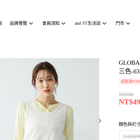
搭
品牌導覽
會員須知
and ST生活誌
門市
GLOB
三色-63
超取滿NT$
NT$590
NT$49
顏色與尺
05米白