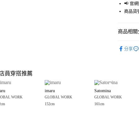
📢 
街口支付
商品貨號
悠遊付
商品相關分
Google Pay
全盈+PAY
GLOBAL 
分享
🈹 夏季 SU
大哥付你
相關說明
☀️ 2026
【大哥付
店員穿搭推薦
AFTEE先
1.本服務
女裝
上
2.付款方
相關說明
GLOBAL 
流程，驗
【關於「A
aru
imaru
Satomina
完成交易
AFTEE
GLOBAL 
3.實際核
OBAL WORK
GLOBAL WORK
GLOBAL WORK
便利好安
運送方式
4.訂單成
１．簡單
2cm
152cm
161cm
消。如遇
２．便利
全家 取貨
無法說明
３．安心
【繳款方
每筆NT$8
1.分期款
【「AFT
醒簡訊。
付款後 全
１．於結帳
2.透過簡
付」結帳