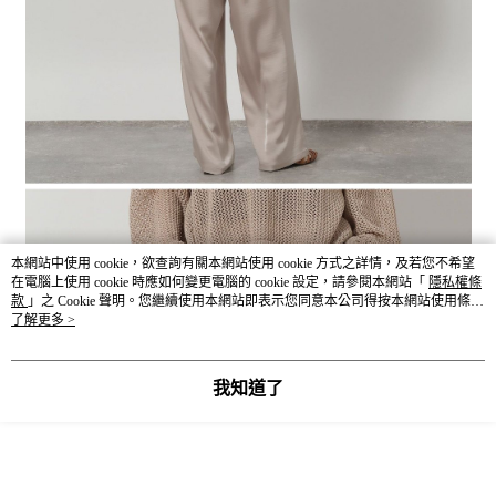
本網站中使用 cookie，欲查詢有關本網站使用 cookie 方式之詳情，及若您不希望
在電腦上使用 cookie 時應如何變更電腦的 cookie 設定，請參閱本網站「
隱私權條
款
」之 Cookie 聲明。您繼續使用本網站即表示您同意本公司得按本網站使用條款
之 Cookie 聲明使用 cookie。
了解更多 >
我知道了