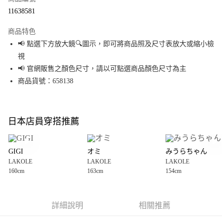
超商取貨付款
11638581
LINE Pay
商品特色
Apple Pay
📢 點選下方放大鏡🔍圖示，即可將商品照及尺寸表放大或縮小檢
視
街口支付
📢 官網販售之顏色尺寸，請以可點選商品顏色尺寸為主
悠遊付
商品貨號：658138
Google Pay
全盈+PAY
日本店員穿搭推薦
大哥付你分期
相關說明
GIGI
オミ
みうらちゃん
【大哥付你分期使用說明】
LAKOLE
LAKOLE
LAKOLE
AFTEE先享後付
1.本服務由台灣大哥大提供，台灣大哥大用戶可立即使用無須另外申請。
160cm
163cm
154cm
2.付款方式選擇「大哥付你分期」，訂單成立後會自動跳轉到大哥付的交易
相關說明
流程，驗證手機門號後，選擇欲分期的期數、繳款截止日，確認付款後即完
【關於「AFTEE先享後付」】
成交易。
AFTEE先享後付是「在收到商品之後才付款」的支付方式。 讓您購物簡單便
運送方式
3.實際核准額度、可分期數及費用金額請依後續交易確認頁面所載為準。
利好安心！
詳細說明
相關推薦
4.訂單成立30分鐘內，如未前往確認交易或遇審核未通過，訂單將自動取
１．簡單：不需註冊會員、不需綁卡、不需儲值。
全家 取貨付款
消。如遇「轉專審核」未通過狀況，表示未達大哥付你分期系統評分，恕無