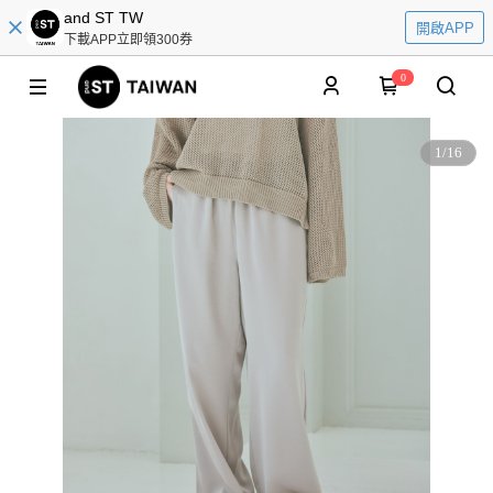
and ST TW
開啟APP
下載APP立即領300券
0
1
/
16