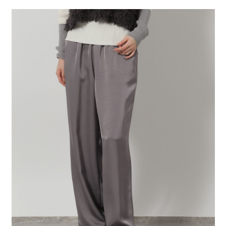
２．便利：只要手機號碼，簡訊認證，即可結帳。
法說明評估內容。
每筆NT$80，滿NT$1,500(含以上)免運費
３．安心：先確認商品／服務後，再付款。
【繳款方式說明】
1.分期款項不併入電信帳單，「大哥付你分期」於每月結算日後寄送繳費提
付款後 全家取貨
【「AFTEE先享後付」結帳流程】
醒簡訊。
１．於結帳方式選擇「AFTEE先享後付」後，將跳轉至「AFTEE先享後付」
每筆NT$80，滿NT$1,500(含以上)免運費
2.透過簡訊連結打開帳單後，可選擇「超商條碼／台灣大直營門市／銀行轉
結帳頁面，進行簡訊認證並確認金額後，即可完成結帳。
帳／街口支付／iPASS MONEY」等通路繳費。
２．訂單成立數日內，您將收到繳費通知簡訊。
7-11 取貨付款
３．收到繳費通知簡訊後14天內，點擊此簡訊中的連結，可透過四大超商／
【注意事項】
每筆NT$80，滿NT$1,500(含以上)免運費
ATM／網路銀行／等多元方式進行付款，方視為交易完成。
1.本服務係由「台灣大哥大股份有限公司」（以下簡稱本公司）所提供，讓
※ 請注意：結帳手續完成當下不需立刻繳費，但若您需要取消訂單，請聯絡
用戶於交易時，得透過本服務購買商品或服務，並由商店將買賣／分期付款
付款後 7-11取貨
購買商品的店家。未經商家同意取消之訂單仍視為有效，需透過AFTEE先享
買賣價金債權讓與本公司後，依約使用本公司帳單繳交帳款。
後付繳納相關費用。
每筆NT$80，滿NT$1,500(含以上)免運費
2.基於同意付款使用「大哥付你分期」之契約關係目的，商店將以您的個人
※ 交易是否成功請以「AFTEE先享後付 」之結帳頁面顯示為準，若有關於
資料（包含姓名、電話或地址）提供予台灣大哥大進項蒐集、處理及利用，
是否繳費成功／繳費後需取消欲退款等相關疑問，請聯繫「AFTEE先享後付
宅配
由本公司與您本人進行分期帳單所需資料之確認、核對及更正。
客戶支援中心」
https://netprotections.freshdesk.com/support/home
3.完整用戶服務條款，請詳閱以下連結：
https://oppay.tw/userRule
每筆NT$80，滿NT$1,500(含以上)免運費
【注意事項】
１．透過由恩沛科技股份有限公司提供之「AFTEE先享後付」服務完成之交
易，需依本服務之必要範圍內提供個人資料，並將交易相關給付款項請求債
權轉讓予恩沛科技股份有限公司。
２．關於個人資料處理事宜，請瀏覽以下網址：
https://aftee.tw/terms/#terms3
３．未成年的使用者請事先徵得法定代理人或監護人之同意方可使用
「AFTEE先享後付」，若未經同意申辦者引起之損失，本公司不負相關責
任。
４．使用「AFTEE先享後付」時，將依據個別帳號之用戶狀況，依本公司即