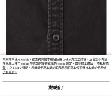
本網站中使用 cookie，欲查詢有關本網站使用 cookie 方式之詳情，及若您不希望
在電腦上使用 cookie 時應如何變更電腦的 cookie 設定，請參閱本網站「
隱私權條
商品尺寸表（公分 cm）
款
」之 Cookie 聲明。您繼續使用本網站即表示您同意本公司得按本網站使用條款
－服飾丈量方式－依環境因素與丈量方式不同而產生些許誤差，合
之 Cookie 聲明使用 cookie。
了解更多 >
理誤差範圍為3-5公分。
我知道了
SIZ
衣長
肩寬
胸圍
袖長
領圍
E
.5
M
74
55
124
56
33