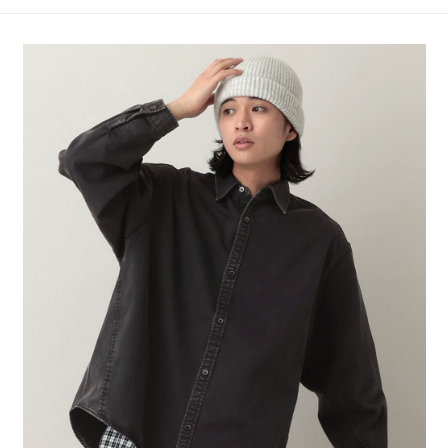
4.訂單成立30分鐘內，如未前往確認交易或遇審核未通過，訂單將自動取
１．簡單：不需註冊會員、不需綁卡、不需儲值。
全家 取貨付款
消。如遇「轉專審核」未通過狀況，表示未達大哥付你分期系統評分，恕無
２．便利：只要手機號碼，簡訊認證，即可結帳。
法說明評估內容。
每筆NT$80，滿NT$888(含以上)免運費
３．安心：先確認商品／服務後，再付款。
【繳款方式說明】
1.分期款項不併入電信帳單，「大哥付你分期」於每月結算日後寄送繳費提
付款後 全家取貨
【「AFTEE先享後付」結帳流程】
醒簡訊。
１．於結帳方式選擇「AFTEE先享後付」後，將跳轉至「AFTEE先享後付」
每筆NT$80，滿NT$888(含以上)免運費
2.透過簡訊連結打開帳單後，可選擇「超商條碼／台灣大直營門市／銀行轉
結帳頁面，進行簡訊認證並確認金額後，即可完成結帳。
帳／街口支付／iPASS MONEY」等通路繳費。
２．訂單成立數日內，您將收到繳費通知簡訊。
7-11 取貨付款
３．收到繳費通知簡訊後14天內，點擊此簡訊中的連結，可透過四大超商／
【注意事項】
每筆NT$80，滿NT$1,500(含以上)免運費
ATM／網路銀行／等多元方式進行付款，方視為交易完成。
1.本服務係由「台灣大哥大股份有限公司」（以下簡稱本公司）所提供，讓
※ 請注意：結帳手續完成當下不需立刻繳費，但若您需要取消訂單，請聯絡
用戶於交易時，得透過本服務購買商品或服務，並由商店將買賣／分期付款
付款後 7-11取貨
購買商品的店家。未經商家同意取消之訂單仍視為有效，需透過AFTEE先享
買賣價金債權讓與本公司後，依約使用本公司帳單繳交帳款。
後付繳納相關費用。
每筆NT$80，滿NT$1,500(含以上)免運費
2.基於同意付款使用「大哥付你分期」之契約關係目的，商店將以您的個人
※ 交易是否成功請以「AFTEE先享後付 」之結帳頁面顯示為準，若有關於
資料（包含姓名、電話或地址）提供予台灣大哥大進項蒐集、處理及利用，
是否繳費成功／繳費後需取消欲退款等相關疑問，請聯繫「AFTEE先享後付
宅配
由本公司與您本人進行分期帳單所需資料之確認、核對及更正。
客戶支援中心」
https://netprotections.freshdesk.com/support/home
3.完整用戶服務條款，請詳閱以下連結：
https://oppay.tw/userRule
每筆NT$80，滿NT$1,500(含以上)免運費
【注意事項】
１．透過由恩沛科技股份有限公司提供之「AFTEE先享後付」服務完成之交
易，需依本服務之必要範圍內提供個人資料，並將交易相關給付款項請求債
權轉讓予恩沛科技股份有限公司。
２．關於個人資料處理事宜，請瀏覽以下網址：
https://aftee.tw/terms/#terms3
３．未成年的使用者請事先徵得法定代理人或監護人之同意方可使用
「AFTEE先享後付」，若未經同意申辦者引起之損失，本公司不負相關責
任。