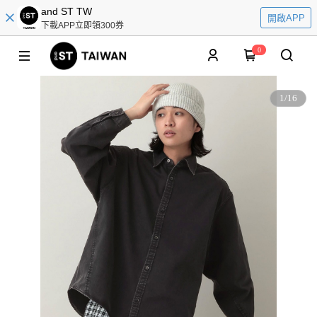
and ST TW
開啟APP
下載APP立即領300券
0
1
/
16