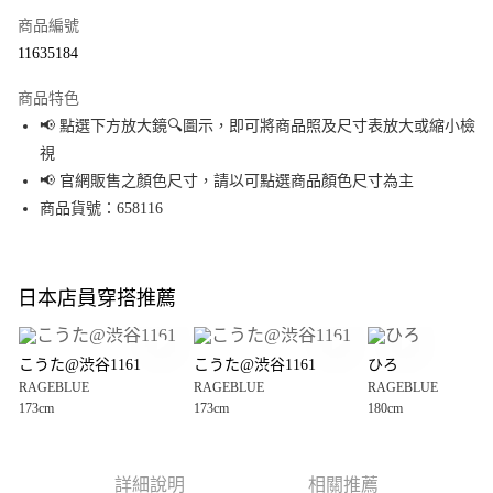
商品編號
超商取貨付款
11635184
LINE Pay
商品特色
Apple Pay
📢 點選下方放大鏡🔍圖示，即可將商品照及尺寸表放大或縮小檢
視
街口支付
📢 官網販售之顏色尺寸，請以可點選商品顏色尺寸為主
悠遊付
商品貨號：658116
Google Pay
全盈+PAY
日本店員穿搭推薦
大哥付你分期
相關說明
こうた@渋谷1161
こうた@渋谷1161
ひろ
【大哥付你分期使用說明】
RAGEBLUE
RAGEBLUE
RAGEBLUE
AFTEE先享後付
1.本服務由台灣大哥大提供，台灣大哥大用戶可立即使用無須另外申請。
173cm
173cm
180cm
2.付款方式選擇「大哥付你分期」，訂單成立後會自動跳轉到大哥付的交易
相關說明
流程，驗證手機門號後，選擇欲分期的期數、繳款截止日，確認付款後即完
【關於「AFTEE先享後付」】
成交易。
AFTEE先享後付是「在收到商品之後才付款」的支付方式。 讓您購物簡單便
運送方式
3.實際核准額度、可分期數及費用金額請依後續交易確認頁面所載為準。
利好安心！
詳細說明
相關推薦