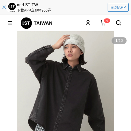
and ST TW
開啟APP
下載APP立即領300券
0
1
/
16