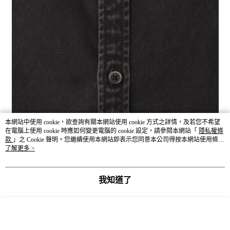
本網站中使用 cookie，欲查詢有關本網站使用 cookie 方式之詳情，及若您不希望
在電腦上使用 cookie 時應如何變更電腦的 cookie 設定，請參閱本網站「
隱私權條
商品尺寸表（公分 cm）
款
」之 Cookie 聲明。您繼續使用本網站即表示您同意本公司得按本網站使用條款
－服飾丈量方式－依環境因素與丈量方式不同而產生些許誤差，合
之 Cookie 聲明使用 cookie。
了解更多 >
理誤差範圍為3-5公分。
我知道了
SIZ
衣長
肩寬
胸圍
袖長
領圍
E
.5
M
74
55
124
56
33