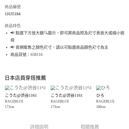
商品編號
超商取貨付款
11635184
LINE Pay
商品特色
Apple Pay
📢 點選下方放大鏡🔍圖示，即可將商品照及尺寸表放大或縮小檢
視
街口支付
📢 官網販售之顏色尺寸，請以可點選商品顏色尺寸為主
悠遊付
商品貨號：658116
Google Pay
全盈+PAY
日本店員穿搭推薦
大哥付你分期
相關說明
こうた@渋谷1161
こうた@渋谷1161
ひろ
【大哥付你分期使用說明】
RAGEBLUE
RAGEBLUE
RAGEBLUE
AFTEE先享後付
1.本服務由台灣大哥大提供，台灣大哥大用戶可立即使用無須另外申請。
173cm
173cm
180cm
2.付款方式選擇「大哥付你分期」，訂單成立後會自動跳轉到大哥付的交易
相關說明
流程，驗證手機門號後，選擇欲分期的期數、繳款截止日，確認付款後即完
【關於「AFTEE先享後付」】
成交易。
AFTEE先享後付是「在收到商品之後才付款」的支付方式。 讓您購物簡單便
運送方式
3.實際核准額度、可分期數及費用金額請依後續交易確認頁面所載為準。
利好安心！
詳細說明
相關推薦