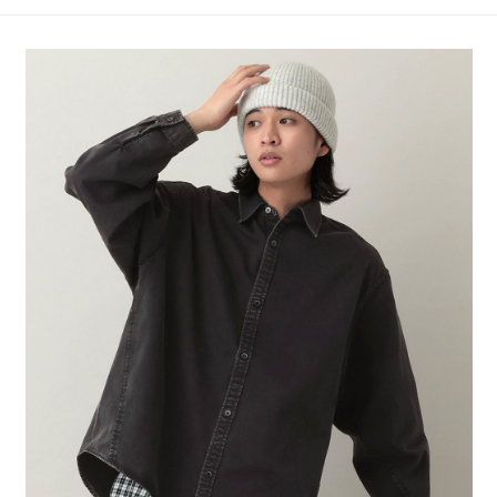
4.訂單成立30分鐘內，如未前往確認交易或遇審核未通過，訂單將自動取
１．簡單：不需註冊會員、不需綁卡、不需儲值。
全家 取貨付款
消。如遇「轉專審核」未通過狀況，表示未達大哥付你分期系統評分，恕無
２．便利：只要手機號碼，簡訊認證，即可結帳。
法說明評估內容。
每筆NT$80，滿NT$888(含以上)免運費
３．安心：先確認商品／服務後，再付款。
【繳款方式說明】
1.分期款項不併入電信帳單，「大哥付你分期」於每月結算日後寄送繳費提
付款後 全家取貨
【「AFTEE先享後付」結帳流程】
醒簡訊。
１．於結帳方式選擇「AFTEE先享後付」後，將跳轉至「AFTEE先享後付」
每筆NT$80，滿NT$888(含以上)免運費
2.透過簡訊連結打開帳單後，可選擇「超商條碼／台灣大直營門市／銀行轉
結帳頁面，進行簡訊認證並確認金額後，即可完成結帳。
帳／街口支付／iPASS MONEY」等通路繳費。
２．訂單成立數日內，您將收到繳費通知簡訊。
7-11 取貨付款
３．收到繳費通知簡訊後14天內，點擊此簡訊中的連結，可透過四大超商／
【注意事項】
每筆NT$80，滿NT$1,500(含以上)免運費
ATM／網路銀行／等多元方式進行付款，方視為交易完成。
1.本服務係由「台灣大哥大股份有限公司」（以下簡稱本公司）所提供，讓
※ 請注意：結帳手續完成當下不需立刻繳費，但若您需要取消訂單，請聯絡
用戶於交易時，得透過本服務購買商品或服務，並由商店將買賣／分期付款
付款後 7-11取貨
購買商品的店家。未經商家同意取消之訂單仍視為有效，需透過AFTEE先享
買賣價金債權讓與本公司後，依約使用本公司帳單繳交帳款。
後付繳納相關費用。
每筆NT$80，滿NT$1,500(含以上)免運費
2.基於同意付款使用「大哥付你分期」之契約關係目的，商店將以您的個人
※ 交易是否成功請以「AFTEE先享後付 」之結帳頁面顯示為準，若有關於
資料（包含姓名、電話或地址）提供予台灣大哥大進項蒐集、處理及利用，
是否繳費成功／繳費後需取消欲退款等相關疑問，請聯繫「AFTEE先享後付
宅配
由本公司與您本人進行分期帳單所需資料之確認、核對及更正。
客戶支援中心」
https://netprotections.freshdesk.com/support/home
3.完整用戶服務條款，請詳閱以下連結：
https://oppay.tw/userRule
每筆NT$80，滿NT$1,500(含以上)免運費
【注意事項】
１．透過由恩沛科技股份有限公司提供之「AFTEE先享後付」服務完成之交
易，需依本服務之必要範圍內提供個人資料，並將交易相關給付款項請求債
權轉讓予恩沛科技股份有限公司。
２．關於個人資料處理事宜，請瀏覽以下網址：
https://aftee.tw/terms/#terms3
３．未成年的使用者請事先徵得法定代理人或監護人之同意方可使用
「AFTEE先享後付」，若未經同意申辦者引起之損失，本公司不負相關責
任。