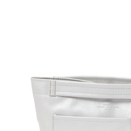
款買賣價
先享後付
付款後 7-
2.基於同
※ 交易是
每筆NT$8
資料（包
是否繳費成
用，由本
付客戶支
宅配
3.完整用
【注意事
每筆NT$8
１．透過由
交易，需
求債權轉
２．關於
３．未成
「AFTE
任。
４．使用「
即時審查
結果請求
５．嚴禁
形，恩沛
動。