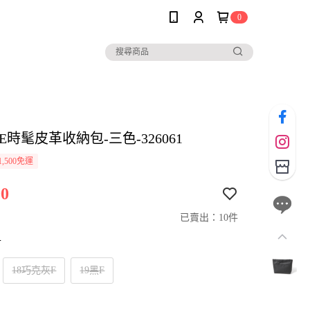
0
LE時髦皮革收納包-三色-326061
,500免運
0
已賣出：10件
寸
18巧克灰F
19黑F