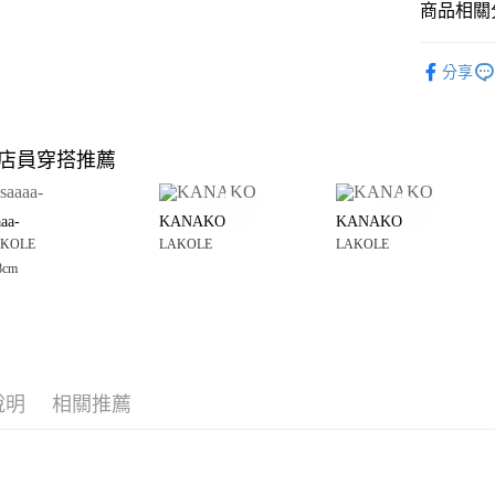
商品相關分
Google Pay
全盈+PAY
LAKOLE
分享
☀️ 2026
大哥付你
相關說明
【大哥付
店員穿搭推薦
AFTEE先
1.本服務
2.付款方
相關說明
流程，驗
【關於「A
aaa-
KANAKO
KANAKO
完成交易
AFTEE
3.實際核
KOLE
LAKOLE
LAKOLE
便利好安
運送方式
4.訂單成
１．簡單
8cm
消。如遇
２．便利
全家 取貨
無法說明
３．安心
【繳款方
每筆NT$8
1.分期款
【「AFT
醒簡訊。
付款後 全
１．於結帳
2.透過簡
付」結帳
每筆NT$8
帳／街口支付
說明
相關推薦
２．訂單
３．收到繳
7-11 取貨
【注意事
／ATM／
1.本服務
※ 請注意
每筆NT$8
用戶於交
絡購買商品