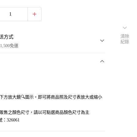
清除
送方式
紀錄
1,500免運
次付款
付款
點選下方放大鏡🔍圖示，即可將商品照及尺寸表放大或縮小
官網販售之顏色尺寸，請以可點選商品顏色尺寸為主
：326061