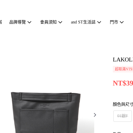
搭
品牌導覽
會員須知
and ST生活誌
門市
LAKO
超取滿NT$1
NT$39
顏色與尺
01銀F