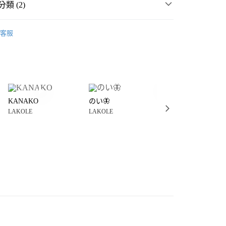
類 (2)
☀️ 2026・夏裝新登場 🌴
客服
・夏裝新登場 🌴
LAKOLE
分期
你分期使用說明】
享後付
由台灣大哥大提供，台灣大哥大用戶可立即使用無須另外申請。
式選擇「大哥付你分期」，訂單成立後會自動跳轉到大哥付的交易
證手機門號後，選擇欲分期的期數、繳款截止日，確認付款後即
FTEE先享後付」】
。
KANAKO
のい🦋
LKｲｵﾝﾓｰﾙ天童
先享後付是「在收到商品之後才付款」的支付方式。 讓您購物簡單
准額度、可分期數及費用金額請依後續交易確認頁面所載為準。
LAKOLE
LAKOLE
LAKOLE
心！
立30分鐘內，如未前往確認交易或遇審核未通過，訂單將自動取
：不需註冊會員、不需綁卡、不需儲值。
「轉專審核」未通過狀況，表示未達大哥付你分期系統評分，恕
：只要手機號碼，簡訊認證，即可結帳。
付款
評估內容。
：先確認商品／服務後，再付款。
式說明】
0，滿NT$1,500(含以上)免運費
項不併入電信帳單，「大哥付你分期」於每月結算日後寄送繳費提
EE先享後付」結帳流程】
家取貨
方式選擇「AFTEE先享後付」後，將跳轉至「AFTEE先享後
訊連結打開帳單後，可選擇「超商條碼／台灣大直營門市／銀行轉
頁面，進行簡訊認證並確認金額後，即可完成結帳。
0，滿NT$1,500(含以上)免運費
／iPASS MONEY」等通路繳費。
成立數日內，您將收到繳費通知簡訊。
費通知簡訊後14天內，點擊此簡訊中的連結，可透過四大超商
付款
項】
網路銀行／等多元方式進行付款，方視為交易完成。
係由「台灣大哥大股份有限公司」（以下簡稱本公司）所提供，讓
：結帳手續完成當下不需立刻繳費，但若您需要取消訂單，請聯
0，滿NT$1,500(含以上)免運費
易時，得透過本服務購買商品或服務，並由商店將買賣／分期付
的店家。未經商家同意取消之訂單仍視為有效，需透過AFTEE