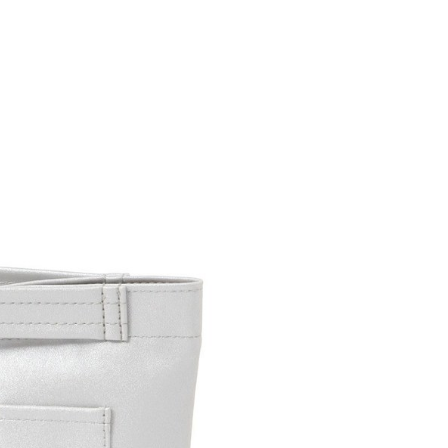
金債權讓與本公司後，依約使用本公司帳單繳交帳款。
繳納相關費用。
11取貨
意付款使用「大哥付你分期」之契約關係目的，商店將以您的個人
否成功請以「AFTEE先享後付 」之結帳頁面顯示為準，若有關於
0，滿NT$1,500(含以上)免運費
含姓名、電話或地址）提供予台灣大哥大進項蒐集、處理及利
功／繳費後需取消欲退款等相關疑問，請聯繫「AFTEE先享後
公司與您本人進行分期帳單所需資料之確認、核對及更正。
援中心」
https://netprotections.freshdesk.com/support/home
戶服務條款，請詳閱以下連結：
https://oppay.tw/userRule
項】
0，滿NT$1,500(含以上)免運費
恩沛科技股份有限公司提供之「AFTEE先享後付」服務完成之
依本服務之必要範圍內提供個人資料，並將交易相關給付款項請
讓予恩沛科技股份有限公司。
個人資料處理事宜，請瀏覽以下網址：
https://aftee.tw/terms/#terms3
年的使用者請事先徵得法定代理人或監護人之同意方可使用
E先享後付」，若未經同意申辦者引起之損失，本公司不負相關責
AFTEE先享後付」時，將依據個別帳號之用戶狀況，依本公司
核予不同之上限額度；若仍有額度不足之情形，本公司將視審查
用戶進行身份認證。
一人註冊多個帳號或使用他人資訊註冊。若發現惡意使用之情
科技股份有限公司將有權停止該用戶之使用額度並採取法律行