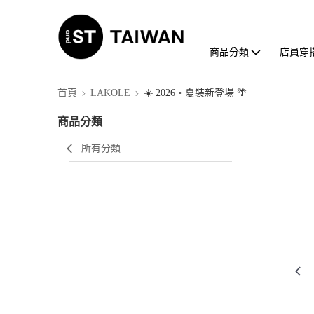
商品分類
店員穿
首頁
LAKOLE
☀️ 2026・夏裝新登場 🌴
商品分類
所有分類