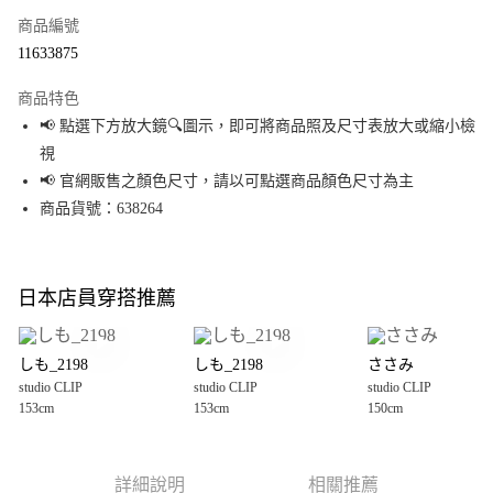
商品編號
超商取貨付款
11633875
LINE Pay
商品特色
Apple Pay
📢 點選下方放大鏡🔍圖示，即可將商品照及尺寸表放大或縮小檢
視
街口支付
📢 官網販售之顏色尺寸，請以可點選商品顏色尺寸為主
悠遊付
商品貨號：638264
Google Pay
全盈+PAY
日本店員穿搭推薦
大哥付你分期
相關說明
しも_2198
しも_2198
ささみ
【大哥付你分期使用說明】
studio CLIP
studio CLIP
studio CLIP
AFTEE先享後付
1.本服務由台灣大哥大提供，台灣大哥大用戶可立即使用無須另外申請。
153cm
153cm
150cm
2.付款方式選擇「大哥付你分期」，訂單成立後會自動跳轉到大哥付的交易
相關說明
流程，驗證手機門號後，選擇欲分期的期數、繳款截止日，確認付款後即完
【關於「AFTEE先享後付」】
成交易。
AFTEE先享後付是「在收到商品之後才付款」的支付方式。 讓您購物簡單便
運送方式
3.實際核准額度、可分期數及費用金額請依後續交易確認頁面所載為準。
利好安心！
詳細說明
相關推薦