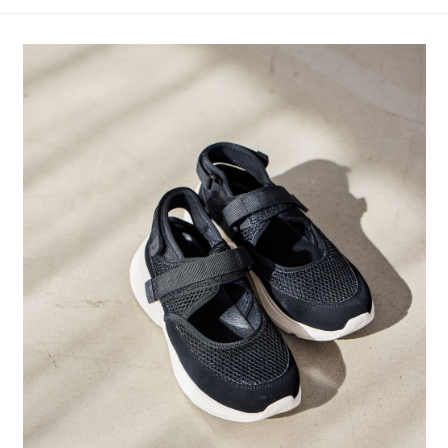
4.訂單成立30分鐘內，如未前往確認交易或遇審核未通過，訂單將自動取
１．簡單：不需註冊會員、不需綁卡、不需儲值。
全家 取貨付款
消。如遇「轉專審核」未通過狀況，表示未達大哥付你分期系統評分，恕無
２．便利：只要手機號碼，簡訊認證，即可結帳。
法說明評估內容。
每筆NT$80，滿NT$888(含以上)免運費
３．安心：先確認商品／服務後，再付款。
【繳款方式說明】
1.分期款項不併入電信帳單，「大哥付你分期」於每月結算日後寄送繳費提
付款後 全家取貨
【「AFTEE先享後付」結帳流程】
醒簡訊。
１．於結帳方式選擇「AFTEE先享後付」後，將跳轉至「AFTEE先享後付」
每筆NT$80，滿NT$888(含以上)免運費
2.透過簡訊連結打開帳單後，可選擇「超商條碼／台灣大直營門市／銀行轉
結帳頁面，進行簡訊認證並確認金額後，即可完成結帳。
帳／街口支付／iPASS MONEY」等通路繳費。
２．訂單成立數日內，您將收到繳費通知簡訊。
7-11 取貨付款
３．收到繳費通知簡訊後14天內，點擊此簡訊中的連結，可透過四大超商／
【注意事項】
每筆NT$80，滿NT$1,500(含以上)免運費
ATM／網路銀行／等多元方式進行付款，方視為交易完成。
1.本服務係由「台灣大哥大股份有限公司」（以下簡稱本公司）所提供，讓
※ 請注意：結帳手續完成當下不需立刻繳費，但若您需要取消訂單，請聯絡
用戶於交易時，得透過本服務購買商品或服務，並由商店將買賣／分期付款
付款後 7-11取貨
購買商品的店家。未經商家同意取消之訂單仍視為有效，需透過AFTEE先享
買賣價金債權讓與本公司後，依約使用本公司帳單繳交帳款。
後付繳納相關費用。
每筆NT$80，滿NT$1,500(含以上)免運費
2.基於同意付款使用「大哥付你分期」之契約關係目的，商店將以您的個人
※ 交易是否成功請以「AFTEE先享後付 」之結帳頁面顯示為準，若有關於
資料（包含姓名、電話或地址）提供予台灣大哥大進項蒐集、處理及利用，
是否繳費成功／繳費後需取消欲退款等相關疑問，請聯繫「AFTEE先享後付
宅配
由本公司與您本人進行分期帳單所需資料之確認、核對及更正。
客戶支援中心」
https://netprotections.freshdesk.com/support/home
3.完整用戶服務條款，請詳閱以下連結：
https://oppay.tw/userRule
每筆NT$80，滿NT$1,500(含以上)免運費
【注意事項】
１．透過由恩沛科技股份有限公司提供之「AFTEE先享後付」服務完成之交
易，需依本服務之必要範圍內提供個人資料，並將交易相關給付款項請求債
權轉讓予恩沛科技股份有限公司。
２．關於個人資料處理事宜，請瀏覽以下網址：
https://aftee.tw/terms/#terms3
３．未成年的使用者請事先徵得法定代理人或監護人之同意方可使用
「AFTEE先享後付」，若未經同意申辦者引起之損失，本公司不負相關責
任。