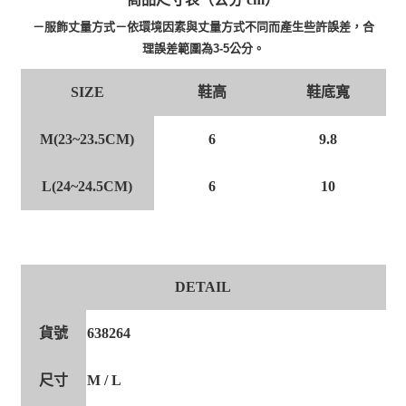
－服飾丈量方式－依環境因素與丈量方式不同而產生些許誤差，合
理誤差範圍為3-5公分。
鞋高
鞋底寬
SIZE
M(23~23.5CM)
6
9.8
L(24~24.5CM)
6
10
DETAIL
貨號
638264
尺寸
M / L