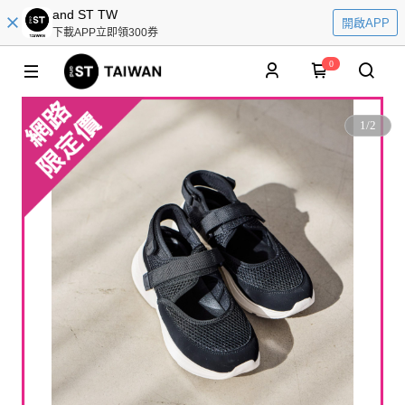
and ST TW
開啟APP
下載APP立即領300券
0
1
/
2