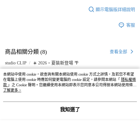
顯示電腦版詳細說明
客服
商品相關分類 (8)
查看全部
studio CLIP
☀️ 2026・夏裝新登場 🌴
💥網路限定價🎉
studio CLIP
本網站中使用 cookie，欲查詢有關本網站使用 cookie 方式之詳情，及若您不希望
在電腦上使用 cookie 時應如何變更電腦的 cookie 設定，請參閱本網站「
隱私權條
款
」之 Cookie 聲明。您繼續使用本網站即表示您同意本公司得按本網站使用條款
本分類熱銷
全站排行
之 Cookie 聲明使用 cookie。
了解更多 >
我知道了
熱門標籤