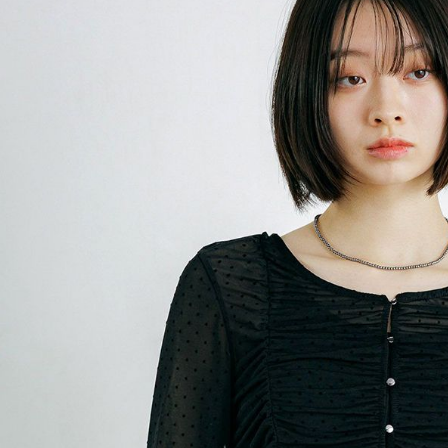
款買賣價
先享後付
付款後 7-
2.基於同
※ 交易是
每筆NT$8
資料（包
是否繳費成
用，由本
付客戶支
宅配
3.完整用
【注意事
每筆NT$8
１．透過由
交易，需
求債權轉
２．關於
３．未成
「AFTE
任。
４．使用「
即時審查
結果請求
５．嚴禁
形，恩沛
動。