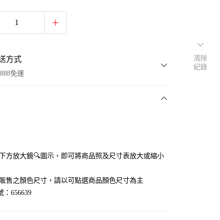
清除
送方式
紀錄
888免運
次付款
付款
點選下方放大鏡🔍圖示，即可將商品照及尺寸表放大或縮小
官網販售之顏色尺寸，請以可點選商品顏色尺寸為主
：656639