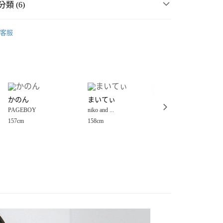
類 (6)
☀️ 2026・夏裝新登場 🌴
客服
MMER SALE ↘️
PAGEBOY
分期
・夏裝新登場 🌴
PAGEBOY
你分期使用說明】
享後付
由台灣大哥大提供，台灣大哥大用戶可立即使用無須另外申請。
套
針織外套、罩衫
式選擇「大哥付你分期」，訂單成立後會自動跳轉到大哥付的交易
女裝
外套
證手機門號後，選擇欲分期的期數、繳款截止日，確認付款後即
FTEE先享後付」】
。
かのん
まいてぃ
ことぴ
先享後付是「在收到商品之後才付款」的支付方式。 讓您購物簡單
🌷LAST SALE MAX50%OFF 🈹
准額度、可分期數及費用金額請依後續交易確認頁面所載為準。
PAGEBOY
niko and ...
PAGEBOY
心！
立30分鐘內，如未前往確認交易或遇審核未通過，訂單將自動取
：不需註冊會員、不需綁卡、不需儲值。
157cm
158cm
160cm
「轉專審核」未通過狀況，表示未達大哥付你分期系統評分，恕
：只要手機號碼，簡訊認證，即可結帳。
付款
評估內容。
：先確認商品／服務後，再付款。
式說明】
0，滿NT$888(含以上)免運費
項不併入電信帳單，「大哥付你分期」於每月結算日後寄送繳費提
EE先享後付」結帳流程】
家取貨
方式選擇「AFTEE先享後付」後，將跳轉至「AFTEE先享後
訊連結打開帳單後，可選擇「超商條碼／台灣大直營門市／銀行轉
頁面，進行簡訊認證並確認金額後，即可完成結帳。
0，滿NT$888(含以上)免運費
／iPASS MONEY」等通路繳費。
成立數日內，您將收到繳費通知簡訊。
費通知簡訊後14天內，點擊此簡訊中的連結，可透過四大超商
付款
項】
網路銀行／等多元方式進行付款，方視為交易完成。
係由「台灣大哥大股份有限公司」（以下簡稱本公司）所提供，讓
：結帳手續完成當下不需立刻繳費，但若您需要取消訂單，請聯
0，滿NT$1,500(含以上)免運費
易時，得透過本服務購買商品或服務，並由商店將買賣／分期付
的店家。未經商家同意取消之訂單仍視為有效，需透過AFTEE