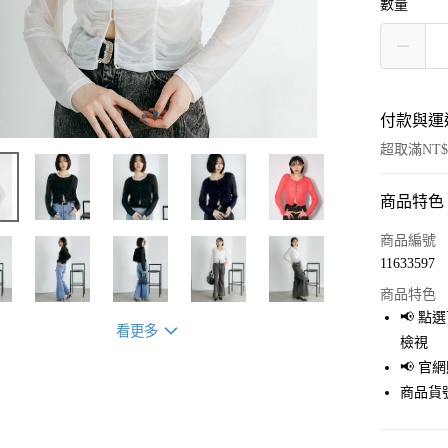
數量
付款與運
超取滿NT$
商品特色
付款方式
信用卡一
商品編號
11633597
超商取貨
商品特色
LINE Pay
📢 
看更多
檢視
Apple Pay
📢 
街口支付
商品貨號
悠遊付