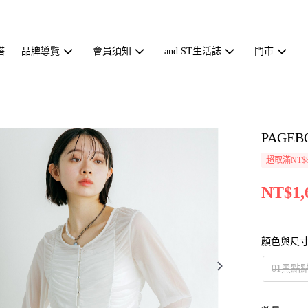
搭
品牌導覽
會員須知
and ST生活誌
門市
PAGE
超取滿NT$
NT$1,
顏色與尺
01黑點