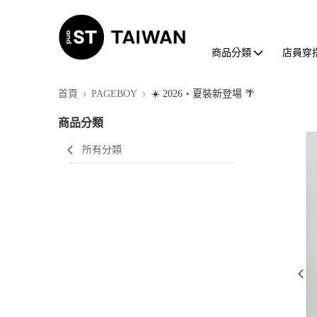
商品分類
店員穿
首頁
PAGEBOY
☀️ 2026・夏裝新登場 🌴
商品分類
所有分類