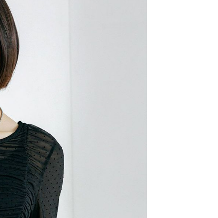
金債權讓與本公司後，依約使用本公司帳單繳交帳款。
繳納相關費用。
11取貨
意付款使用「大哥付你分期」之契約關係目的，商店將以您的個人
否成功請以「AFTEE先享後付 」之結帳頁面顯示為準，若有關於
0，滿NT$1,500(含以上)免運費
含姓名、電話或地址）提供予台灣大哥大進項蒐集、處理及利
功／繳費後需取消欲退款等相關疑問，請聯繫「AFTEE先享後
公司與您本人進行分期帳單所需資料之確認、核對及更正。
援中心」
https://netprotections.freshdesk.com/support/home
戶服務條款，請詳閱以下連結：
https://oppay.tw/userRule
項】
0，滿NT$1,500(含以上)免運費
恩沛科技股份有限公司提供之「AFTEE先享後付」服務完成之
依本服務之必要範圍內提供個人資料，並將交易相關給付款項請
讓予恩沛科技股份有限公司。
個人資料處理事宜，請瀏覽以下網址：
https://aftee.tw/terms/#terms3
年的使用者請事先徵得法定代理人或監護人之同意方可使用
E先享後付」，若未經同意申辦者引起之損失，本公司不負相關責
AFTEE先享後付」時，將依據個別帳號之用戶狀況，依本公司
核予不同之上限額度；若仍有額度不足之情形，本公司將視審查
用戶進行身份認證。
一人註冊多個帳號或使用他人資訊註冊。若發現惡意使用之情
科技股份有限公司將有權停止該用戶之使用額度並採取法律行