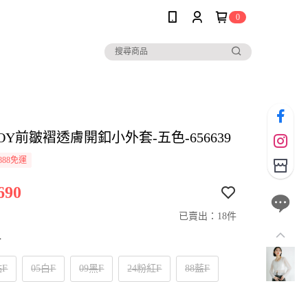
0
BOY前皺褶透膚開釦小外套-五色-656639
888免運
690
已賣出：18件
寸
點F
05白F
09黑F
24粉紅F
88藍F