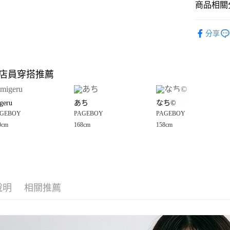
商品相關分
Google Pay
全盈+PAY
PAGEBOY
分享
🈹 夏季 SU
大哥付你
相關說明
☀️ 2026
【大哥付
店員穿搭推薦
AFTEE先
1.本服務
女裝
外
2.付款方
相關說明
PAGEBOY
流程，驗
【關於「A
geru
あち
なち©️
完成交易
AFTEE
PAGEBOY
3.實際核
GEBOY
PAGEBOY
PAGEBOY
便利好安
運送方式
4.訂單成
１．簡單
0cm
168cm
158cm
消。如遇
２．便利
全家 取貨
無法說明
３．安心
【繳款方
每筆NT$8
1.分期款
【「AFT
醒簡訊。
付款後 全
１．於結帳
2.透過簡
付」結帳
每筆NT$8
帳／街口支付
說明
相關推薦
２．訂單
３．收到繳
7-11 取貨
【注意事
／ATM／
1.本服務
※ 請注意
每筆NT$8
用戶於交
絡購買商品