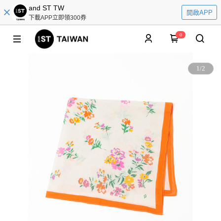
and ST TW
開啟APP
下載APP立即領300券
0
1
/
2