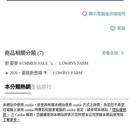
顯示電腦版詳細說明
客服
商品相關分類 (7)
查看全部
🈹 夏季 SUMMER SALE ↘️
LOWRYS FARM
☀️ 2026・夏裝新登場 🌴
LOWRYS FARM
本分類熱銷
全站排行
本網站中使用 cookie，欲查詢有關本網站使用 cookie 方式之詳情，及若您不希望
熱門標籤
在電腦上使用 cookie 時應如何變更電腦的 cookie 設定，請參閱本網站「
隱私權條
款
」之 Cookie 聲明。您繼續使用本網站即表示您同意本公司得按本網站使用條款
之 Cookie 聲明使用 cookie。
了解更多 >