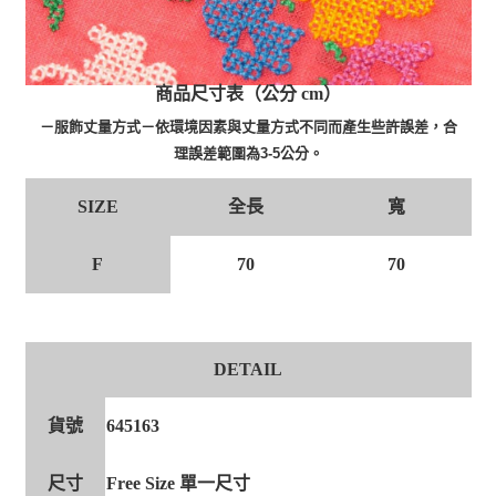
商品尺寸表（公分 cm）
－服飾丈量方式－依環境因素與丈量方式不同而產生些許誤差，合
理誤差範圍為3-5公分。
SIZE
全長
寬
F
70
70
DETAIL
貨號
645163
尺寸
Free Size 單一尺寸