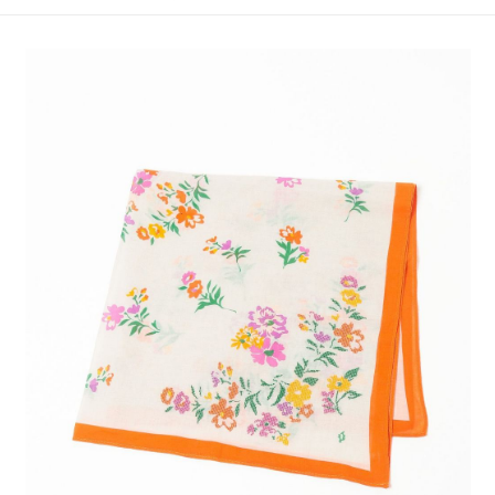
4.訂單成立30分鐘內，如未前往確認交易或遇審核未通過，訂單將自動取
１．簡單：不需註冊會員、不需綁卡、不需儲值。
全家 取貨付款
消。如遇「轉專審核」未通過狀況，表示未達大哥付你分期系統評分，恕無
２．便利：只要手機號碼，簡訊認證，即可結帳。
法說明評估內容。
每筆NT$80，滿NT$1,500(含以上)免運費
３．安心：先確認商品／服務後，再付款。
【繳款方式說明】
1.分期款項不併入電信帳單，「大哥付你分期」於每月結算日後寄送繳費提
付款後 全家取貨
【「AFTEE先享後付」結帳流程】
醒簡訊。
１．於結帳方式選擇「AFTEE先享後付」後，將跳轉至「AFTEE先享後付」
每筆NT$80，滿NT$1,500(含以上)免運費
2.透過簡訊連結打開帳單後，可選擇「超商條碼／台灣大直營門市／銀行轉
結帳頁面，進行簡訊認證並確認金額後，即可完成結帳。
帳／街口支付／iPASS MONEY」等通路繳費。
２．訂單成立數日內，您將收到繳費通知簡訊。
7-11 取貨付款
３．收到繳費通知簡訊後14天內，點擊此簡訊中的連結，可透過四大超商／
【注意事項】
每筆NT$80，滿NT$1,500(含以上)免運費
ATM／網路銀行／等多元方式進行付款，方視為交易完成。
1.本服務係由「台灣大哥大股份有限公司」（以下簡稱本公司）所提供，讓
※ 請注意：結帳手續完成當下不需立刻繳費，但若您需要取消訂單，請聯絡
用戶於交易時，得透過本服務購買商品或服務，並由商店將買賣／分期付款
付款後 7-11取貨
購買商品的店家。未經商家同意取消之訂單仍視為有效，需透過AFTEE先享
買賣價金債權讓與本公司後，依約使用本公司帳單繳交帳款。
後付繳納相關費用。
每筆NT$80，滿NT$1,500(含以上)免運費
2.基於同意付款使用「大哥付你分期」之契約關係目的，商店將以您的個人
※ 交易是否成功請以「AFTEE先享後付 」之結帳頁面顯示為準，若有關於
資料（包含姓名、電話或地址）提供予台灣大哥大進項蒐集、處理及利用，
是否繳費成功／繳費後需取消欲退款等相關疑問，請聯繫「AFTEE先享後付
宅配
由本公司與您本人進行分期帳單所需資料之確認、核對及更正。
客戶支援中心」
https://netprotections.freshdesk.com/support/home
3.完整用戶服務條款，請詳閱以下連結：
https://oppay.tw/userRule
每筆NT$80，滿NT$1,500(含以上)免運費
【注意事項】
１．透過由恩沛科技股份有限公司提供之「AFTEE先享後付」服務完成之交
易，需依本服務之必要範圍內提供個人資料，並將交易相關給付款項請求債
權轉讓予恩沛科技股份有限公司。
２．關於個人資料處理事宜，請瀏覽以下網址：
https://aftee.tw/terms/#terms3
３．未成年的使用者請事先徵得法定代理人或監護人之同意方可使用
「AFTEE先享後付」，若未經同意申辦者引起之損失，本公司不負相關責
任。