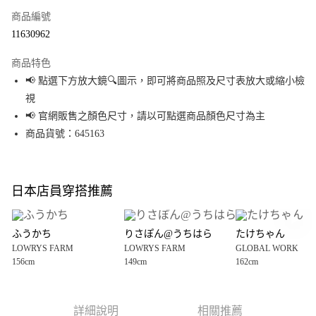
商品編號
超商取貨付款
11630962
LINE Pay
商品特色
Apple Pay
📢 點選下方放大鏡🔍圖示，即可將商品照及尺寸表放大或縮小檢
視
街口支付
📢 官網販售之顏色尺寸，請以可點選商品顏色尺寸為主
悠遊付
商品貨號：645163
Google Pay
全盈+PAY
日本店員穿搭推薦
大哥付你分期
相關說明
ふうかち
りさぽん@うちはら
たけちゃん
【大哥付你分期使用說明】
LOWRYS FARM
LOWRYS FARM
GLOBAL WORK
AFTEE先享後付
1.本服務由台灣大哥大提供，台灣大哥大用戶可立即使用無須另外申請。
156cm
149cm
162cm
2.付款方式選擇「大哥付你分期」，訂單成立後會自動跳轉到大哥付的交易
相關說明
流程，驗證手機門號後，選擇欲分期的期數、繳款截止日，確認付款後即完
【關於「AFTEE先享後付」】
成交易。
AFTEE先享後付是「在收到商品之後才付款」的支付方式。 讓您購物簡單便
運送方式
3.實際核准額度、可分期數及費用金額請依後續交易確認頁面所載為準。
利好安心！
詳細說明
相關推薦