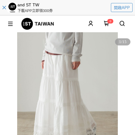
and ST TW
開啟APP
下載APP立即領300券
0
1
/
15