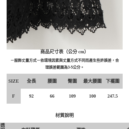
商品尺寸表（公分 cm）
－服飾丈量方式－依環境因素與丈量方式不同而產生些許誤差，合
理誤差範圍為3-5公分。
全長
腰圍
臀圍
最大腰圍
下襬圍
SIZE
F
92
66
109
100
247.5
材質說明
透