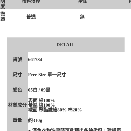
布料薄厚
彈性
明
度
微
無
普通
透
DETAIL
貨號
661784
尺寸
Free Size 單一尺寸
顏色
05白 / 09黑
表面 棉100%
材質成分
蕾絲 棉100%
襯面 聚酯纖維80% 棉20%
重量
約310g
● 深色衣物洗滌時可能釋出多餘染料，建議單