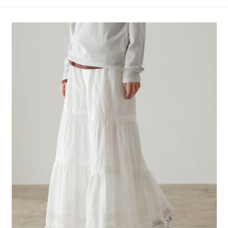
4.訂單成立30分鐘內，如未前往確認交易或遇審核未通過，訂單將自動取
１．簡單：不需註冊會員、不需綁卡、不需儲值。
全家 取貨付款
消。如遇「轉專審核」未通過狀況，表示未達大哥付你分期系統評分，恕無
２．便利：只要手機號碼，簡訊認證，即可結帳。
法說明評估內容。
每筆NT$80，滿NT$1,500(含以上)免運費
３．安心：先確認商品／服務後，再付款。
【繳款方式說明】
1.分期款項不併入電信帳單，「大哥付你分期」於每月結算日後寄送繳費提
付款後 全家取貨
【「AFTEE先享後付」結帳流程】
醒簡訊。
１．於結帳方式選擇「AFTEE先享後付」後，將跳轉至「AFTEE先享後付」
每筆NT$80，滿NT$1,500(含以上)免運費
2.透過簡訊連結打開帳單後，可選擇「超商條碼／台灣大直營門市／銀行轉
結帳頁面，進行簡訊認證並確認金額後，即可完成結帳。
帳／街口支付／iPASS MONEY」等通路繳費。
２．訂單成立數日內，您將收到繳費通知簡訊。
7-11 取貨付款
３．收到繳費通知簡訊後14天內，點擊此簡訊中的連結，可透過四大超商／
【注意事項】
每筆NT$80，滿NT$1,500(含以上)免運費
ATM／網路銀行／等多元方式進行付款，方視為交易完成。
1.本服務係由「台灣大哥大股份有限公司」（以下簡稱本公司）所提供，讓
※ 請注意：結帳手續完成當下不需立刻繳費，但若您需要取消訂單，請聯絡
用戶於交易時，得透過本服務購買商品或服務，並由商店將買賣／分期付款
付款後 7-11取貨
購買商品的店家。未經商家同意取消之訂單仍視為有效，需透過AFTEE先享
買賣價金債權讓與本公司後，依約使用本公司帳單繳交帳款。
後付繳納相關費用。
每筆NT$80，滿NT$1,500(含以上)免運費
2.基於同意付款使用「大哥付你分期」之契約關係目的，商店將以您的個人
※ 交易是否成功請以「AFTEE先享後付 」之結帳頁面顯示為準，若有關於
資料（包含姓名、電話或地址）提供予台灣大哥大進項蒐集、處理及利用，
是否繳費成功／繳費後需取消欲退款等相關疑問，請聯繫「AFTEE先享後付
宅配
由本公司與您本人進行分期帳單所需資料之確認、核對及更正。
客戶支援中心」
https://netprotections.freshdesk.com/support/home
3.完整用戶服務條款，請詳閱以下連結：
https://oppay.tw/userRule
每筆NT$80，滿NT$1,500(含以上)免運費
【注意事項】
１．透過由恩沛科技股份有限公司提供之「AFTEE先享後付」服務完成之交
易，需依本服務之必要範圍內提供個人資料，並將交易相關給付款項請求債
權轉讓予恩沛科技股份有限公司。
２．關於個人資料處理事宜，請瀏覽以下網址：
https://aftee.tw/terms/#terms3
３．未成年的使用者請事先徵得法定代理人或監護人之同意方可使用
「AFTEE先享後付」，若未經同意申辦者引起之損失，本公司不負相關責
任。