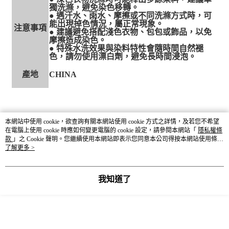
獨洗滌，避免染色移轉。
● 遇汗水、雨水、摩擦或不同洗滌方式時，可
能出現掉色情況，屬正常現象。
注意事項
● 建議避免搭配淺色衣物、包包或飾品，以免
摩擦造成染色。
● 特殊水洗效果與染料特性會隨時間自然褪
色，請勿使用漂白劑，避免長時間浸泡。
產地
CHINA
本網站中使用 cookie，欲查詢有關本網站使用 cookie 方式之詳情，及若您不希望
在電腦上使用 cookie 時應如何變更電腦的 cookie 設定，請參閱本網站「
隱私權條
款
」之 Cookie 聲明。您繼續使用本網站即表示您同意本公司得按本網站使用條款
之 Cookie 聲明使用 cookie。
了解更多 >
我知道了