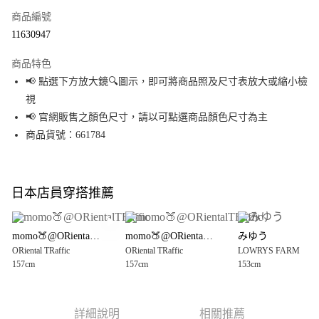
商品編號
超商取貨付款
11630947
LINE Pay
商品特色
Apple Pay
📢 點選下方放大鏡🔍圖示，即可將商品照及尺寸表放大或縮小檢
視
街口支付
📢 官網販售之顏色尺寸，請以可點選商品顏色尺寸為主
悠遊付
商品貨號：661784
Google Pay
全盈+PAY
日本店員穿搭推薦
大哥付你分期
相關說明
momo🍑@ORientalTRaffic
momo🍑@ORientalTRaffic
みゆう
【大哥付你分期使用說明】
ORiental TRaffic
ORiental TRaffic
LOWRYS FARM
AFTEE先享後付
1.本服務由台灣大哥大提供，台灣大哥大用戶可立即使用無須另外申請。
157cm
157cm
153cm
2.付款方式選擇「大哥付你分期」，訂單成立後會自動跳轉到大哥付的交易
相關說明
流程，驗證手機門號後，選擇欲分期的期數、繳款截止日，確認付款後即完
【關於「AFTEE先享後付」】
成交易。
AFTEE先享後付是「在收到商品之後才付款」的支付方式。 讓您購物簡單便
運送方式
3.實際核准額度、可分期數及費用金額請依後續交易確認頁面所載為準。
利好安心！
詳細說明
相關推薦