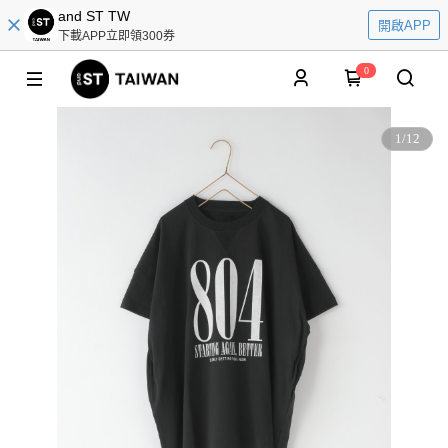
and ST TW
開啟APP
下載APP立即領300券
0
1
/
12