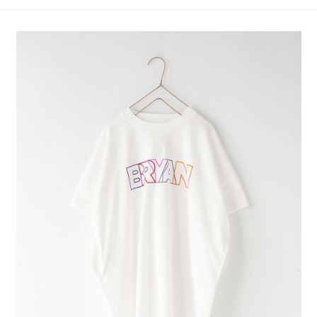
4.訂單成立30分鐘內，如未前往確認交易或遇審核未通過，訂單將自動取
１．簡單：不需註冊會員、不需綁卡、不需儲值。
全家 取貨付款
消。如遇「轉專審核」未通過狀況，表示未達大哥付你分期系統評分，恕無
２．便利：只要手機號碼，簡訊認證，即可結帳。
法說明評估內容。
每筆NT$80，滿NT$888(含以上)免運費
３．安心：先確認商品／服務後，再付款。
【繳款方式說明】
1.分期款項不併入電信帳單，「大哥付你分期」於每月結算日後寄送繳費提
付款後 全家取貨
【「AFTEE先享後付」結帳流程】
醒簡訊。
１．於結帳方式選擇「AFTEE先享後付」後，將跳轉至「AFTEE先享後付」
每筆NT$80，滿NT$888(含以上)免運費
2.透過簡訊連結打開帳單後，可選擇「超商條碼／台灣大直營門市／銀行轉
結帳頁面，進行簡訊認證並確認金額後，即可完成結帳。
帳／街口支付／iPASS MONEY」等通路繳費。
２．訂單成立數日內，您將收到繳費通知簡訊。
7-11 取貨付款
３．收到繳費通知簡訊後14天內，點擊此簡訊中的連結，可透過四大超商／
【注意事項】
每筆NT$80，滿NT$1,500(含以上)免運費
ATM／網路銀行／等多元方式進行付款，方視為交易完成。
1.本服務係由「台灣大哥大股份有限公司」（以下簡稱本公司）所提供，讓
※ 請注意：結帳手續完成當下不需立刻繳費，但若您需要取消訂單，請聯絡
用戶於交易時，得透過本服務購買商品或服務，並由商店將買賣／分期付款
付款後 7-11取貨
購買商品的店家。未經商家同意取消之訂單仍視為有效，需透過AFTEE先享
買賣價金債權讓與本公司後，依約使用本公司帳單繳交帳款。
後付繳納相關費用。
每筆NT$80，滿NT$1,500(含以上)免運費
2.基於同意付款使用「大哥付你分期」之契約關係目的，商店將以您的個人
※ 交易是否成功請以「AFTEE先享後付 」之結帳頁面顯示為準，若有關於
資料（包含姓名、電話或地址）提供予台灣大哥大進項蒐集、處理及利用，
是否繳費成功／繳費後需取消欲退款等相關疑問，請聯繫「AFTEE先享後付
宅配
由本公司與您本人進行分期帳單所需資料之確認、核對及更正。
客戶支援中心」
https://netprotections.freshdesk.com/support/home
3.完整用戶服務條款，請詳閱以下連結：
https://oppay.tw/userRule
每筆NT$80，滿NT$1,500(含以上)免運費
【注意事項】
１．透過由恩沛科技股份有限公司提供之「AFTEE先享後付」服務完成之交
易，需依本服務之必要範圍內提供個人資料，並將交易相關給付款項請求債
權轉讓予恩沛科技股份有限公司。
２．關於個人資料處理事宜，請瀏覽以下網址：
https://aftee.tw/terms/#terms3
３．未成年的使用者請事先徵得法定代理人或監護人之同意方可使用
「AFTEE先享後付」，若未經同意申辦者引起之損失，本公司不負相關責
任。