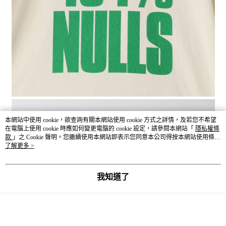
本網站中使用 cookie，欲查詢有關本網站使用 cookie 方式之詳情，及若您不希望
在電腦上使用 cookie 時應如何變更電腦的 cookie 設定，請參閱本網站「
隱私權條
款
」之 Cookie 聲明。您繼續使用本網站即表示您同意本公司得按本網站使用條款
之 Cookie 聲明使用 cookie。
了解更多 >
我知道了