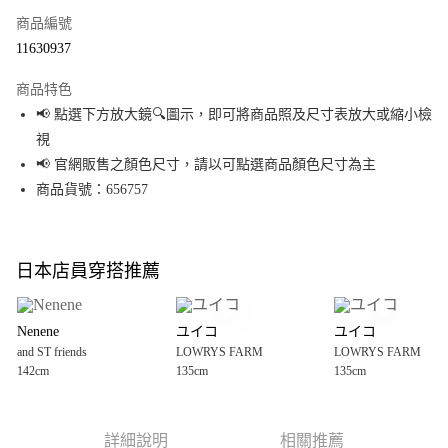
商品編號
超商取貨付款
11630937
LINE Pay
商品特色
Apple Pay
📢 點選下方放大鏡🔍圖示，即可將商品照及尺寸表放大或縮小檢
視
街口支付
📢 官網販售之顏色尺寸，請以可點選商品顏色尺寸為主
悠遊付
商品貨號：656757
Google Pay
全盈+PAY
日本店員穿搭推薦
大哥付你分期
相關說明
Nenene
ユイコ
ユイコ
【大哥付你分期使用說明】
and ST friends
LOWRYS FARM
LOWRYS FARM
AFTEE先享後付
1.本服務由台灣大哥大提供，台灣大哥大用戶可立即使用無須另外申請。
142cm
135cm
135cm
2.付款方式選擇「大哥付你分期」，訂單成立後會自動跳轉到大哥付的交易
相關說明
流程，驗證手機門號後，選擇欲分期的期數、繳款截止日，確認付款後即完
【關於「AFTEE先享後付」】
成交易。
AFTEE先享後付是「在收到商品之後才付款」的支付方式。 讓您購物簡單便
運送方式
3.實際核准額度、可分期數及費用金額請依後續交易確認頁面所載為準。
利好安心！
詳細說明
相關推薦