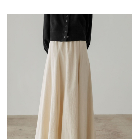
4.訂單成立30分鐘內，如未前往確認交易或遇審核未通過，訂單將自動取
１．簡單：不需註冊會員、不需綁卡、不需儲值。
全家 取貨付款
消。如遇「轉專審核」未通過狀況，表示未達大哥付你分期系統評分，恕無
２．便利：只要手機號碼，簡訊認證，即可結帳。
法說明評估內容。
每筆NT$80，滿NT$888(含以上)免運費
３．安心：先確認商品／服務後，再付款。
【繳款方式說明】
1.分期款項不併入電信帳單，「大哥付你分期」於每月結算日後寄送繳費提
付款後 全家取貨
【「AFTEE先享後付」結帳流程】
醒簡訊。
１．於結帳方式選擇「AFTEE先享後付」後，將跳轉至「AFTEE先享後付」
每筆NT$80，滿NT$888(含以上)免運費
2.透過簡訊連結打開帳單後，可選擇「超商條碼／台灣大直營門市／銀行轉
結帳頁面，進行簡訊認證並確認金額後，即可完成結帳。
帳／街口支付／iPASS MONEY」等通路繳費。
２．訂單成立數日內，您將收到繳費通知簡訊。
7-11 取貨付款
３．收到繳費通知簡訊後14天內，點擊此簡訊中的連結，可透過四大超商／
【注意事項】
每筆NT$80，滿NT$1,500(含以上)免運費
ATM／網路銀行／等多元方式進行付款，方視為交易完成。
1.本服務係由「台灣大哥大股份有限公司」（以下簡稱本公司）所提供，讓
※ 請注意：結帳手續完成當下不需立刻繳費，但若您需要取消訂單，請聯絡
用戶於交易時，得透過本服務購買商品或服務，並由商店將買賣／分期付款
付款後 7-11取貨
購買商品的店家。未經商家同意取消之訂單仍視為有效，需透過AFTEE先享
買賣價金債權讓與本公司後，依約使用本公司帳單繳交帳款。
後付繳納相關費用。
每筆NT$80，滿NT$1,500(含以上)免運費
2.基於同意付款使用「大哥付你分期」之契約關係目的，商店將以您的個人
※ 交易是否成功請以「AFTEE先享後付 」之結帳頁面顯示為準，若有關於
資料（包含姓名、電話或地址）提供予台灣大哥大進項蒐集、處理及利用，
是否繳費成功／繳費後需取消欲退款等相關疑問，請聯繫「AFTEE先享後付
宅配
由本公司與您本人進行分期帳單所需資料之確認、核對及更正。
客戶支援中心」
https://netprotections.freshdesk.com/support/home
3.完整用戶服務條款，請詳閱以下連結：
https://oppay.tw/userRule
每筆NT$80，滿NT$1,500(含以上)免運費
【注意事項】
１．透過由恩沛科技股份有限公司提供之「AFTEE先享後付」服務完成之交
易，需依本服務之必要範圍內提供個人資料，並將交易相關給付款項請求債
權轉讓予恩沛科技股份有限公司。
２．關於個人資料處理事宜，請瀏覽以下網址：
https://aftee.tw/terms/#terms3
３．未成年的使用者請事先徵得法定代理人或監護人之同意方可使用
「AFTEE先享後付」，若未經同意申辦者引起之損失，本公司不負相關責
任。