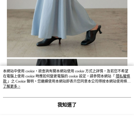
本網站中使用 cookie，欲查詢有關本網站使用 cookie 方式之詳情，及若您不希望
在電腦上使用 cookie 時應如何變更電腦的 cookie 設定，請參閱本網站「
隱私權條
款
」之 Cookie 聲明。您繼續使用本網站即表示您同意本公司得按本網站使用條款
之 Cookie 聲明使用 cookie。
了解更多 >
我知道了