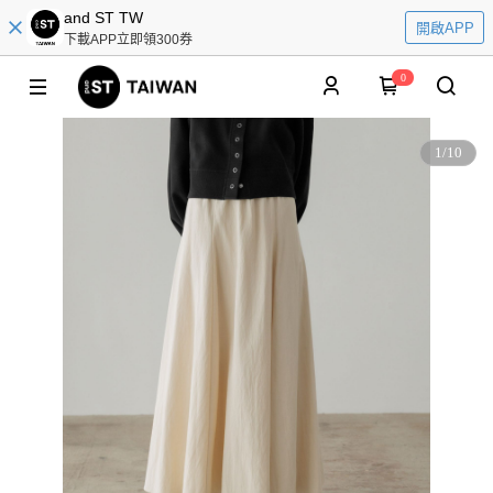
and ST TW
開啟APP
下載APP立即領300券
0
1
/
10