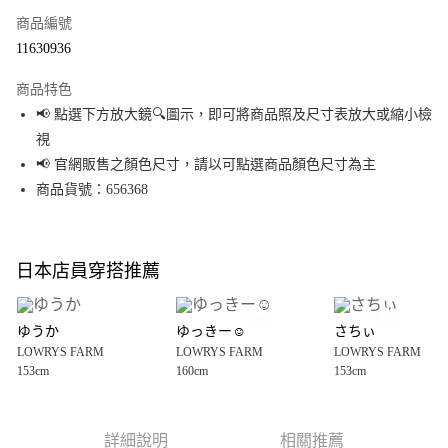
商品編號
超商取貨付款
11630936
LINE Pay
商品特色
Apple Pay
📢 點選下方放大鏡🔍圖示，即可將商品照及尺寸表放大或縮小檢
視
街口支付
📢 官網販售之顏色尺寸，請以可點選商品顏色尺寸為主
悠遊付
商品貨號：656368
Google Pay
全盈+PAY
日本店員穿搭推薦
大哥付你分期
相關說明
ゆうか
ゆっきー☺︎
さちぃ
【大哥付你分期使用說明】
LOWRYS FARM
LOWRYS FARM
LOWRYS FARM
AFTEE先享後付
1.本服務由台灣大哥大提供，台灣大哥大用戶可立即使用無須另外申請。
153cm
160cm
153cm
2.付款方式選擇「大哥付你分期」，訂單成立後會自動跳轉到大哥付的交易
相關說明
流程，驗證手機門號後，選擇欲分期的期數、繳款截止日，確認付款後即完
【關於「AFTEE先享後付」】
成交易。
AFTEE先享後付是「在收到商品之後才付款」的支付方式。 讓您購物簡單便
運送方式
3.實際核准額度、可分期數及費用金額請依後續交易確認頁面所載為準。
利好安心！
詳細說明
相關推薦